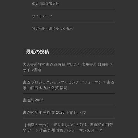
個人情報保護方針
サイトマップ
特定商取引法に基づく表示
最近の投稿
大人書道教室 書道部 佐賀 習いごと 実用書道 自由書 デ
ザイン書道
書道 プロジェクションマッピング パフォーマンス 書道
家 山口芳水 九州 佐賀 福岡
書道家 2025
書道家 新年 挨拶 文 2025 干支 巳 へび
［ 無数の一歩 ］ - 繰り返しの中の前進 - 書道家 山口芳
水 アート 作品 九州 佐賀 パフォーマンス オーダー