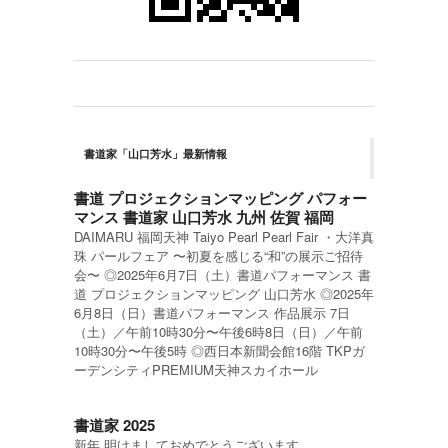
書道家「山口芳水」最新情報
書道 プロジェクションマッピング パフォー
マンス 書道家 山口芳水 九州 佐賀 福岡
DAIMARU 福岡天神 Taiyo Pearl Pearl Fair ・大洋真
珠 パールフェア 〜初夏を感じる“和”の展示ご招待
会〜 ◎2025年6月7日（土）書道パフォーマンス 書
道 プロジェクションマッピング 山口芳水 ◎2025年
6月8日（日）書道パフォーマンス 作品展示 7日
（土）／午前10時30分〜午後6時8日（日）／午前
10時30分〜午後5時 ◎西日本新聞会館16階 TKPガ
ーデンシティPREMIUM天神スカイホール
書道家 2025
新年 明けましておめでとうございます。