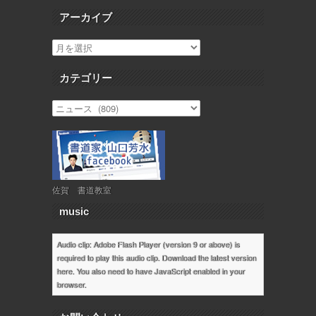
アーカイブ
カテゴリー
佐賀 書道教室
music
Audio clip: Adobe Flash Player (version 9 or above) is
required to play this audio clip. Download the latest version
here
. You also need to have JavaScript enabled in your
browser.