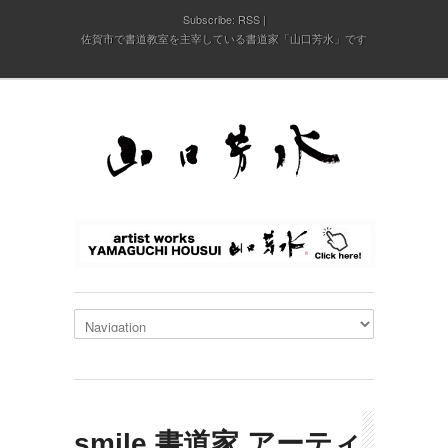
Subscribe:
RSS
佐賀市で書道教室を主宰している書道家「山口芳水」です
smile 書道家 アーティ