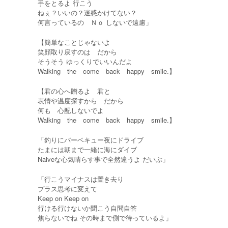
手をとるよ 行こう
ねぇ？いいの？迷惑かけてない？
何言っているの Ｎｏ しないで遠慮」
【簡単なことじゃないよ
笑顔取り戻すのは だから
そうそう ゆっくりでいいんだよ
Walking the come back happy smile.】
【君の心へ贈るよ 君と
表情や温度探すから だから
何も 心配しないでよ
Walking the come back happy smile.】
「釣りにバーベキュー夜にドライブ
たまには朝まで一緒に海にダイブ
Naiveな心気晴らす事で全然違うよ だいぶ」
「行こうマイナスは置き去り
プラス思考に変えて
Keep on Keep on
行ける行けないか聞こう自問自答
焦らないでね その時まで側で待っているよ」