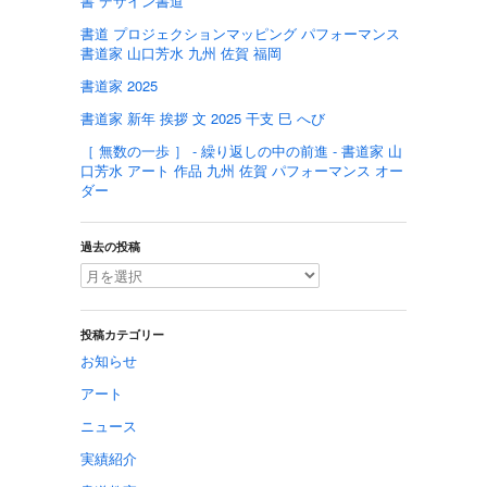
書 デザイン書道
書道 プロジェクションマッピング パフォーマンス
書道家 山口芳水 九州 佐賀 福岡
書道家 2025
書道家 新年 挨拶 文 2025 干支 巳 へび
［ 無数の一歩 ］ - 繰り返しの中の前進 - 書道家 山
口芳水 アート 作品 九州 佐賀 パフォーマンス オー
ダー
過去の投稿
投稿カテゴリー
お知らせ
アート
ニュース
実績紹介