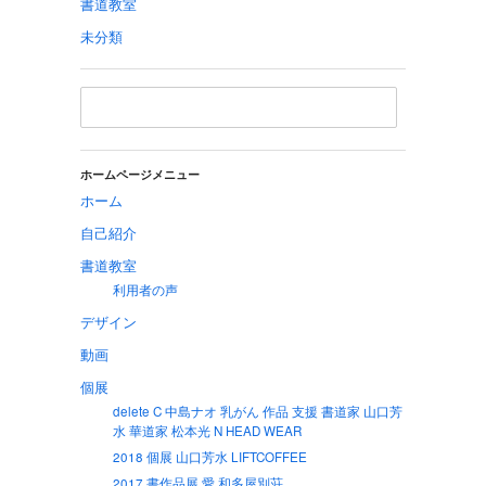
書道教室
未分類
ホームページメニュー
ホーム
自己紹介
書道教室
利用者の声
デザイン
動画
個展
delete C 中島ナオ 乳がん 作品 支援 書道家 山口芳
水 華道家 松本光 N HEAD WEAR
2018 個展 山口芳水 LIFTCOFFEE
2017 書作品展 愛 和多屋別荘