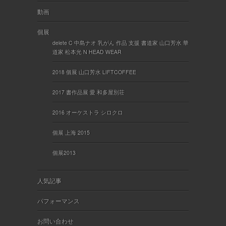
動画
個展
delete C 中島ナオ 乳がん 作品 支援 書道家 山口芳水 華
道家 松本光 N HEAD WEAR
2018 個展 山口芳水 LIFTCOFFEE
2017 書作品展 愛 和多屋別荘
2016 オーケストラ シロクロ
個展 上海 2015
個展2013
人気記事
パフォーマンス
お問い合わせ