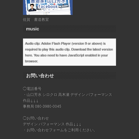
佐賀 書道教室
music
Audio clip: Adobe Flash Player (version 9 or above) is
required to play this audio clip. Download the latest version
here
. You also need to have JavaScript enabled in your
browser.
お問い合わせ
◯電話番号
・山口芳水 シロクロ 高木瀬 デザイン パフォーマンス
作品↓↓↓
事務局 080-3980-0045
◯お問い合わせ
デザイン パフォーマンス 作品↓↓↓
・
お問い合わせフォーム
をご利用ください。