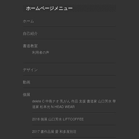
ホームページメニュー
ホーム
自己紹介
書道教室
利用者の声
デザイン
動画
個展
delete C 中島ナオ 乳がん 作品 支援 書道家 山口芳水 華
道家 松本光 N HEAD WEAR
2018 個展 山口芳水 LIFTCOFFEE
2017 書作品展 愛 和多屋別荘