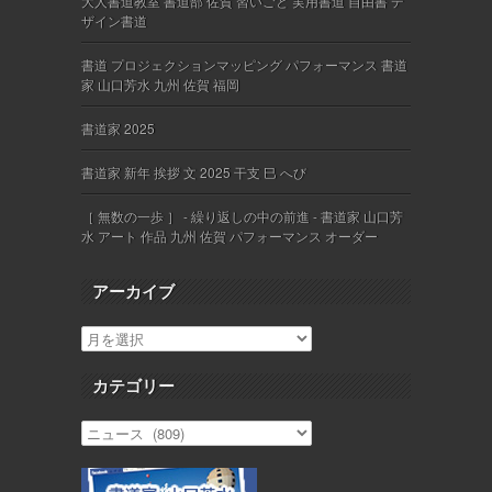
大人書道教室 書道部 佐賀 習いごと 実用書道 自由書 デ
ザイン書道
書道 プロジェクションマッピング パフォーマンス 書道
家 山口芳水 九州 佐賀 福岡
書道家 2025
書道家 新年 挨拶 文 2025 干支 巳 へび
［ 無数の一歩 ］ - 繰り返しの中の前進 - 書道家 山口芳
水 アート 作品 九州 佐賀 パフォーマンス オーダー
アーカイブ
カテゴリー