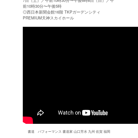
7日（土）／午前10時30分〜午後6時8日（日）／午
前10時30分〜午後5時
◎西日本新聞会館16階 TKPガーデンシティ
PREMIUM天神スカイホール
書道 パフォーマンス 書道家 山口芳水 九州 佐賀 福岡