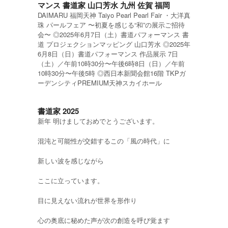
マンス 書道家 山口芳水 九州 佐賀 福岡
DAIMARU 福岡天神 Taiyo Pearl Pearl Fair ・大洋真
珠 パールフェア 〜初夏を感じる“和”の展示ご招待
会〜 ◎2025年6月7日（土）書道パフォーマンス 書
道 プロジェクションマッピング 山口芳水 ◎2025年
6月8日（日）書道パフォーマンス 作品展示 7日
（土）／午前10時30分〜午後6時8日（日）／午前
10時30分〜午後5時 ◎西日本新聞会館16階 TKPガ
ーデンシティPREMIUM天神スカイホール
書道家 2025
新年 明けましておめでとうございます。
混沌と可能性が交錯するこの「風の時代」に
新しい波を感じながら
ここに立っています。
目に見えない流れが世界を形作り
心の奥底に秘めた声が次の創造を呼び覚ます