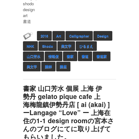
‪shodo‬
‪design‬
‪‎art‬
‎書道‬
2016
Art
Calligrapher
Design
NHK
Shodo
‎美文字
ひるまえ
山口芳水
情報便
書家
書道
書道家
美文字
講師
講座
書家 山口芳水 個展 上海 伊
勢丹 gelato pique cafe 上
海梅龍鎮伊勢丹店 [ ai (akai) ]
ーLangage “Love” ー 上海在
住の1-1 design roomの宮本さ
んのブログにてに取り上げて
もらいました。