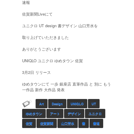
速報
佐賀新聞Liveにて
ユニクロ UT design 書デザイン 山口芳水を
取り上げていただきました
ありがとうございます
UNIQLO ユニクロ ゆめタウン 佐賀
3月2日 リリース
ゆめタウンにて 一歩 銀座店 直筆作品 と 別に もう
一作品 新作 大作品 発表
Art
Design
UNIQLO
UT
ゆめタウン
アート
デザイン
ユニクロ
佐賀
佐賀新聞
山口芳水
書
書道