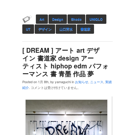
Art
Design
Shodo
UNIQLO
UT
デザイン
山口芳水
書道家
[ DREAM ] アート art デザ
イン 書道家 design アー
ティスト hiphop edm パフォ
ーマンス 書 青墨 作品 夢
Posted on 1月 8th, by yamaguchi in
お知らせ
,
ニュース
,
実績
紹介
.
コメントは受け付けていません。