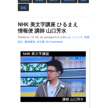
書道
NHK 美文字講座 ひるまえ
情報便 講師 山口芳水
Posted on 1月 4th, by yamaguchi in
お知らせ
,
ニュース
,
実績
紹介
,
書道教室
,
未分類
.
No Comments