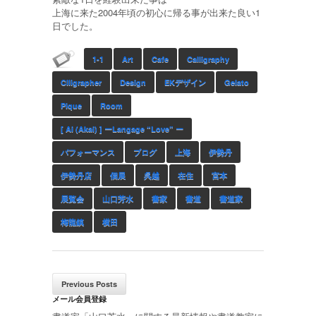
上海に来た2004年頃の初心に帰る事が出来た良い1
日でした。
1-1
Art
Cafe
Calligraphy
Clligrapher
Design
EKデザイン
Gelato
Pique
Room
[ Ai (akai) ] ーLangage “Love” ー
パフォーマンス
ブログ
上海
伊勢丹
伊勢丹店
個展
呉越
在住
宮本
展覧会
山口芳水
書家
書道
書道家
梅龍鎮
横田
Previous Posts
メール会員登録