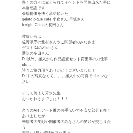
多くの方々に支えられてイベントを開催出来た事に
本当感謝です！
会場提供を快く承諾頂いた
gelato pique cafe 小倉さん 早坂さん
Insight Chinaの初田さん
佐賀からは
佐賀県庁の北村さんやご関係者のみなさま
ゲストDJのZilchさん
通訳の多田さん
DJ以外、搬入から作品設置セット変更等の力仕事
etc…
諸々ご協力頂きありがとうございました！
DJ中の写真なくて。。。搬入中の写真でゴメンな
さい
そして何より芳水先生
おつかれさまでした！！！
久々のARTアート展のお手伝いで不安な部分も多く
ありましたが
来場者の笑顔や開催者のみなさんの笑顔が交じり合
う
素敵な1日を経験出来た事は