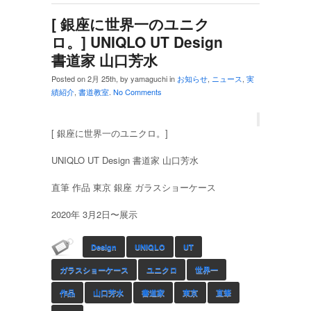
[ 銀座に世界一のユニク
ロ。] UNIQLO UT Design
書道家 山口芳水
Posted on 2月 25th, by yamaguchi in
お知らせ
,
ニュース
,
実
績紹介
,
書道教室
.
No Comments
[ 銀座に世界一のユニクロ。]
UNIQLO UT Design 書道家 山口芳水
直筆 作品 東京 銀座 ガラスショーケース
2020年 3月2日〜展示
Design
UNIQLO
UT
ガラスショーケース
ユニクロ
世界一
作品
山口芳水
書道家
東京
直筆