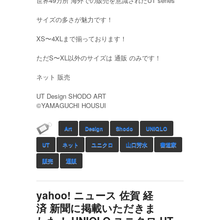
世界49カ所 海外での販売を意識されたUT series
サイズの多さが魅力です！
XS〜4XLまで揃っております！
ただS〜XL以外のサイズは 通販 のみです！
ネット 販売
UT Design SHODO ART
©︎YAMAGUCHI HOUSUI
Art
Design
Shodo
UNIQLO
UT
ネット
ユニクロ
山口芳水
書道家
販売
通販
yahoo! ニュース 佐賀 経
済 新聞に掲載いただきま