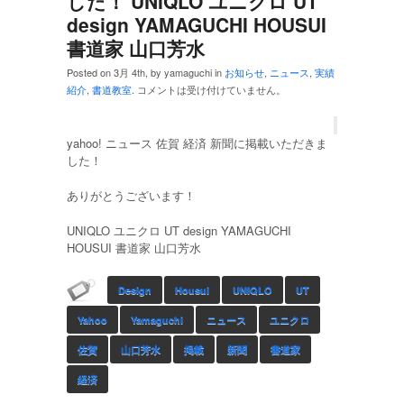
した！ UNIQLO ユニクロ UT
design YAMAGUCHI HOUSUI
書道家 山口芳水
Posted on 3月 4th, by yamaguchi in
お知らせ
,
ニュース
,
実績
紹介
,
書道教室
.
コメントは受け付けていません。
yahoo! ニュース 佐賀 経済 新聞に掲載いただきま
した！
ありがとうございます！
UNIQLO ユニクロ UT design YAMAGUCHI
HOUSUI 書道家 山口芳水
Design
Housui
UNIQLO
UT
Yahoo
Yamaguchi
ニュース
ユニクロ
佐賀
山口芳水
掲載
新聞
書道家
経済