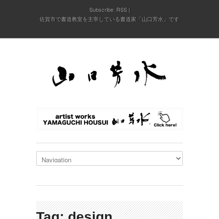
Subscribe:
RSS
佐賀市で書道教室を主宰している書道家「山口芳水」です
Tag: design