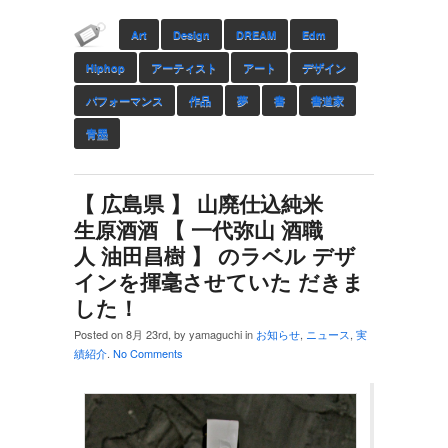
Art
Design
DREAM
Edm
Hiphop
アーティスト
アート
デザイン
パフォーマンス
作品
夢
書
書道家
青墨
【 広島県 】 山廃仕込純米
生原酒酒 【 一代弥山 酒職
人 油田昌樹 】 のラベル デザ
インを揮毫させていた だきま
した！
Posted on 8月 23rd, by yamaguchi in
お知らせ
,
ニュース
,
実
績紹介
.
No Comments