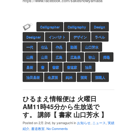
https://www.facebook.com/sakeshowyamada
Calligrapher
Calligraphy
Design
Designer
インパクト
デザイン
ラベル
一代
仕込
作品
動画
山口芳水
山廃
山田
広島
広島県
弥山
揮毫
昌樹
書
書家
書道家
油田
油田昌樹
生原酒
純米
酒商
酒職人
ひるまえ情報便は 火曜日
AM11時45分から生放送で
す。 講師【 書家 山口芳水 】
Posted on 2月 2nd, by yamaguchi in
お知らせ
,
ニュース
,
実績
紹介
,
書道教室
.
No Comments