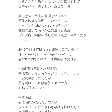
小倉さんと早坂さんにお礼のご挨拶をして
無事イベント終了という感じで一息
残るは当日写真の整理という事で
画像と映像を整理していたところ
キャノンとiphoneとSony α7ⅱの
機種の違いで写りが全然違うと実感
ブログ内で画像の感じが違う点はご容赦くださ
い。。。
2015年11月17日（火）書家山口芳水個展
【 [ ai (akai) ] ーLangage “Love” ー 】
@gelato pique cafe 上海梅龍鎮伊勢丹店
告知期間4日間という現実に
来場者がいなかったらどうしよう。。。と
不安な幕開けでしたが
蓋を明けてみれば総勢80名位の方々に
お越し頂きました。
午前中は
夜に時間が取れない方々や
ランチタイムにわざわざ会社を抜けだして
来場頂く方もいて感動。