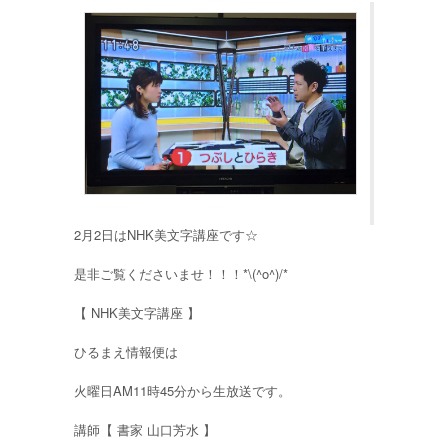
2月2日はNHK美文字講座です☆
是非ご覧くださいませ！！！*\(^o^)/*
【 NHK美文字講座 】
ひるまえ情報便は
火曜日AM11時45分から生放送です。
講師【 書家 山口芳水 】