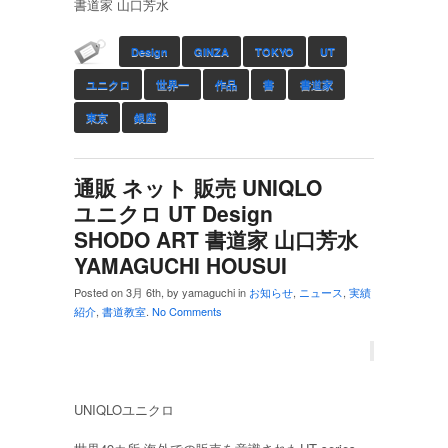
書道家 山口芳水
Design
GINZA
TOKYO
UT
ユニクロ
世界一
作品
書
書道家
東京
銀座
通販 ネット 販売 UNIQLO
ユニクロ UT Design
SHODO ART 書道家 山口芳水
YAMAGUCHI HOUSUI
Posted on 3月 6th, by yamaguchi in
お知らせ
,
ニュース
,
実績
紹介
,
書道教室
.
No Comments
UNIQLOユニクロ