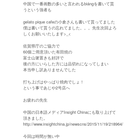
中国で一番画数の多いと言われるbiángを書いて貰
うという強者も
gelato pique cafeの小倉さんも書いて貰ってました
僕は書いて貰うの忘れてました。。。先生次回よろ
しくお願いいたします>_<
佐賀県庁のご協力で
60個ご用意頂いた有田焼の
富士山箸置きも好評で
後の方にいらした方には品切れになってしまい
本当申し訳ありませんでした
打ち上げはやっぱり焼肉でしょ！
という事であじや2号店へ
お疲れの先生
中国の日本語メディアInsight Chinaにも取り上げて
頂きました。
http://www.insightchina.jp/newscns/2015/11/19/218964/
今回は時間が無い中