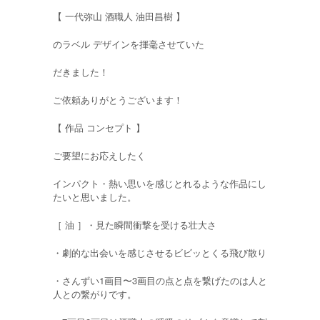
【 一代弥山 酒職人 油田昌樹 】
のラベル デザインを揮毫させていた
だきました！
ご依頼ありがとうございます！
【 作品 コンセプト 】
ご要望にお応えしたく
インパクト・熱い思いを感じとれるような作品にし
たいと思いました。
［ 油 ］・見た瞬間衝撃を受ける壮大さ
・劇的な出会いを感じさせるビビッとくる飛び散り
・さんずい1画目〜3画目の点と点を繋げたのは人と
人との繋がりです。