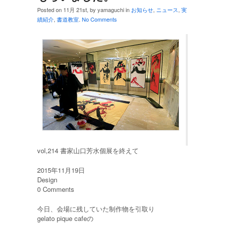
Posted on 11月 21st, by yamaguchi in
お知らせ
,
ニュース
,
実
績紹介
,
書道教室
.
No Comments
vol,214 書家山口芳水個展を終えて
2015年11月19日
Design
0 Comments
今日、会場に残していた制作物を引取り
gelato pique cafeの