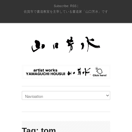
Subscribe:
RSS
佐賀市で書道教室を主宰している書道家「山口芳水」です
Tag: tom