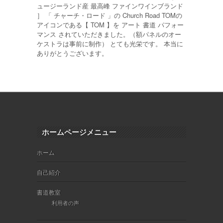
ュージーランド産 最高峰 ファインワインブランド
］ 「 チャーチ・ロード 」の Church Road TOMの
アイコンである【 TOM 】を アート 書道 パフォー
マンス されていただきました。（額パネルのオー
ケストラは事前に制作） とても光栄です。 本当に
ありがとうございます。
ホームページメニュー
ホーム
自己紹介
書道教室
利用者の声