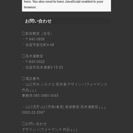
here
. You also need to have JavaScript enabled in your
browser.
お問い合わせ
◯新栄教室（自宅）
・〒840-0856
・佐賀市新生町4-48
◯高木瀬教室
・〒849-0922
・佐賀市高木瀬東3-15-23
◯電話番号
・山口芳水 シロクロ 高木瀬 デザイン パフォーマンス
作品↓↓↓
事務局 080-3980-0045
・山口流芳 山口芳林(春美) 新栄教室 高木瀬教室↓↓↓
0952-22-3587
◯お問い合わせ
デザイン パフォーマンス 作品↓↓↓