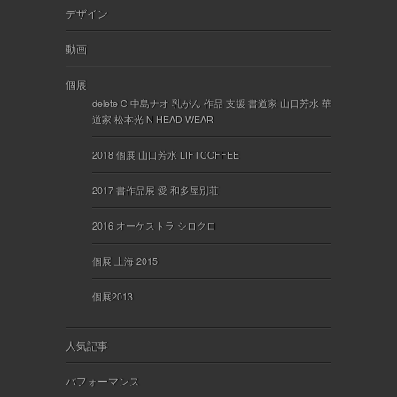
デザイン
動画
個展
delete C 中島ナオ 乳がん 作品 支援 書道家 山口芳水 華
道家 松本光 N HEAD WEAR
2018 個展 山口芳水 LIFTCOFFEE
2017 書作品展 愛 和多屋別荘
2016 オーケストラ シロクロ
個展 上海 2015
個展2013
人気記事
パフォーマンス