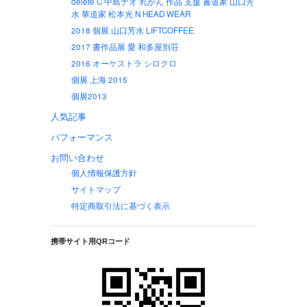
delete C 中島ナオ 乳がん 作品 支援 書道家 山口芳
水 華道家 松本光 N HEAD WEAR
2018 個展 山口芳水 LIFTCOFFEE
2017 書作品展 愛 和多屋別荘
2016 オーケストラ シロクロ
個展 上海 2015
個展2013
人気記事
パフォーマンス
お問い合わせ
個人情報保護方針
サイトマップ
特定商取引法に基づく表示
携帯サイト用QRコード