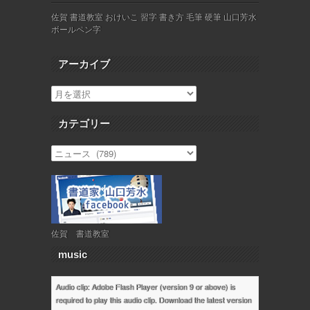
佐賀 書道教室 おけいこ 習字 書き方 毛筆 硬筆 山口芳水
ボールペン字
アーカイブ
カテゴリー
佐賀 書道教室
music
Audio clip: Adobe Flash Player (version 9 or above) is
required to play this audio clip. Download the latest version