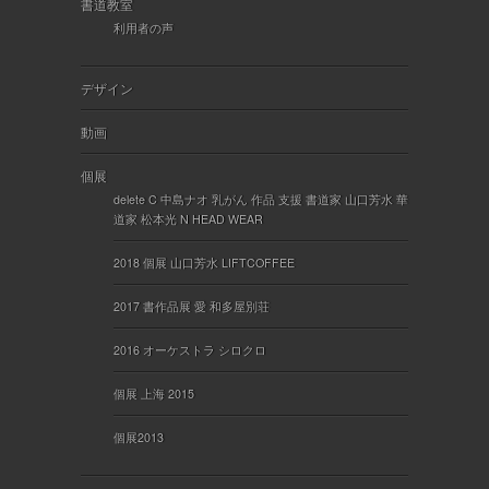
書道教室
利用者の声
デザイン
動画
個展
delete C 中島ナオ 乳がん 作品 支援 書道家 山口芳水 華
道家 松本光 N HEAD WEAR
2018 個展 山口芳水 LIFTCOFFEE
2017 書作品展 愛 和多屋別荘
2016 オーケストラ シロクロ
個展 上海 2015
個展2013