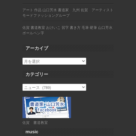
アート 作品 山口芳水 書道家 九州 佐賀 アーティスト
モードファッショングループ
佐賀 書道教室 おけいこ 習字 書き方 毛筆 硬筆 山口芳水
ボールペン字
アーカイブ
カテゴリー
佐賀 書道教室
music