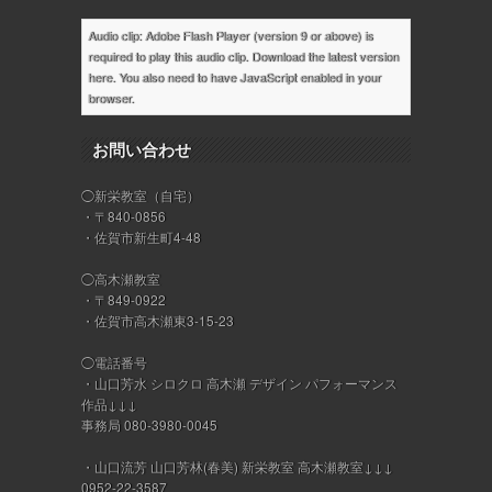
Audio clip: Adobe Flash Player (version 9 or above) is
required to play this audio clip. Download the latest version
here
. You also need to have JavaScript enabled in your
browser.
お問い合わせ
◯新栄教室（自宅）
・〒840-0856
・佐賀市新生町4-48
◯高木瀬教室
・〒849-0922
・佐賀市高木瀬東3-15-23
◯電話番号
・山口芳水 シロクロ 高木瀬 デザイン パフォーマンス
作品↓↓↓
事務局 080-3980-0045
・山口流芳 山口芳林(春美) 新栄教室 高木瀬教室↓↓↓
0952-22-3587