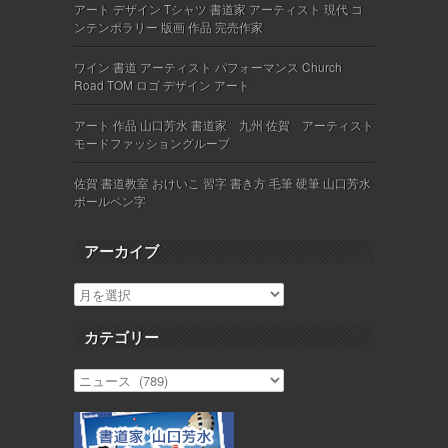
アート デザイン Tシャツ 書道家 アーティスト 現代 コ
ンテンポラリー 版画 作品 完売作家
ワイン 書道 アーティスト パフォーマンス Church
Road TOM ロゴ デザイン アート
アート 作品 山口芳水 書道家 九州 佐賀 アーティスト
モードファッショングループ
佐賀 書道教室 おけいこ 習字 書き方 毛筆 硬筆 山口芳水
ボールペン字
アーカイブ
カテゴリー