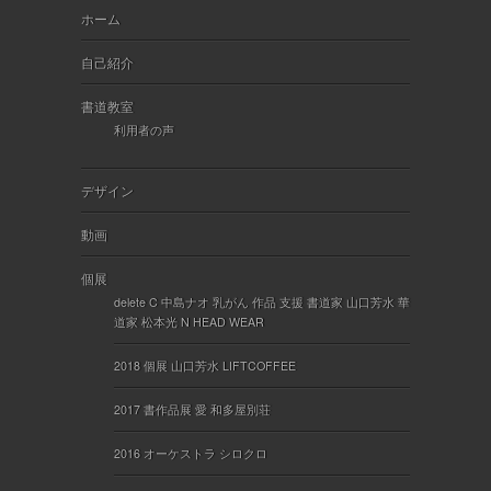
ホーム
自己紹介
書道教室
利用者の声
デザイン
動画
個展
delete C 中島ナオ 乳がん 作品 支援 書道家 山口芳水 華
道家 松本光 N HEAD WEAR
2018 個展 山口芳水 LIFTCOFFEE
2017 書作品展 愛 和多屋別荘
2016 オーケストラ シロクロ