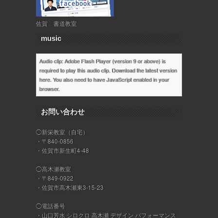
佐賀 書道教室
music
Audio clip: Adobe Flash Player (version 9 or above) is
required to play this audio clip. Download the latest version
here
. You also need to have JavaScript enabled in your
browser.
お問い合わせ
◯新栄教室（自宅）
・〒840-0856
・佐賀市新生町4-48
◯高木瀬教室
・〒849-0922
・佐賀市高木瀬東3-15-23
◯電話番号
・山口芳水 シロクロ 高木瀬 デザイン パフォーマンス