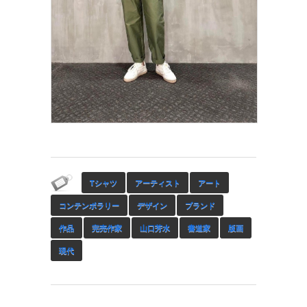
Tシャツ
アーティスト
アート
コンテンポラリー
デザイン
ブランド
作品
完売作家
山口芳水
書道家
版画
現代