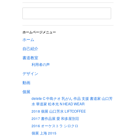
ホームページメニュー
ホーム
自己紹介
書道教室
利用者の声
デザイン
動画
個展
delete C 中島ナオ 乳がん 作品 支援 書道家 山口芳
水 華道家 松本光 N HEAD WEAR
2018 個展 山口芳水 LIFTCOFFEE
2017 書作品展 愛 和多屋別荘
2016 オーケストラ シロクロ
個展 上海 2015