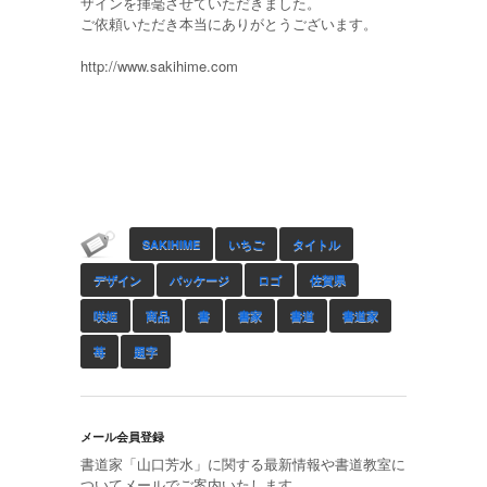
ザインを揮毫させていただきました。
ご依頼いただき本当にありがとうございます。
http://www.sakihime.com
SAKIHIME
いちご
タイトル
デザイン
パッケージ
ロゴ
佐賀県
咲姫
商品
書
書家
書道
書道家
苺
題字
メール会員登録
書道家「山口芳水」に関する最新情報や書道教室に
ついてメールでご案内いたします。