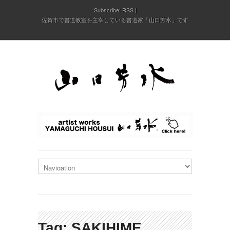
Subscribe:
RSS
佐賀市で書道教室を主宰している書道家「山口芳水」です
Tag: SAKIHIME