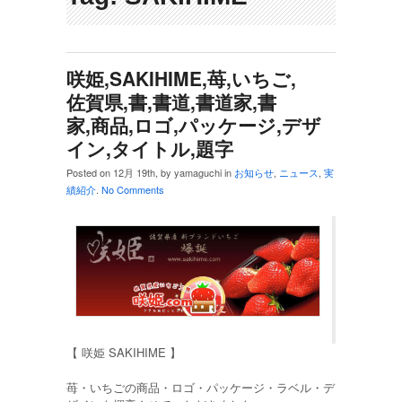
咲姫,SAKIHIME,苺,いちご,
佐賀県,書,書道,書道家,書
家,商品,ロゴ,パッケージ,デザ
イン,タイトル,題字
Posted on 12月 19th, by yamaguchi in
お知らせ
,
ニュース
,
実
績紹介
.
No Comments
【 咲姫 SAKIHIME 】
苺・いちごの商品・ロゴ・パッケージ・ラベル・デ