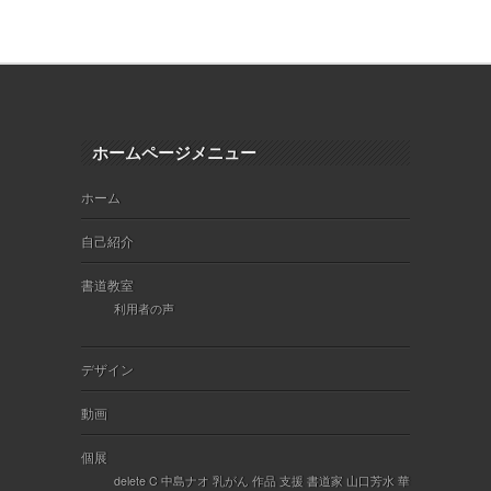
ホームページメニュー
ホーム
自己紹介
書道教室
利用者の声
デザイン
動画
個展
delete C 中島ナオ 乳がん 作品 支援 書道家 山口芳水 華