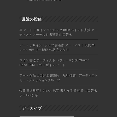
最近の投稿
車 アート デザイン ラッピング bmw ペイント 支援 アー
ティスト アーチスト 書道家 山口芳水
アート デザイン Tシャツ 書道家 アーティスト 現代 コ
ンテンポラリー 版画 作品 完売作家
ワイン 書道 アーティスト パフォーマンス Church
Road TOM ロゴ デザイン アート
アート 作品 山口芳水 書道家 九州 佐賀 アーティスト
モードファッショングループ
佐賀 書道教室 おけいこ 習字 書き方 毛筆 硬筆 山口芳水
ボールペン字
アーカイブ