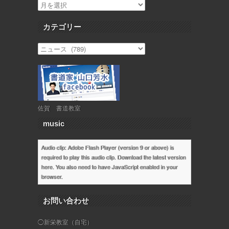
カテゴリー
佐賀 書道教室
music
Audio clip: Adobe Flash Player (version 9 or above) is
required to play this audio clip. Download the latest version
here
. You also need to have JavaScript enabled in your
browser.
お問い合わせ
◯新栄教室（自宅）