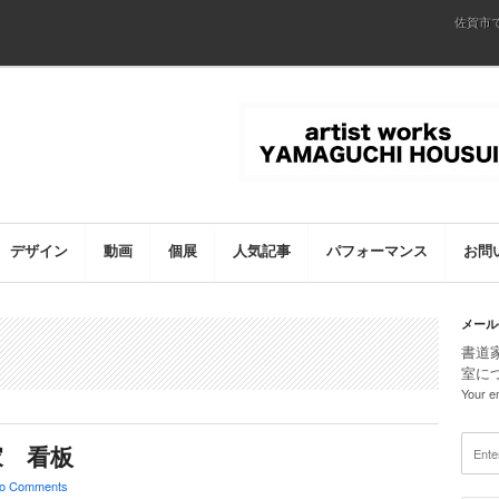
佐賀市
デザイン
動画
個展
人気記事
パフォーマンス
お問
メール
書道
室に
Your em
家 看板
o Comments