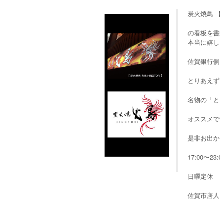
炭火焼鳥 【火
の看板を書
本当に嬉し
佐賀銀行側(
とりあえず
名物の「と
オススメで
是非お出かけ
17:00〜23:
日曜定休
佐賀市唐人1