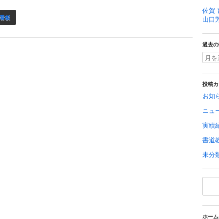
佐賀 
看板
山口
過去の
投稿カ
お知
ニュ
実績
書道
未分
ホーム