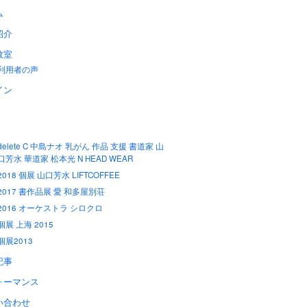
ム
紹介
教室
利用者の声
イン
delete C 中島ナオ 乳がん 作品 支援 書道家 山
口芳水 華道家 松本光 N HEAD WEAR
2018 個展 山口芳水 LIFTCOFFEE
2017 書作品展 愛 和多屋別荘
2016 オーケストラ シロクロ
個展 上海 2015
個展2013
記事
ォーマンス
い合わせ