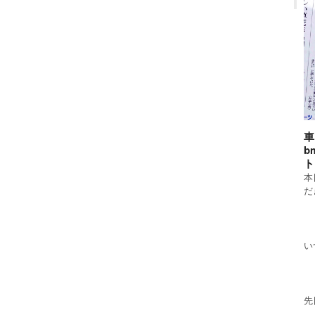
車
b
ト
本
だ
い
先