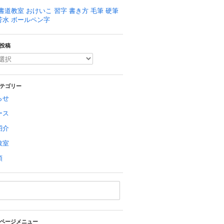
書道教室 おけいこ 習字 書き方 毛筆 硬筆
芳水 ボールペン字
投稿
テゴリー
らせ
ース
紹介
教室
類
ページメニュー