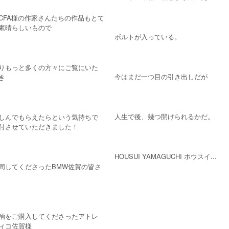
ICFA様の作家さんたちの作品もとて
素晴らしいもので
ボルトが入っている。
りもっと多くの方々にご覧にいた
今はまだ一つ目の引き出しだが
き
人生で後、幾つ開けられるかだ。
しんでもらえたらという気持ちで
付させていただきました！
HOUSUI YAMAGUCHI ホウスイ...
同してくださったBMW佐賀の皆さ
輌をご購入してくださったアトレ
ィコ佐賀様