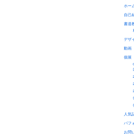
ホー
自己
書道
デザ
動画
個展
人気
パフ
お問