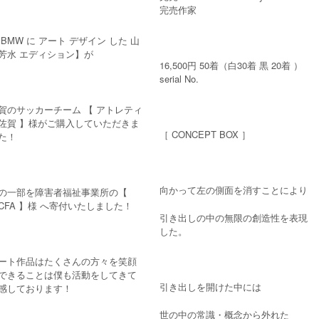
完売作家
 BMW に アート デザイン した 山
芳水 エディション】が
16,500円 50着（白30着 黒 20着 ）
serial No.
賀のサッカーチーム 【 アトレティ
佐賀 】様がご購入していただきま
［ CONCEPT BOX ］
た！
向かって左の側面を消すことにより
の一部を障害者福祉事業所の【
ICFA 】様 へ寄付いたしました！
引き出しの中の無限の創造性を表現
した。
ート作品はたくさんの方々を笑顔
できることは僕も活動をしてきて
引き出しを開けた中には
感しております！
世の中の常識・概念から外れた