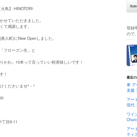
鳥】-HINOTORI-
かせていただきました。
くて感謝します。
登録
ので
唐人町)にNew Openしました。
「フローズン生」と
りかわ」10本って言っていい程美味しいです！
す！
最近の
車 ア
くださいませ^ - ^
支援
00
アート
現代
ワイ
Chu
丁目6-11
アー
ティ