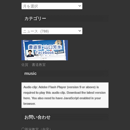
カテゴリー
佐賀 書道教室
music
Audio clip: Adobe Flash Player (version 9 or above) is
required to play this audio clip. Download the latest version
here
. You also need to have JavaScript enabled in your
browser.
お問い合わせ
◯新栄教室（自宅）