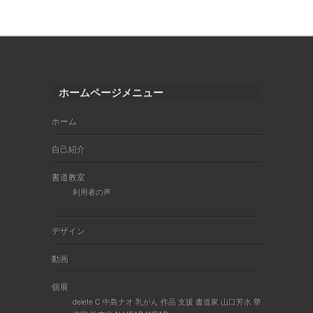
ホームページメニュー
ホーム
自己紹介
書道教室
利用者の声
デザイン
動画
個展
delete C 中島ナオ 乳がん 作品 支援 書道家 山口芳水 華