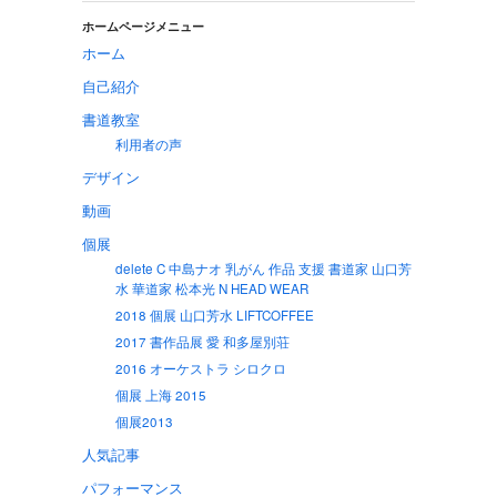
ホームページメニュー
ホーム
自己紹介
書道教室
利用者の声
デザイン
動画
個展
delete C 中島ナオ 乳がん 作品 支援 書道家 山口芳
水 華道家 松本光 N HEAD WEAR
2018 個展 山口芳水 LIFTCOFFEE
2017 書作品展 愛 和多屋別荘
2016 オーケストラ シロクロ
個展 上海 2015
個展2013
人気記事
パフォーマンス