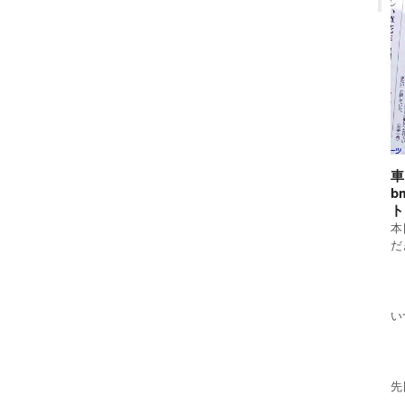
車
b
ト
本
だ
い
先