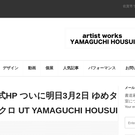
佐賀市
デザイン
動画
個展
人気記事
パフォーマンス
お問
メール
HP ついに明日3月2日 ゆめタ
書道
室に
Your em
ロ UT YAMAGUCHI HOUSUI