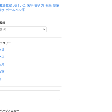
書道教室 おけいこ 習字 書き方 毛筆 硬筆
芳水 ボールペン字
投稿
テゴリー
らせ
ース
紹介
教室
類
ページメニュー