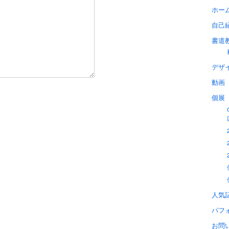
ホー
自己
書道
デザ
動画
個展
人気
パフ
お問