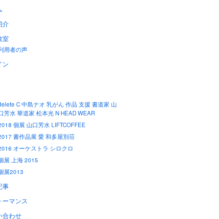
ム
紹介
教室
利用者の声
イン
delete C 中島ナオ 乳がん 作品 支援 書道家 山
口芳水 華道家 松本光 N HEAD WEAR
2018 個展 山口芳水 LIFTCOFFEE
2017 書作品展 愛 和多屋別荘
2016 オーケストラ シロクロ
個展 上海 2015
個展2013
記事
ォーマンス
い合わせ