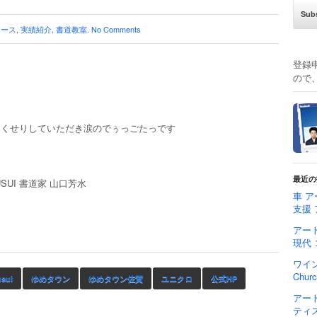
ュース
,
実績紹介
,
書道教室
.
No Comments
登録
ので
尽くせりしていただき涙のでぅっごたっです
最近の
OUSUI 書道家 山口芳水
車 ア
支援
アート
現代
ワイ
Chu
sui
ゆめタウン
ゆめタウン佐賀
ユニクロ
公式HP
アー
ティ