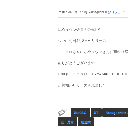
Posted on 3月 1st, by yamaguchi in
お知らせ
,
ニ
ゆめタウン佐賀の公式HP
ついに明日3月2日〜リリース
ユニクロさんにゆめタウンさんに至れり
ありがとうございます
UNIQLO ユニクロ UT ×YAMAGUCHI H
が告知がリリースされました
UNIQLO
UT
YamaguchiHou
山口芳水
書道家