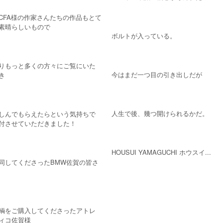
ICFA様の作家さんたちの作品もとて
素晴らしいもので
ボルトが入っている。
りもっと多くの方々にご覧にいた
今はまだ一つ目の引き出しだが
き
人生で後、幾つ開けられるかだ。
しんでもらえたらという気持ちで
付させていただきました！
HOUSUI YAMAGUCHI ホウスイ...
同してくださったBMW佐賀の皆さ
輌をご購入してくださったアトレ
ィコ佐賀様