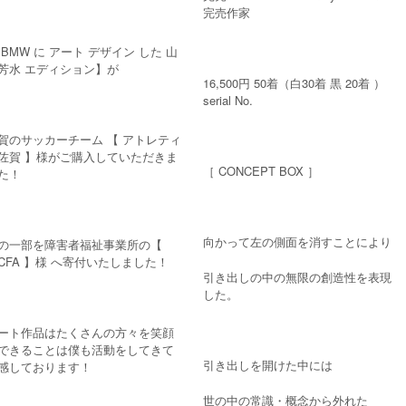
完売作家
 BMW に アート デザイン した 山
芳水 エディション】が
16,500円 50着（白30着 黒 20着 ）
serial No.
賀のサッカーチーム 【 アトレティ
佐賀 】様がご購入していただきま
［ CONCEPT BOX ］
た！
向かって左の側面を消すことにより
の一部を障害者福祉事業所の【
ICFA 】様 へ寄付いたしました！
引き出しの中の無限の創造性を表現
した。
ート作品はたくさんの方々を笑顔
できることは僕も活動をしてきて
引き出しを開けた中には
感しております！
世の中の常識・概念から外れた