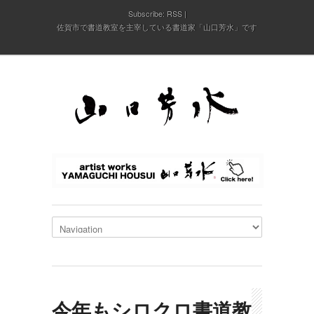
Subscribe:
RSS
佐賀市で書道教室を主宰している書道家「山口芳水」です
今年もシロクロ書道教