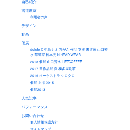
自己紹介
書道教室
利用者の声
デザイン
動画
個展
delete C 中島ナオ 乳がん 作品 支援 書道家 山口芳
水 華道家 松本光 N HEAD WEAR
2018 個展 山口芳水 LIFTCOFFEE
2017 書作品展 愛 和多屋別荘
2016 オーケストラ シロクロ
個展 上海 2015
個展2013
人気記事
パフォーマンス
お問い合わせ
個人情報保護方針
サイトマップ