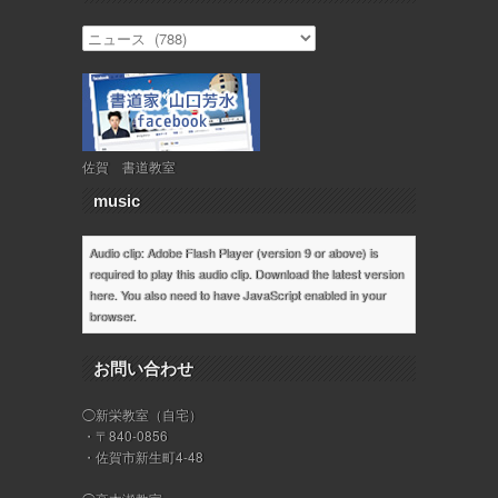
佐賀 書道教室
music
Audio clip: Adobe Flash Player (version 9 or above) is
required to play this audio clip. Download the latest version
here
. You also need to have JavaScript enabled in your
browser.
お問い合わせ
◯新栄教室（自宅）
・〒840-0856
・佐賀市新生町4-48