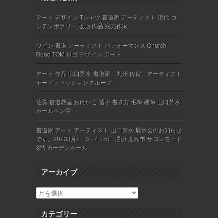
アート デザイン Tシャツ 書道家 アーティスト 現代 コ
ンテンポラリー 版画 作品 完売作家
ワイン 書道 アーティスト パフォーマンス Church
Road TOM ロゴ デザイン アート
アート 作品 山口芳水 書道家 九州 佐賀 アーティスト
モードファッショングループ
佐賀 書道教室 おけいこ 習字 書き方 毛筆 硬筆 山口芳水
ボールペン字
書道家 アート アーティスト 山口芳水 展示会のお知らせ
です。20233月2・3・4・5日 場所 鹿島市 サロンモード
3階 ガーデンホール
アーカイブ
カテゴリー