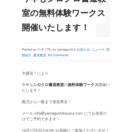
室の無料体験ワークス
開催いたします！
Posted on 11月 17th, by yamaguchi in
お知らせ
,
ニュース
,
実
績紹介
,
書道教室
.
No Comments
大盛況！により
今年も
シロクロ書道教室
の
無料体験ワークス
開催い
たします！
園児から一般まで老若男女！
メール
info@yamaguchihousui.com
にてお名前だ
けでご予約できます！
12月17日(日)14:00~お気軽にご参加くださいませ！