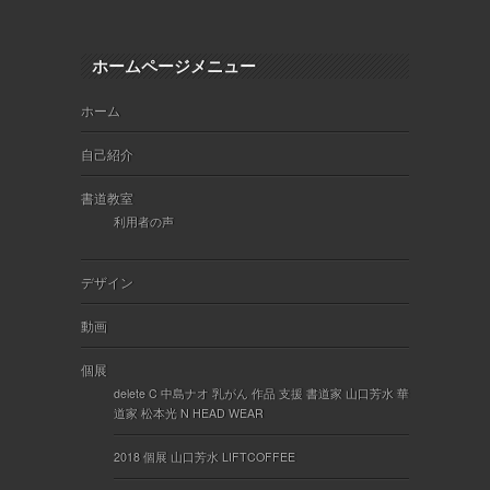
ホームページメニュー
ホーム
自己紹介
書道教室
利用者の声
デザイン
動画
個展
delete C 中島ナオ 乳がん 作品 支援 書道家 山口芳水 華
道家 松本光 N HEAD WEAR
2018 個展 山口芳水 LIFTCOFFEE