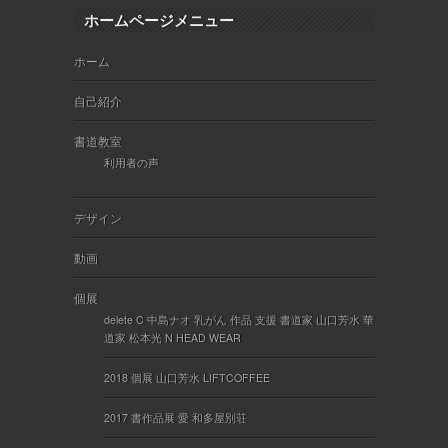
ホームページメニュー
ホーム
自己紹介
書道教室
利用者の声
デザイン
動画
個展
delete C 中島ナオ 乳がん 作品 支援 書道家 山口芳水 華
道家 松本光 N HEAD WEAR
2018 個展 山口芳水 LIFTCOFFEE
2017 書作品展 愛 和多屋別荘