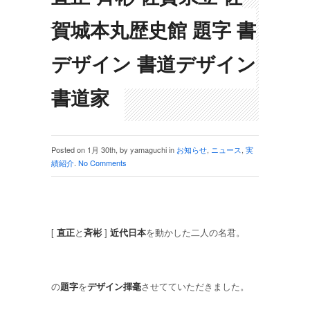
賀城本丸歴史館 題字 書
デザイン 書道デザイン
書道家
Posted on 1月 30th, by yamaguchi in
お知らせ
,
ニュース
,
実
績紹介
.
No Comments
[
直正
と
斉彬
]
近代日本
を動かした二人の名君。
の
題字
を
デザイン揮毫
させてていただきました。