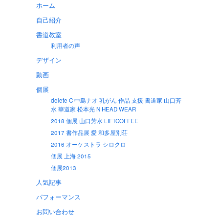
ホーム
自己紹介
書道教室
利用者の声
デザイン
動画
個展
delete C 中島ナオ 乳がん 作品 支援 書道家 山口芳
水 華道家 松本光 N HEAD WEAR
2018 個展 山口芳水 LIFTCOFFEE
2017 書作品展 愛 和多屋別荘
2016 オーケストラ シロクロ
個展 上海 2015
個展2013
人気記事
パフォーマンス
お問い合わせ