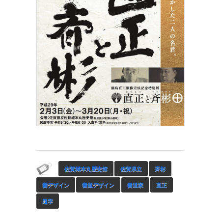
佐賀城本丸歴史館
佐賀県立
斉彬
書デザイン
書道デザイン
書道家
直正
題字