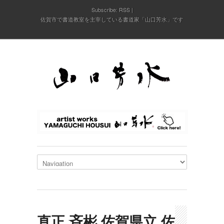
Subscribe:
RSS
佐賀市で書道教室を主宰している書道家「山口芳水」です
直正 斉彬 佐賀県立 佐