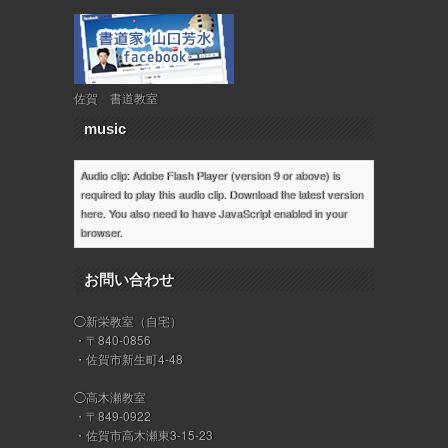
佐賀 書道教室
music
Audio clip: Adobe Flash Player (version 9 or above) is
required to play this audio clip. Download the latest version
here
. You also need to have JavaScript enabled in your
browser.
お問い合わせ
◯新栄教室（自宅）
・〒840-0856
・佐賀市新生町4-48
◯高木瀬教室
・〒849-0922
・佐賀市高木瀬東3-15-23