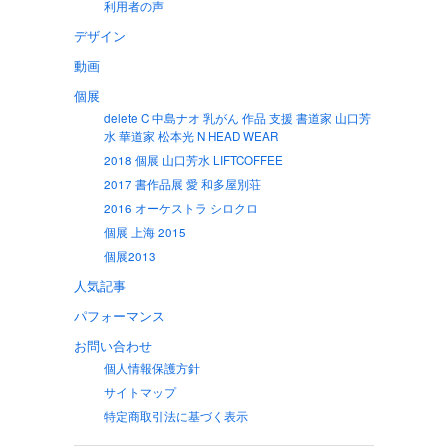
利用者の声
デザイン
動画
個展
delete C 中島ナオ 乳がん 作品 支援 書道家 山口芳
水 華道家 松本光 N HEAD WEAR
2018 個展 山口芳水 LIFTCOFFEE
2017 書作品展 愛 和多屋別荘
2016 オーケストラ シロクロ
個展 上海 2015
個展2013
人気記事
パフォーマンス
お問い合わせ
個人情報保護方針
サイトマップ
特定商取引法に基づく表示