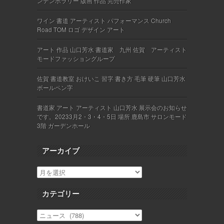
ンテンポラリー 版画 作品 完売作家
ワイン 書道 アーティスト パフォーマンス Church
Road TOM ロゴ デザイン アート
アート 作品 山口芳水 書道家 九州 佐賀 アーティスト
モードファッショングループ
佐賀 書道教室 おけいこ 習字 書き方 毛筆 硬筆 山口芳水
ボールペン字
書道家 アート アーティスト 山口芳水 展示会のお知らせ
です。20233月2・3・4・5日 場所 鹿島市 サロンモード
3階 ガーデンホール
アーカイブ
カテゴリー