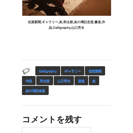
佐賀新聞,ギャラリー,炎,和太鼓,炎の博記念堂,書道,作
品,Calligraphy,山口芳水
Calligraphy
ギャラリー
佐賀新聞
作品
和太鼓
山口芳水
書道
炎
炎の博記念堂
コメントを残す