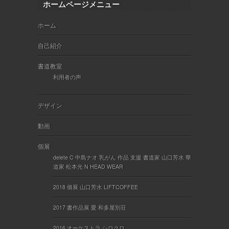
ホームページメニュー
ホーム
自己紹介
書道教室
利用者の声
デザイン
動画
個展
delete C 中島ナオ 乳がん 作品 支援 書道家 山口芳水 華
道家 松本光 N HEAD WEAR
2018 個展 山口芳水 LIFTCOFFEE
2017 書作品展 愛 和多屋別荘
2016 オーケストラ シロクロ