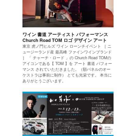
ワイン 書道 アーティスト パフォーマンス
Church Road TOM ロゴ デザイン アート
東京 虎ノ門ヒルズ ワイン ローンチイベント ［ ニ
ュージーランド産 最高峰 ファインワインブランド
］ 「 チャーチ・ロード 」の Church Road TOMの
アイコンである【 TOM 】を アート 書道 パフォー
マンス されていただきました。（額パネルのオー
ケストラは事前に制作） とても光栄です。 本当に
ありがとうございます。