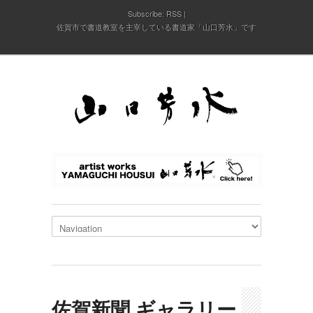
Subscribe:
RSS
佐賀市で書道教室を主宰している書道家「山口芳水」です
佐賀新聞,ギャラリー,