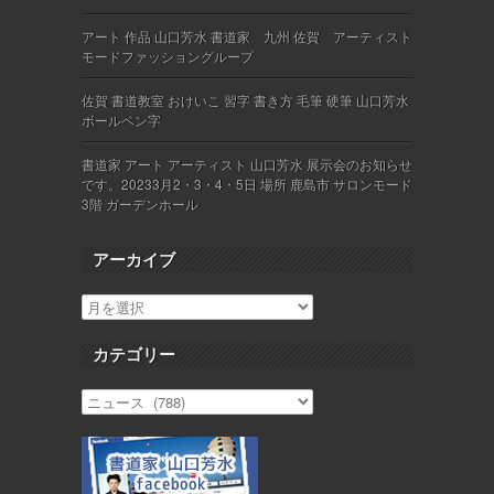
アート 作品 山口芳水 書道家 九州 佐賀 アーティスト
モードファッショングループ
佐賀 書道教室 おけいこ 習字 書き方 毛筆 硬筆 山口芳水
ボールペン字
書道家 アート アーティスト 山口芳水 展示会のお知らせ
です。20233月2・3・4・5日 場所 鹿島市 サロンモード
3階 ガーデンホール
アーカイブ
カテゴリー