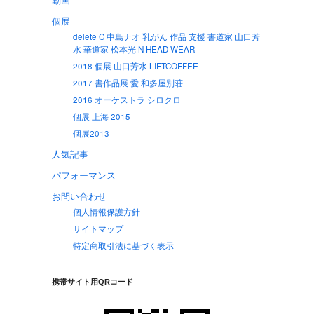
個展
delete C 中島ナオ 乳がん 作品 支援 書道家 山口芳
水 華道家 松本光 N HEAD WEAR
2018 個展 山口芳水 LIFTCOFFEE
2017 書作品展 愛 和多屋別荘
2016 オーケストラ シロクロ
個展 上海 2015
個展2013
人気記事
パフォーマンス
お問い合わせ
個人情報保護方針
サイトマップ
特定商取引法に基づく表示
携帯サイト用QRコード