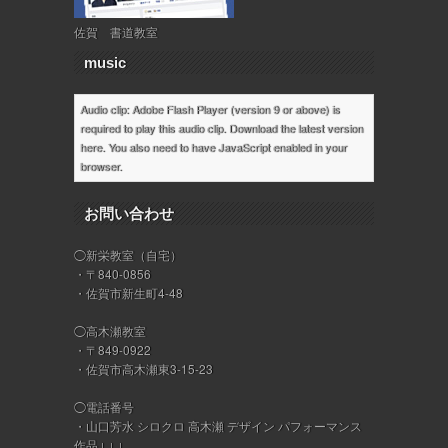
佐賀 書道教室
music
Audio clip: Adobe Flash Player (version 9 or above) is
required to play this audio clip. Download the latest version
here
. You also need to have JavaScript enabled in your
browser.
お問い合わせ
◯新栄教室（自宅）
・〒840-0856
・佐賀市新生町4-48
◯高木瀬教室
・〒849-0922
・佐賀市高木瀬東3-15-23
◯電話番号
・山口芳水 シロクロ 高木瀬 デザイン パフォーマンス
作品↓↓↓