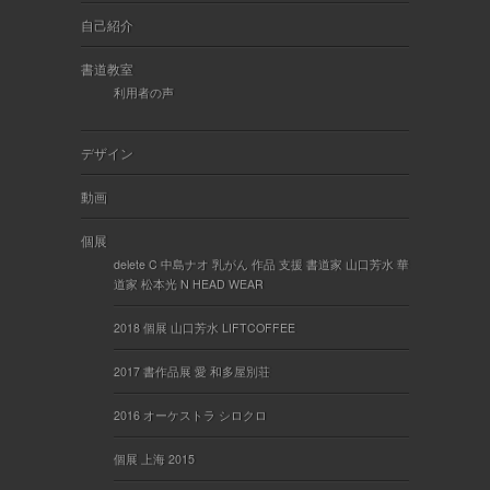
自己紹介
書道教室
利用者の声
デザイン
動画
個展
delete C 中島ナオ 乳がん 作品 支援 書道家 山口芳水 華
道家 松本光 N HEAD WEAR
2018 個展 山口芳水 LIFTCOFFEE
2017 書作品展 愛 和多屋別荘
2016 オーケストラ シロクロ
個展 上海 2015