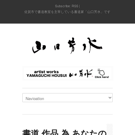
Subscribe:
RSS
佐賀市で書道教室を主宰している書道家「山口芳水」です
書道,作品,為,あなたの