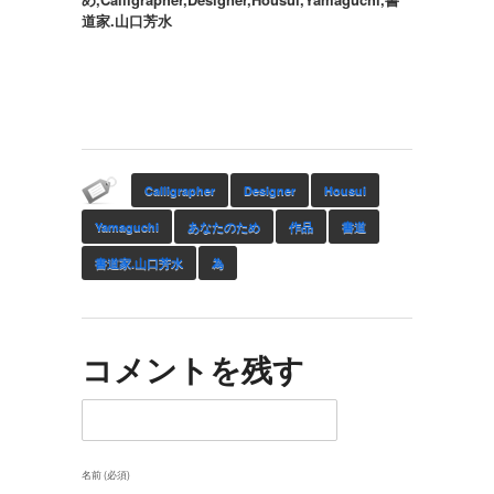
道家.山口芳水
Calligrapher
Designer
Housui
Yamaguchi
あなたのため
作品
書道
書道家.山口芳水
為
コメントを残す
名前 (必須)