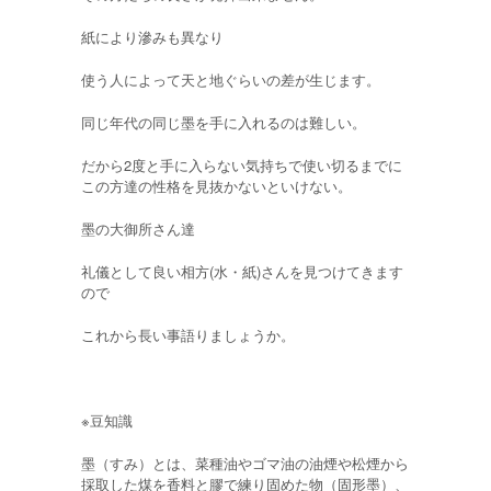
紙により滲みも異なり
使う人によって天と地ぐらいの差が生じます。
同じ年代の同じ墨を手に入れるのは難しい。
だから2度と手に入らない気持ちで使い切るまでに
この方達の性格を見抜かないといけない。
墨の大御所さん達
礼儀として良い相方(水・紙)さんを見つけてきます
ので
これから長い事語りましょうか。
※豆知識
墨（すみ）とは、菜種油やゴマ油の油煙や松煙から
採取した煤を香料と膠で練り固めた物（固形墨）、