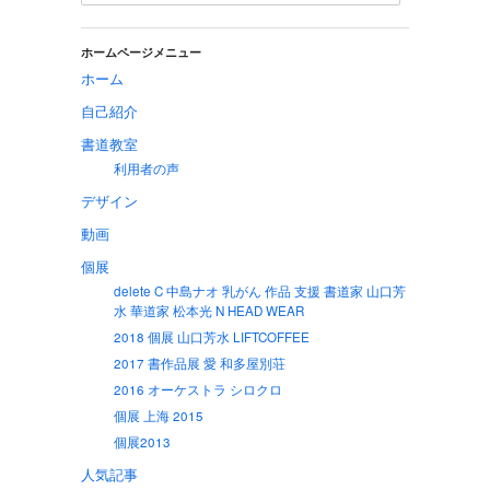
ホームページメニュー
ホーム
自己紹介
書道教室
利用者の声
デザイン
動画
個展
delete C 中島ナオ 乳がん 作品 支援 書道家 山口芳
水 華道家 松本光 N HEAD WEAR
2018 個展 山口芳水 LIFTCOFFEE
2017 書作品展 愛 和多屋別荘
2016 オーケストラ シロクロ
個展 上海 2015
個展2013
人気記事