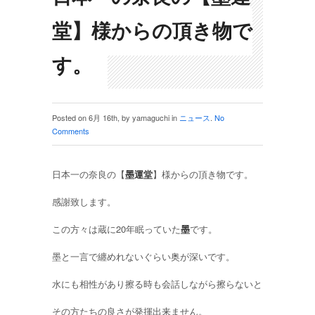
堂】様からの頂き物で
す。
Posted on 6月 16th, by yamaguchi in
ニュース
.
No
Comments
日本一の奈良の【
墨運堂
】様からの頂き物です。
感謝致します。
この方々は蔵に20年眠っていた
墨
です。
墨と一言で纏めれないぐらい奥が深いです。
水にも相性があり擦る時も会話しながら擦らないと
その方たちの良さが発揮出来ません。