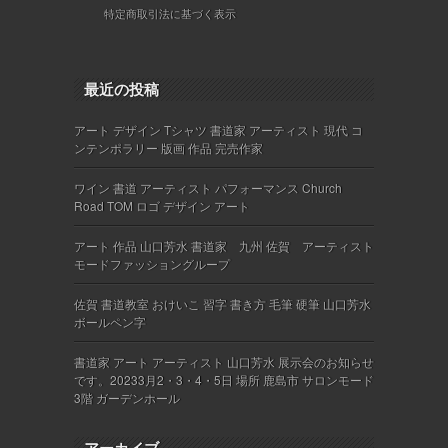
特定商取引法に基づく表示
最近の投稿
アート デザイン Tシャツ 書道家 アーティスト 現代 コ
ンテンポラリー 版画 作品 完売作家
ワイン 書道 アーティスト パフォーマンス Church
Road TOM ロゴ デザイン アート
アート 作品 山口芳水 書道家 九州 佐賀 アーティスト
モードファッショングループ
佐賀 書道教室 おけいこ 習字 書き方 毛筆 硬筆 山口芳水
ボールペン字
書道家 アート アーティスト 山口芳水 展示会のお知らせ
です。20233月2・3・4・5日 場所 鹿島市 サロンモード
3階 ガーデンホール