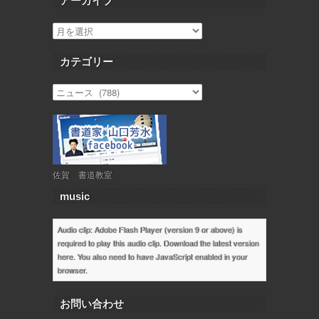
アーカイブ
カテゴリー
佐賀 書道教室
music
Audio clip: Adobe Flash Player (version 9 or above) is
required to play this audio clip. Download the latest version
here
. You also need to have JavaScript enabled in your
browser.
お問い合わせ