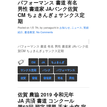
パフォーマンス 書道 有名
男性 書道家 JAバンク佐賀
CM ちょきんぎょサンクス定
期
Posted on 1月 7th, by yamaguchi in
お知らせ
,
ニュース
,
実績
紹介
,
書道教室
.
No Comments
パフォーマンス 書道 有名 男性 書道家 JAバンク佐
賀CM ちょきんぎょサンクス定期
CM
JA
ちょきんぎ
サンクス定期
バンク
パフォーマンス
佐賀
書道
書道家
有名
男性
佐賀 農協 2019 令和元年
JA 共済 書道 コンクール
第63回 習字 課題 手本 大空 宿