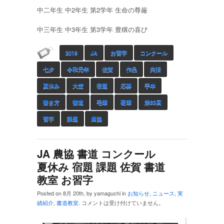
中二年生 中2年生 第2学年 生命の尊厳
中三年生 中3年生 第3学年 豊穣の喜び
2019
JA
お習字
コンクール
七夕
令和元年
佐賀
作品
共済
夏休み
大空
宿題
応募
手本
書き方
書道
毛筆
硬筆
第63回
習字
課題
農協
JA 農協 書道 コンクール
夏休み 宿題 課題 佐賀 書道
教室 お習字
Posted on 8月 20th, by yamaguchi in
お知らせ
,
ニュース
,
実
績紹介
,
書道教室
.
コメントは受け付けていません。