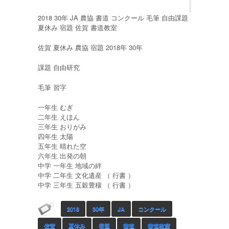
2018 30年 JA 農協 書道 コンクール 毛筆 自由課題
夏休み 宿題 佐賀 書道教室
佐賀 夏休み 農協 宿題 2018年 30年
課題 自由研究
毛筆 習字
一年生 むぎ
二年生 えほん
三年生 おりがみ
四年生 太陽
五年生 晴れた空
六年生 出発の朝
中学 一年生 地域の絆
中学 二年生 文化遺産 （ 行書 ）
中学 三年生 五穀豊穰 （ 行書 ）
2018
30年
JA
コンクール
佐賀
夏休み
宿題
書道
書道教室