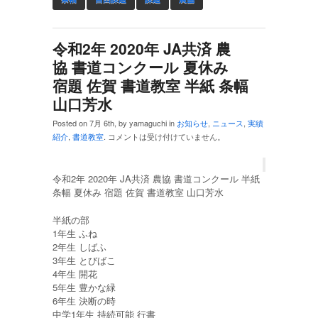
令和2年 2020年 JA共済 農
協 書道コンクール 夏休み
宿題 佐賀 書道教室 半紙 条幅
山口芳水
Posted on 7月 6th, by yamaguchi in
お知らせ
,
ニュース
,
実績
紹介
,
書道教室
.
コメントは受け付けていません。
令和2年 2020年 JA共済 農協 書道コンクール 半紙
条幅 夏休み 宿題 佐賀 書道教室 山口芳水
半紙の部
1年生 ふね
2年生 しばふ
3年生 とびばこ
4年生 開花
5年生 豊かな緑
6年生 決断の時
中学1年生 持続可能 行書