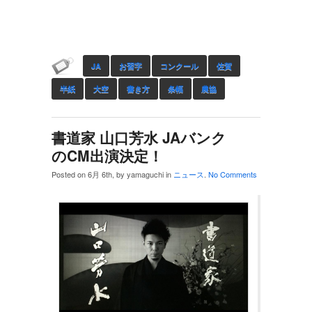
JA
お習字
コンクール
佐賀
半紙
大空
書き方
条幅
農協
書道家 山口芳水 JAバンク
のCM出演決定！
Posted on 6月 6th, by yamaguchi in
ニュース
.
No Comments