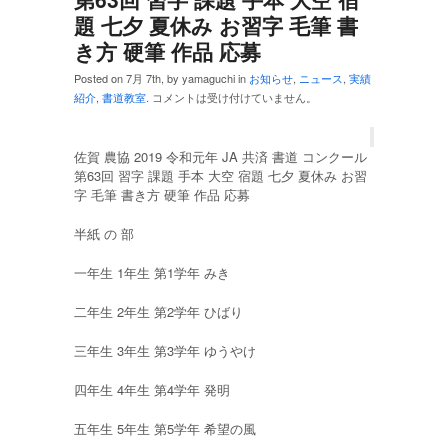
題 七夕 夏休み お習字 毛筆 書
き方 硬筆 作品 応募
Posted on 7月 7th, by yamaguchi in
お知らせ
,
ニュース
,
実績
紹介
,
書道教室
.
コメントは受け付けていません。
佐賀 農協 2019 令和元年 JA 共済 書道 コンクール
第63回 習字 課題 手本 大空 宿題 七夕 夏休み お習
字 毛筆 書き方 硬筆 作品 応募
半紙 の 部
一年生 1年生 第1学年 みき
二年生 2年生 第2学年 ひばり
三年生 3年生 第3学年 ゆうやけ
四年生 4年生 第4学年 発明
五年生 5年生 第5学年 希望の風