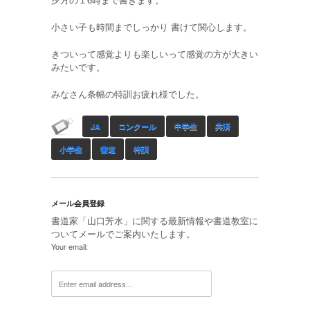
小さい子も時間までしっかり 書けて関心します。
きついって感覚よりも楽しいって感覚の方が大きい
みたいです。
みなさん条幅の特訓お疲れ様でした。
JA
コンクール
中学生
共済
小学生
書道
特訓
メール会員登録
書道家「山口芳水」に関する最新情報や書道教室に
ついてメールでご案内いたします。
Your email: