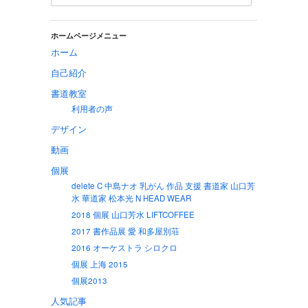
ホームページメニュー
ホーム
自己紹介
書道教室
利用者の声
デザイン
動画
個展
delete C 中島ナオ 乳がん 作品 支援 書道家 山口芳
水 華道家 松本光 N HEAD WEAR
2018 個展 山口芳水 LIFTCOFFEE
2017 書作品展 愛 和多屋別荘
2016 オーケストラ シロクロ
個展 上海 2015
個展2013
人気記事