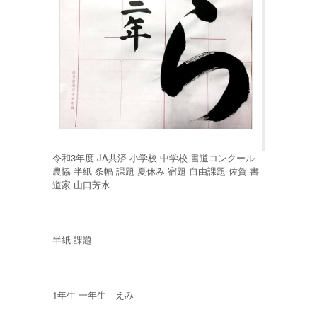
令和3年度 JA共済 小学校 中学校 書道コンクール
農協 半紙 条幅 課題 夏休み 宿題 自由課題 佐賀 書
道家 山口芳水
半紙 課題
1年生 一年生 えみ