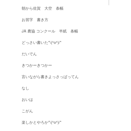
朝から佐賀 大空 条幅
お習字 書き方
JA 農協 コンクール 半紙 条幅
どっさい書いた*\(^o^)/*
だいでん
きつかーきつかー
言いながら書きよっさっばってん
なし
おいは
こがん
楽しかとやろか*\(^o^)/*