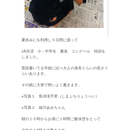
夏休みにを利用し５日間に渡って
JA共済 小・中学生 書道 コンクール 特訓を
しました。
普段書いてる半紙に比べ大人の身長ぐらいの長さぐ
らいあります。
その紙に大筆で勢いよく書きます。
※写真１ 島渕滝平君（しまふちりょうへい）
※写真２ 細川あみちゃん
朝の１０時からお昼に１時間ご飯休憩をとって
夕方の１6時まで書きます。