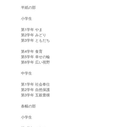
半紙の部
小学生
第1学年 やま
第2学年 みどり
第3学年 ともだち
第4学年 食育
第5学年 幸せの輪
第6学年 広い視野
中学生
第1学年 社会奉仕
第2学年 自然保護
第3学年 五穀豊穣
条幅の部
小学生