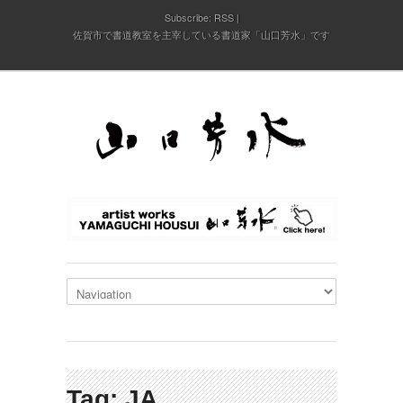
Subscribe:
RSS
佐賀市で書道教室を主宰している書道家「山口芳水」です
Tag: JA