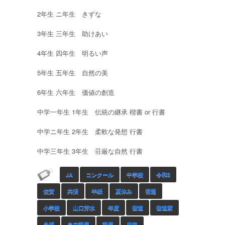
2年生 ニ年生 きずな
3年生 三年生 助けあい
4年生 四年生 明るい声
5年生 五年生 自然の美
6年生 六年生 価値の創造
中学一年生 1年生 伝統の継承 楷書 or 行書
中学ニ年生 2年生 柔軟な発想 行書
中学三年生 3年生 荘厳な自然 行書
JA
コンクール
中学校
令和3
佐賀
共済
半紙
夏休み
宿題
小学校
山口芳水
年度
書道
書道家
条幅
自由課題
課題
農協