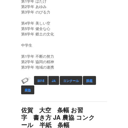
第1学年 はたけ
第2学年 あゆみ
第3学年 のびる力
第4学年 美しい空
第5学年 健全な心
第6学年 郷土の文化
中学生
第1学年 不断の努力
第2学年 協同の精神
第3学年 地域の連携
2015
JA
コンクール
課題
農協
佐賀 大空 条幅 お習
字 書き方 JA 農協 コンク
ール 半紙 条幅