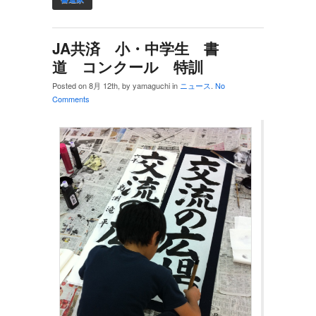
JA共済 小・中学生 書
道 コンクール 特訓
Posted on 8月 12th, by yamaguchi in
ニュース
.
No
Comments