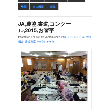
毛筆
自由課題
農協
JA,農協,書道,コンクー
ル,2015,お習字
Posted on 8月 1st, by yamaguchi in
お知らせ
,
ニュース
,
実績
紹介
,
書道教室
.
No Comments