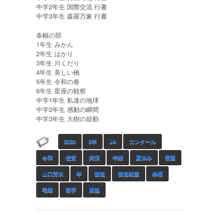
中学2年生 国際交流 行書
中学3年生 森羅万象 行書
条幅の部
1年生 みかん
2年生 はかり
3年生 川くだり
4年生 美しい橋
5年生 令和の春
6年生 星座の観察
中学1年生 私達の地球
中学2年生 感動の瞬間
中学3年生 大樹の鼓動
2020
2年
JA
コンクール
令和
佐賀
共済
半紙
夏休み
宿題
山口芳水
年
書道
書道教室
条幅
毛筆
習字
農協