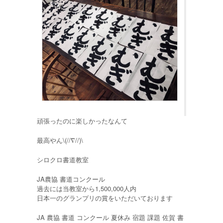
頑張ったのに楽しかったなんて
最高やん\(//∇//)\
シロクロ書道教室
JA農協 書道コンクール
過去には当教室から1,500,000人内
日本一のグランプリの賞をいただいております
JA 農協 書道 コンクール 夏休み 宿題 課題 佐賀 書