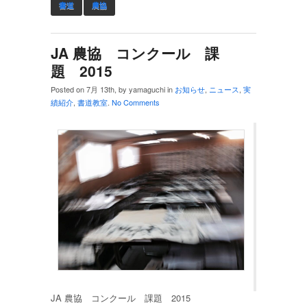
書道
農協
JA 農協 コンクール 課
題 2015
Posted on 7月 13th, by yamaguchi in
お知らせ
,
ニュース
,
実
績紹介
,
書道教室
.
No Comments
JA 農協 コンクール 課題 2015