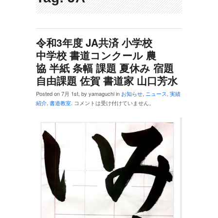
令和3年度 JA共済 小学校
中学校 書道コンクール 農
協 半紙 条幅 課題 夏休み 宿題
自由課題 佐賀 書道家 山口芳水
Posted on 7月 1st, by yamaguchi in
お知らせ
,
ニュース
,
実績
紹介
,
書道教室
.
コメントは受け付けていません。