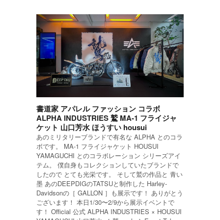
書道家 アパレル ファッション コラボ
ALPHA INDUSTRIES 鷲 MA-1 フライジャ
ケット 山口芳水 ほうすい housui
あのミリタリーブランドで有名な ALPHA とのコラ
ボです。 MA-1 フライジャケット HOUSUI
YAMAGUCHI とのコラボレーション シリーズアイ
テム。 僕自身もコレクションしていたブランドで
したので とても光栄です。 そして鷲の作品と 青い
墨 あのDEEPDIGのTATSUと制作した Harley-
Davidsonの［ GALLON ］も展示です！ ありがとう
ございます！ 本日1/30〜2/9から展示イベントで
す！ Official 公式 ALPHA INDUSTRIES × HOUSUI