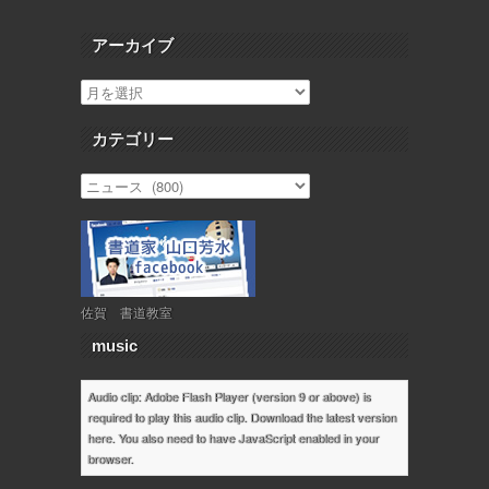
アーカイブ
カテゴリー
佐賀 書道教室
music
Audio clip: Adobe Flash Player (version 9 or above) is
required to play this audio clip. Download the latest version
here
. You also need to have JavaScript enabled in your
browser.