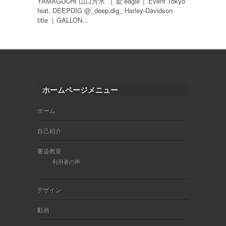
YAMAGUCHI 山口芳水 ［ 鷲 eagle ］Event Tokyo
feat. DEEPDIG @_deep.dig_ Harley-Davidson
title［ GALLON...
ホームページメニュー
ホーム
自己紹介
書道教室
利用者の声
デザイン
動画