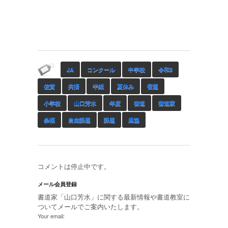
JA
コンクール
中学校
令和3
佐賀
共済
半紙
夏休み
宿題
小学校
山口芳水
年度
書道
書道家
条幅
自由課題
課題
農協
コメントは停止中です。
メール会員登録
書道家「山口芳水」に関する最新情報や書道教室に
ついてメールでご案内いたします。
Your email: