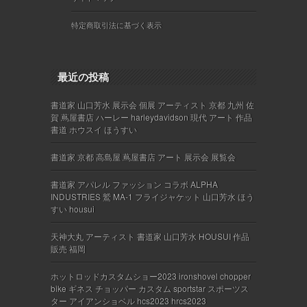
特定商取引法に基づく表示
最近の投稿
書道家 山口芳水 展示会 個展 アーティスト 京都 九州 佐
賀 蔦屋書店 ハーレー harleydavidson 現代 アート 作品
書道 ホウスイ ほうすい
書道家 京都 高島屋 蔦屋書店 アート 展示会 展覧会
書道家 アパレル ファッション コラボ ALPHA
INDUSTRIES 鷲 MA-1 フライジャケット 山口芳水 ほう
すい housui
天神大丸 アーティスト 書道家 山口芳水 HOUSUI 作品
販売 福岡
ホットロッドカスタムショー2023 ironshovel chopper
bike ギネス チョッパー カスタム sportstar スポーツス
ター アイアンショベル hcs2023 hrcs2023