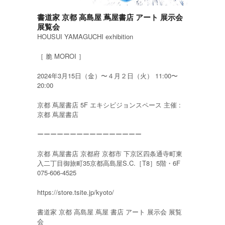
書道家 京都 高島屋 蔦屋書店 アート 展示会
展覧会
HOUSUI YAMAGUCHI exhibition
［ 脆 MOROI ］
2024年3月15日（金）〜４月２日（火） 11:00〜
20:00
京都 蔦屋書店 5F エキシビジョンスペース 主催 :
京都 蔦屋書店
ーーーーーーーーーーーーーーーー
京都 蔦屋書店 京都府 京都市 下京区四条通寺町東
入二丁目御旅町35京都高島屋S.C.［T8］5階・6F
075-606-4525
https://store.tsite.jp/kyoto/
書道家 京都 高島屋 蔦屋 書店 アート 展示会 展覧
会