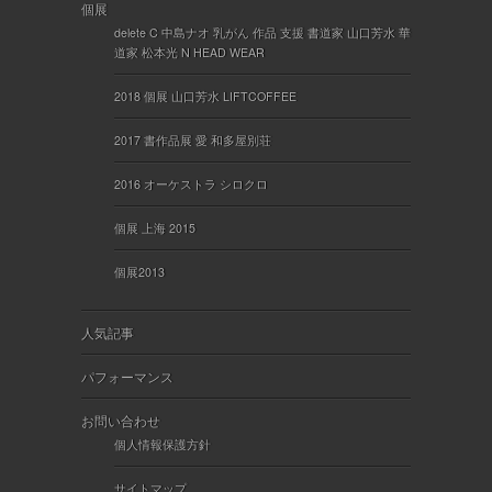
個展
delete C 中島ナオ 乳がん 作品 支援 書道家 山口芳水 華
道家 松本光 N HEAD WEAR
2018 個展 山口芳水 LIFTCOFFEE
2017 書作品展 愛 和多屋別荘
2016 オーケストラ シロクロ
個展 上海 2015
個展2013
人気記事
パフォーマンス
お問い合わせ
個人情報保護方針
サイトマップ