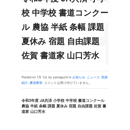
校 中学校 書道コンクー
ル 農協 半紙 条幅 課題
夏休み 宿題 自由課題
佐賀 書道家 山口芳水
Posted on 7月 1st, by yamaguchi in
お知らせ
,
ニュース
,
実績
紹介
,
書道教室
.
コメントは受け付けていません。
令和3年度 JA共済 小学校 中学校 書道コンクール
農協 半紙 条幅 課題 夏休み 宿題 自由課題 佐賀 書
道家 山口芳水