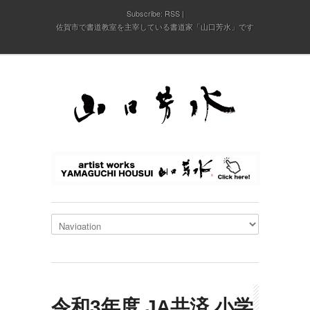
Subscribe:
RSS
佐賀市で書道教室を主宰している書道家「山口芳水」です
令和3年度 JA共済 小学