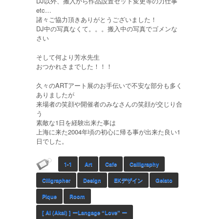
DJ以外、搬入から作品設置セット変更等の力仕事
etc…
諸々ご協力頂きありがとうございました！
DJ中の写真なくて。。。搬入中の写真でゴメンな
さい
そして何より芳水先生
おつかれさまでした！！！
久々のARTアート展のお手伝いで不安な部分も多く
ありましたが
来場者の笑顔や開催者のみなさんの笑顔が交じり合
う
素敵な1日を経験出来た事は
上海に来た2004年頃の初心に帰る事が出来た良い1
日でした。
1-1
Art
Cafe
Calligraphy
Clligrapher
Design
EKデザイン
Gelato
Pique
Room
[ Ai (akai) ] ーLangage “Love” ー