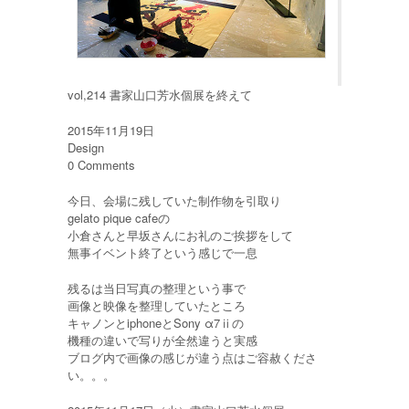
vol,214 書家山口芳水個展を終えて
2015年11月19日
Design
0 Comments
今日、会場に残していた制作物を引取り
gelato pique cafeの
小倉さんと早坂さんにお礼のご挨拶をして
無事イベント終了という感じで一息
残るは当日写真の整理という事で
画像と映像を整理していたところ
キャノンとiphoneとSony α7ⅱの
機種の違いで写りが全然違うと実感
ブログ内で画像の感じが違う点はご容赦くださ
い。。。