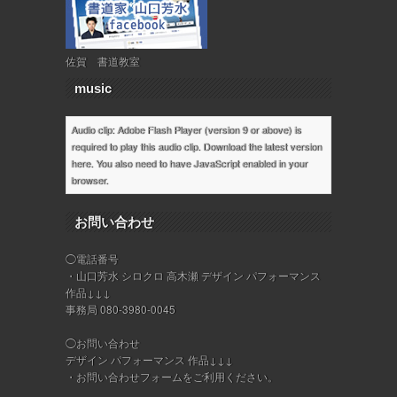
佐賀 書道教室
music
Audio clip: Adobe Flash Player (version 9 or above) is
required to play this audio clip. Download the latest version
here
. You also need to have JavaScript enabled in your
browser.
お問い合わせ
◯電話番号
・山口芳水 シロクロ 高木瀬 デザイン パフォーマンス
作品↓↓↓
事務局 080-3980-0045
◯お問い合わせ
デザイン パフォーマンス 作品↓↓↓
・
お問い合わせフォーム
をご利用ください。