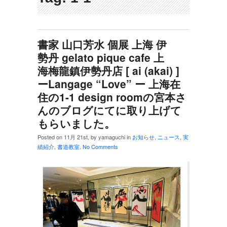
書家 山口芳水 個展 上海 伊
勢丹 gelato pique cafe 上
海梅龍鎮伊勢丹店 [ ai (akai) ]
ーLangage “Love” ー 上海在
住の1-1 design roomの宮本さ
んのブログにてに取り上げて
もらいました。
Posted on 11月 21st, by yamaguchi in
お知らせ
,
ニュース
,
実
績紹介
,
書道教室
.
No Comments