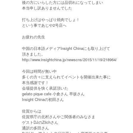
後の方にいらした方には品切れになってしまい
本当申し訳ありませんでした
打ち上げはやっぱり焼肉でしょ！
という事であじや2号店へ
お疲れの先生
中国の日本語メディアInsight Chinaにも取り上げて
頂きました。
http://www.insightchina.jp/newscns/2015/11/19/218964/
今回は時間が無い中
多くの方々に支えられてイベントを開催出来た事に
本当感謝です！
会場提供を快く承諾頂いた
gelato pique cafe 小倉さん 早坂さん
Insight Chinaの初田さん
佐賀からは
佐賀県庁の北村さんやご関係者のみなさま
ゲストDJのZilchさん
通訳の多田さん