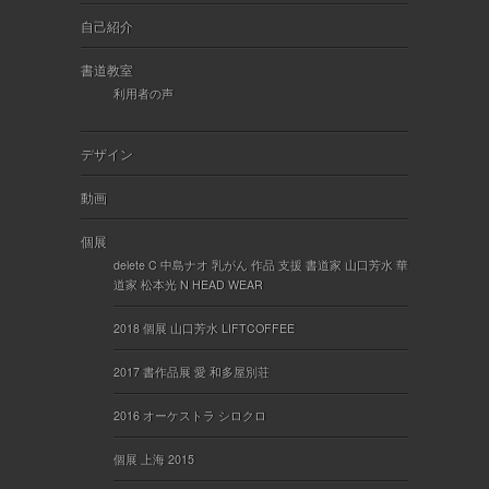
自己紹介
書道教室
利用者の声
デザイン
動画
個展
delete C 中島ナオ 乳がん 作品 支援 書道家 山口芳水 華
道家 松本光 N HEAD WEAR
2018 個展 山口芳水 LIFTCOFFEE
2017 書作品展 愛 和多屋別荘
2016 オーケストラ シロクロ
個展 上海 2015