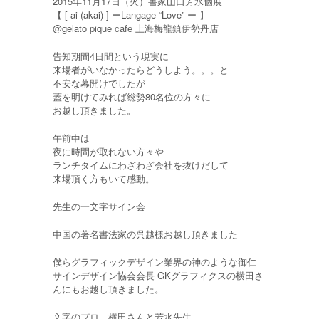
2015年11月17日（火）書家山口芳水個展
【 [ ai (akai) ] ーLangage “Love” ー 】
@gelato pique cafe 上海梅龍鎮伊勢丹店
告知期間4日間という現実に
来場者がいなかったらどうしよう。。。と
不安な幕開けでしたが
蓋を明けてみれば総勢80名位の方々に
お越し頂きました。
午前中は
夜に時間が取れない方々や
ランチタイムにわざわざ会社を抜けだして
来場頂く方もいて感動。
先生の一文字サイン会
中国の著名書法家の呉越様お越し頂きました
僕らグラフィックデザイン業界の神のような御仁
サインデザイン協会会長 GKグラフィクスの横田さ
んにもお越し頂きました。
文字のプロ、横田さんと芳水先生