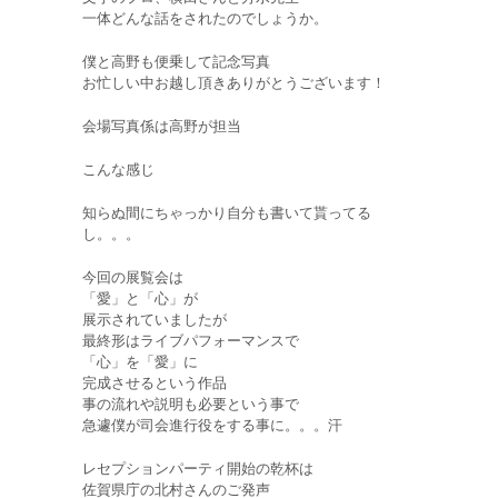
一体どんな話をされたのでしょうか。
僕と高野も便乗して記念写真
お忙しい中お越し頂きありがとうございます！
会場写真係は高野が担当
こんな感じ
知らぬ間にちゃっかり自分も書いて貰ってる
し。。。
今回の展覧会は
「愛」と「心」が
展示されていましたが
最終形はライブパフォーマンスで
「心」を「愛」に
完成させるという作品
事の流れや説明も必要という事で
急遽僕が司会進行役をする事に。。。汗
レセプションパーティ開始の乾杯は
佐賀県庁の北村さんのご発声