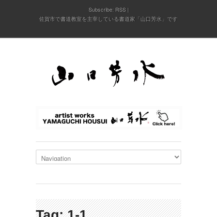
Subscribe:
RSS
佐賀市で書道教室を主宰している書道家「山口芳水」です
Tag: 1-1