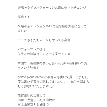
会場をライブパフォーマンス用にセットチェンジ
完成！！
来場者もテンションMAXで記念撮影大会になって
ました
ここでもまたちゃっかりやってる高野
パフォーマンス後は
先生との歓談タイムと一文字サイン会
中国で一番画数の多いと言われるbiángを書いて貰
うという強者も
gelato pique cafeの小倉さんも書いて貰ってました
僕は書いて貰うの忘れてました。。。先生次回よろ
しくお願いいたします>_<
佐賀県庁のご協力で
60個ご用意頂いた有田焼の
富士山箸置きも好評で