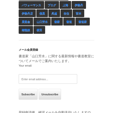
パフォーマンス
ブログ
上海
伊勢丹
伊勢丹店
個展
呉越
在住
宮本
展覧会
山口芳水
書家
書道
書道家
梅龍鎮
横田
メール会員登録
書道家「山口芳水」に関する最新情報や書道教室に
ついてメールでご案内いたします。
Your email:
登録申請後、確認メールを自動送信いたしますの