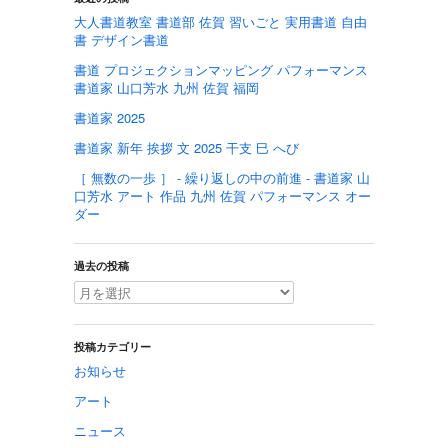
大人書道教室 書道部 佐賀 習いごと 実用書道 自由
書 デザイン書道
書道 プロジェクションマッピング パフォーマンス
書道家 山口芳水 九州 佐賀 福岡
書道家 2025
書道家 新年 挨拶 文 2025 干支 巳 へび
［ 無数の一歩 ］ - 繰り返しの中の前進 - 書道家 山
口芳水 アート 作品 九州 佐賀 パフォーマンス オー
ダー
過去の投稿
投稿カテゴリー
お知らせ
アート
ニュース