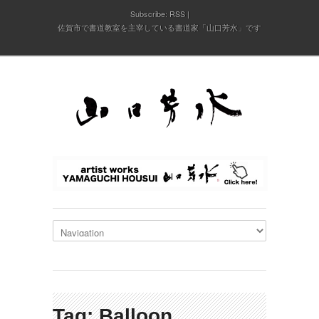
Subscribe:
RSS
佐賀市で書道教室を主宰している書道家「山口芳水」です
Tag: Balloon