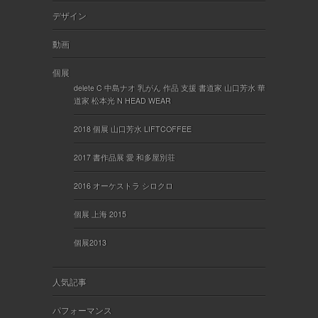
デザイン
動画
個展
delete C 中島ナオ 乳がん 作品 支援 書道家 山口芳水 華
道家 松本光 N HEAD WEAR
2018 個展 山口芳水 LIFTCOFFEE
2017 書作品展 愛 和多屋別荘
2016 オーケストラ シロクロ
個展 上海 2015
個展2013
人気記事
パフォーマンス