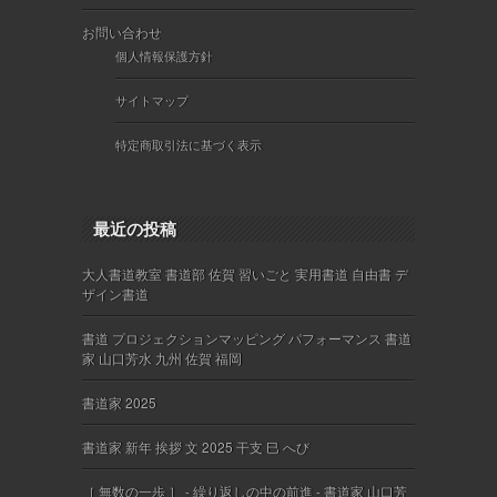
お問い合わせ
個人情報保護方針
サイトマップ
特定商取引法に基づく表示
最近の投稿
大人書道教室 書道部 佐賀 習いごと 実用書道 自由書 デ
ザイン書道
書道 プロジェクションマッピング パフォーマンス 書道
家 山口芳水 九州 佐賀 福岡
書道家 2025
書道家 新年 挨拶 文 2025 干支 巳 へび
［ 無数の一歩 ］ - 繰り返しの中の前進 - 書道家 山口芳