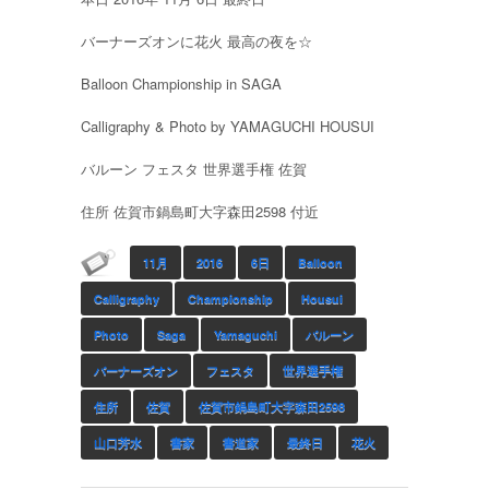
バーナーズオンに花火 最高の夜を☆
Balloon Championship in SAGA
Calligraphy & Photo by YAMAGUCHI HOUSUI
バルーン フェスタ 世界選手権 佐賀
住所 佐賀市鍋島町大字森田2598 付近
11月
2016
6日
Balloon
Calligraphy
Championship
Housui
Photo
Saga
Yamaguchi
バルーン
バーナーズオン
フェスタ
世界選手権
住所
佐賀
佐賀市鍋島町大字森田2598
山口芳水
書家
書道家
最終日
花火