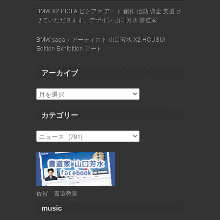
BMW X2 PICFA ピクファ アート 創作 活動 資金 支援 さ
せていただきます。デザイン 山口芳水 書道家
BMW saga × アーティスト 山口芳水 X2 HOUSUI
Edition Exhibition アート
アーカイブ
カテゴリー
佐賀 書道教室
music