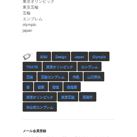
‎東京オリンピック‬
‎東京五輪‬
‪五輪‬
‎エンブレム‬
‎olympic‬
‪japan‬
2020
Design
Japan
Olympic
TOKYO
‎東京オリンピック
エンブレム
五輪
五輪エンブレム
作品
山口芳水
書
書家
書道
書道家
東京オリンピック
東京五輪
西英行
非公式エンブレム
メール会員登録