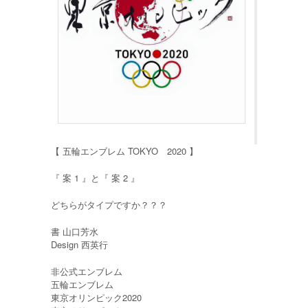
【 五輪エンブレム TOKYO 2020 】
『 案 1 』と『 案 2 』
どちらがタイプですか？？？
書 山口芳水
Design 西英行
‪非公式エンブレム‬
‪五輪エンブレム‬
‪東京オリンピック2020‬