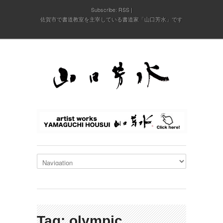
Subscribe:
RSS
佐賀市で書道教室を主宰している書道家「山口芳水」です
Tag: olympic