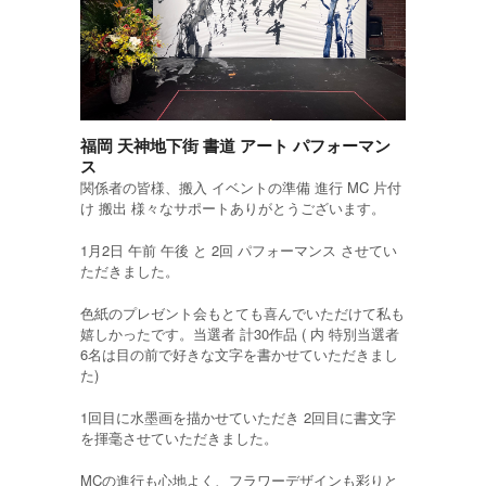
福岡 天神地下街 書道 アート パフォーマン
ス
関係者の皆様、搬入 イベントの準備 進行 MC 片付
け 搬出 様々なサポートありがとうございます。
1月2日 午前 午後 と 2回 パフォーマンス させてい
ただきました。
色紙のプレゼント会もとても喜んでいただけて私も
嬉しかったです。当選者 計30作品 ( 内 特別当選者
6名は目の前で好きな文字を書かせていただきまし
た)
1回目に水墨画を描かせていただき 2回目に書文字
を揮毫させていただきました。
MCの進行も心地よく、フラワーデザインも彩りと