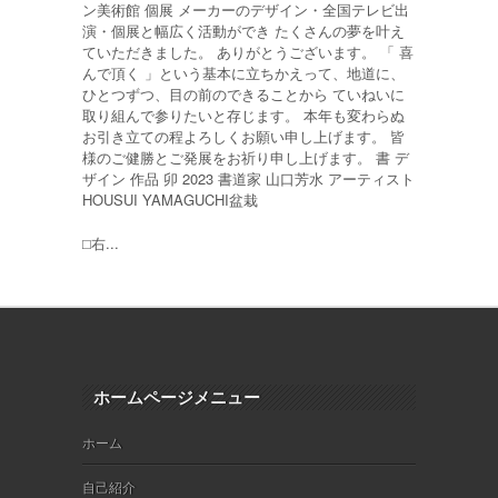
ン美術館 個展 メーカーのデザイン・全国テレビ出
演・個展と幅広く活動ができ たくさんの夢を叶え
ていただきました。 ありがとうございます。 「 喜
んで頂く 」という基本に立ちかえって、地道に、
ひとつずつ、目の前のできることから ていねいに
取り組んで参りたいと存じます。 本年も変わらぬ
お引き立ての程よろしくお願い申し上げます。 皆
様のご健勝とご発展をお祈り申し上げます。 書 デ
ザイン 作品 卯 2023 書道家 山口芳水 アーティスト
HOUSUI YAMAGUCHI盆栽
⬜︎右...
ホームページメニュー
ホーム
自己紹介