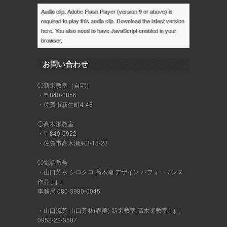
Audio clip: Adobe Flash Player (version 9 or above) is
required to play this audio clip. Download the latest version
here
. You also need to have JavaScript enabled in your
browser.
お問い合わせ
◯新栄教室（自宅）
・〒840-0856
・佐賀市新生町4-48
◯高木瀬教室
・〒849-0922
・佐賀市高木瀬東3-15-23
◯電話番号
・山口芳水 シロクロ 高木瀬 デザイン パフォーマンス
作品↓↓↓
事務局 080-3980-0045
・山口流芳 山口芳林(春美) 新栄教室 高木瀬教室↓↓↓
0952-22-3587