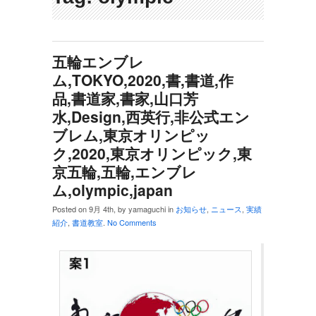
五輪エンブレ
ム,TOKYO,2020,書,書道,作
品,書道家,書家,山口芳
水,Design,西英行,非公式エン
ブレム,東京オリンピッ
ク,2020,‎東京オリンピック,東
京五輪,五輪,エンブレ
ム,olympic,japan
Posted on 9月 4th, by yamaguchi in
お知らせ
,
ニュース
,
実績
紹介
,
書道教室
.
No Comments