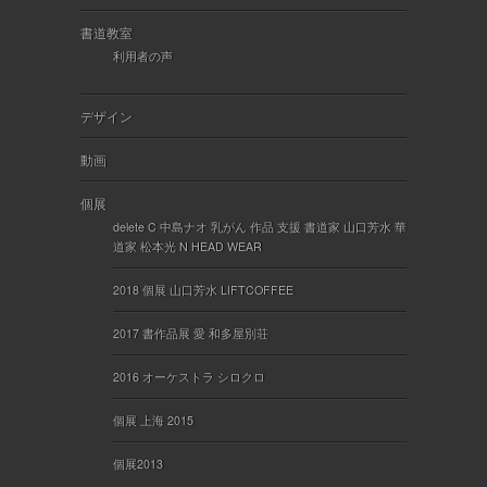
書道教室
利用者の声
デザイン
動画
個展
delete C 中島ナオ 乳がん 作品 支援 書道家 山口芳水 華
道家 松本光 N HEAD WEAR
2018 個展 山口芳水 LIFTCOFFEE
2017 書作品展 愛 和多屋別荘
2016 オーケストラ シロクロ
個展 上海 2015
個展2013