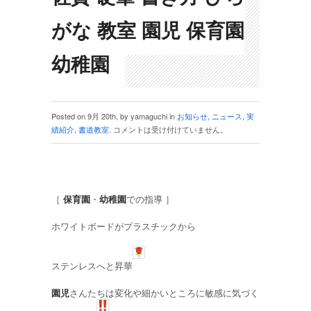
がな 教室 園児 保育園
幼稚園
Posted on 9月 20th, by yamaguchi in
お知らせ
,
ニュース
,
実
績紹介
,
書道教室
.
コメントは受け付けていません。
［
保育園
・
幼稚園
での指導 ］
ホワイトボードがプラスチックから
ステンレスへと昇華
園児
さんたちは変化や細かいところに敏感に気づく