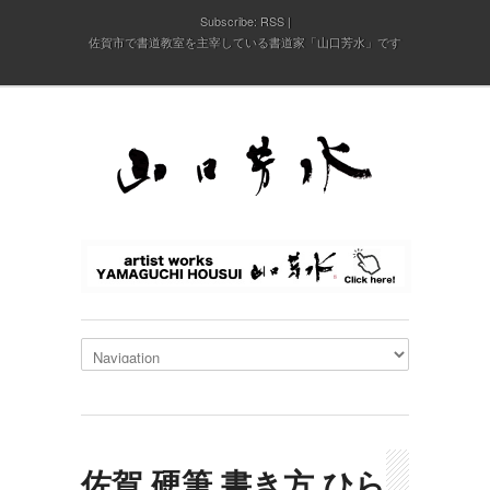
Subscribe:
RSS
佐賀市で書道教室を主宰している書道家「山口芳水」です
佐賀 硬筆 書き方 ひら