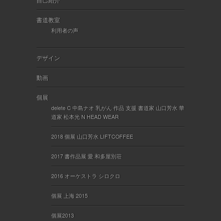
書道教室
利用者の声
デザイン
動画
個展
delete C 中島ナオ 乳がん 作品 支援 書道家 山口芳水 華
道家 松本光 N HEAD WEAR
2018 個展 山口芳水 LIFTCOFFEE
2017 書作品展 愛 和多屋別荘
2016 オーケストラ シロクロ
個展 上海 2015
個展2013