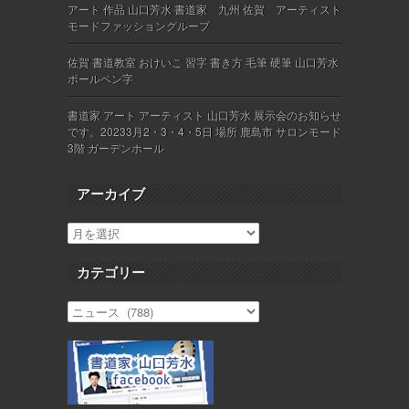
アート 作品 山口芳水 書道家 九州 佐賀 アーティスト
モードファッショングループ
佐賀 書道教室 おけいこ 習字 書き方 毛筆 硬筆 山口芳水
ボールペン字
書道家 アート アーティスト 山口芳水 展示会のお知らせ
です。20233月2・3・4・5日 場所 鹿島市 サロンモード
3階 ガーデンホール
アーカイブ
カテゴリー