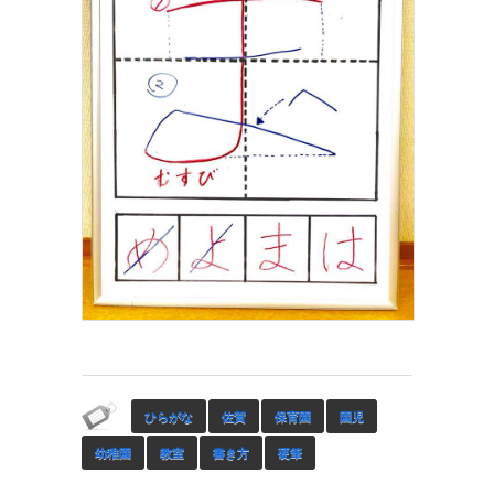
ひらがな
佐賀
保育園
園児
幼稚園
教室
書き方
硬筆