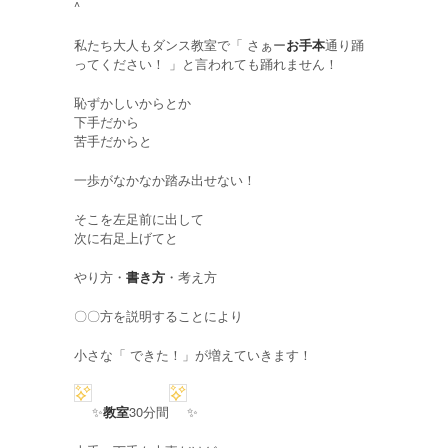
^
私たち大人もダンス教室で「 さぁー
お手本
通り踊
ってください！ 」と言われても踊れません！
恥ずかしいからとか
下手だから
苦手だからと
一歩がなかなか踏み出せない！
そこを左足前に出して
次に右足上げてと
やり方・
書き方
・考え方
〇〇方を説明することにより
小さな「 できた！」が増えていきます！
✨
教室
30分間
✨