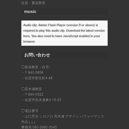
佐賀 書道教室
music
Audio clip: Adobe Flash Player (version 9 or above) is
required to play this audio clip. Download the latest version
here
. You also need to have JavaScript enabled in your
browser.
お問い合わせ
◯新栄教室（自宅）
・〒840-0856
・佐賀市新生町4-48
◯高木瀬教室
・〒849-0922
・佐賀市高木瀬東3-15-23
◯電話番号
・山口芳水 シロクロ 高木瀬 デザイン パフォーマンス
作品↓↓↓
事務局 080-3980-0045