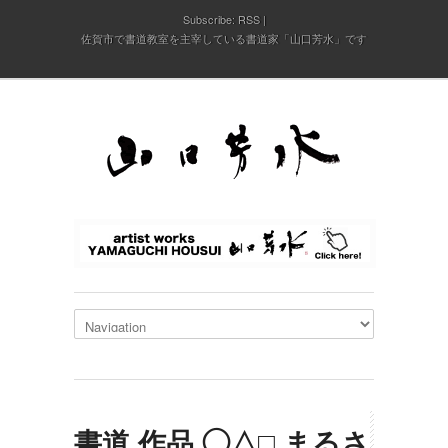
Subscribe:
RSS
佐賀市で書道教室を主宰している書道家「山口芳水」です
書道,作品,◯△□,まるさ