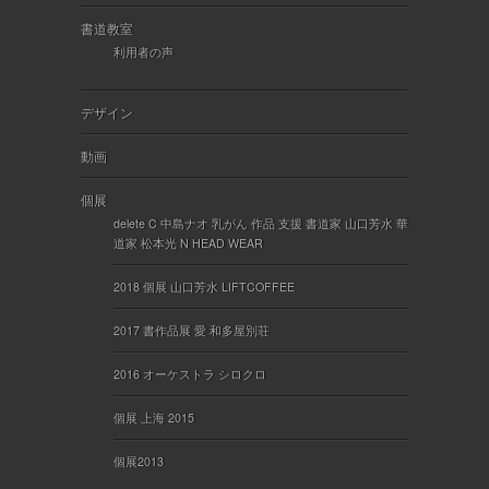
書道教室
利用者の声
デザイン
動画
個展
delete C 中島ナオ 乳がん 作品 支援 書道家 山口芳水 華
道家 松本光 N HEAD WEAR
2018 個展 山口芳水 LIFTCOFFEE
2017 書作品展 愛 和多屋別荘
2016 オーケストラ シロクロ
個展 上海 2015
個展2013