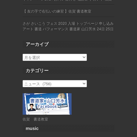
【 友の字で右払いの練習 】佐賀 書道教室
さが さいこう フェス 2020 入場 トップページ 申し込み
アート 書道 パフォーマンス 書道家 山口芳水 24日 25日
アーカイブ
カテゴリー
佐賀 書道教室
music