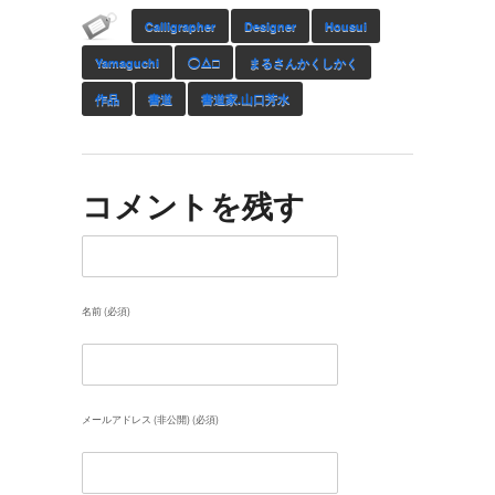
Calligrapher
Designer
Housui
Yamaguchi
◯△□
まるさんかくしかく
作品
書道
書道家.山口芳水
コメントを残す
名前 (必須)
メールアドレス (非公開) (必須)