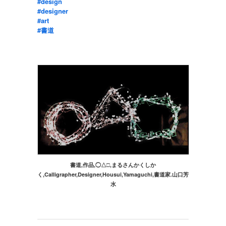
#design
#designer
#art
#書道
書道,作品,◯△□,まるさんかくしか
く,Calligrapher,Designer,Housui,Yamaguchi,書道家.山口芳
水