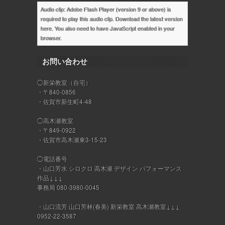
Audio clip: Adobe Flash Player (version 9 or above) is
required to play this audio clip. Download the latest version
here
. You also need to have JavaScript enabled in your
browser.
お問い合わせ
◯新栄教室（自宅）
・〒840-0856
・佐賀市新生町4-48
◯高木瀬教室
・〒849-0922
・佐賀市高木瀬東3-15-23
◯電話番号
・山口芳水 シロクロ 高木瀬 デザイン パフォーマンス
作品↓↓↓
事務局 080-3980-0045
・山口流芳 山口芳林(春美) 新栄教室 高木瀬教室↓↓↓
0952-22-3587