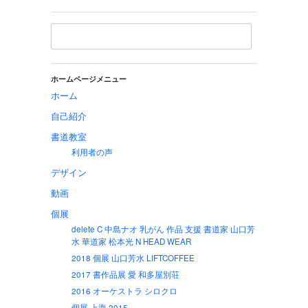
ホームページメニュー
ホーム
自己紹介
書道教室
利用者の声
デザイン
動画
個展
delete C 中島ナオ 乳がん 作品 支援 書道家 山口芳
水 華道家 松本光 N HEAD WEAR
2018 個展 山口芳水 LIFTCOFFEE
2017 書作品展 愛 和多屋別荘
2016 オーケストラ シロクロ
個展 上海 2015