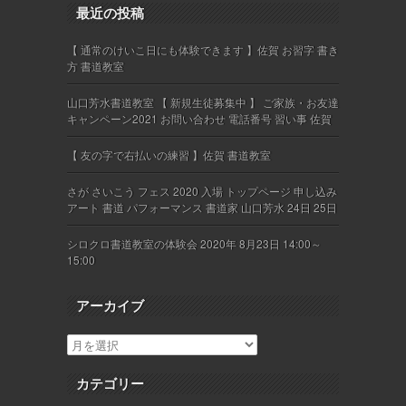
最近の投稿
【 通常のけいこ日にも体験できます 】佐賀 お習字 書き
方 書道教室
山口芳水書道教室 【 新規生徒募集中 】 ご家族・お友達
キャンペーン2021 お問い合わせ 電話番号 習い事 佐賀
【 友の字で右払いの練習 】佐賀 書道教室
さが さいこう フェス 2020 入場 トップページ 申し込み
アート 書道 パフォーマンス 書道家 山口芳水 24日 25日
シロクロ書道教室の体験会 2020年 8月23日 14:00～
15:00
アーカイブ
カテゴリー