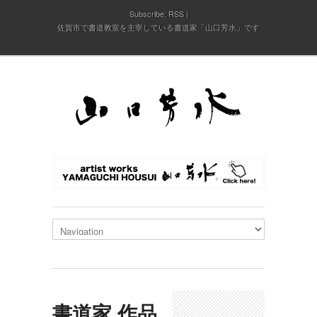
Subscribe:
RSS
佐賀市で書道教室を主宰している書道家「山口芳水」です
書道家,作品