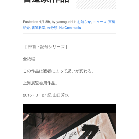
Posted on 4月 8th, by yamaguchi in
お知らせ
,
ニュース
,
実績
紹介
,
書道教室
,
未分類
.
No Comments
［ 部首・記号シリーズ ]
全紙縦
この作品は観者によって思いが変わる。
上海展覧会用作品。
2015・3・27 記 山口芳水