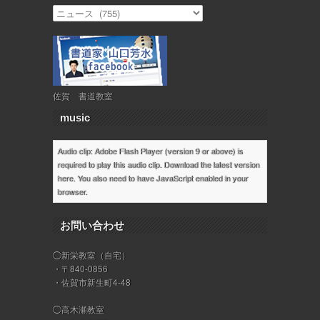
佐賀 書道教室
music
Audio clip: Adobe Flash Player (version 9 or above) is
required to play this audio clip. Download the latest version
here
. You also need to have JavaScript enabled in your
browser.
お問い合わせ
◯新栄教室（自宅）
・〒840-0856
・佐賀市新生町4-48
◯高木瀬教室