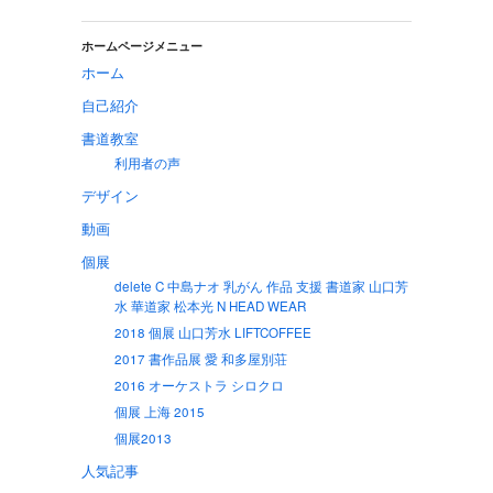
ホームページメニュー
ホーム
自己紹介
書道教室
利用者の声
デザイン
動画
個展
delete C 中島ナオ 乳がん 作品 支援 書道家 山口芳
水 華道家 松本光 N HEAD WEAR
2018 個展 山口芳水 LIFTCOFFEE
2017 書作品展 愛 和多屋別荘
2016 オーケストラ シロクロ
個展 上海 2015
個展2013
人気記事