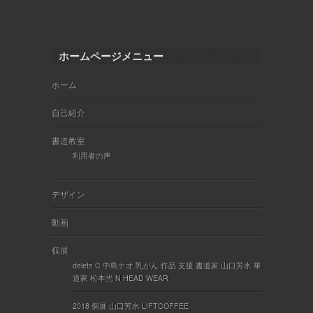
ホームページメニュー
ホーム
自己紹介
書道教室
利用者の声
デザイン
動画
個展
delete C 中島ナオ 乳がん 作品 支援 書道家 山口芳水 華
道家 松本光 N HEAD WEAR
2018 個展 山口芳水 LIFTCOFFEE