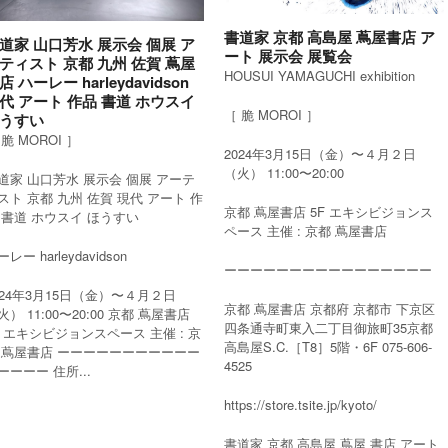
書道家 京都 高島屋 蔦屋書店 ア
道家 山口芳水 展示会 個展 ア
ート 展示会 展覧会
ティスト 京都 九州 佐賀 蔦屋
HOUSUI YAMAGUCHI exhibition
店 ハーレー harleydavidson
代 アート 作品 書道 ホウスイ
［ 脆 MOROI ］
うすい
 脆 MOROI ］
2024年3月15日（金）〜４月２日
（火） 11:00〜20:00
道家 山口芳水 展示会 個展 アーテ
スト 京都 九州 佐賀 現代 アート 作
京都 蔦屋書店 5F エキシビジョンス
 書道 ホウスイ ほうすい
ペース 主催 : 京都 蔦屋書店
レー harleydavidson
ーーーーーーーーーーーーーーーー
024年3月15日（金）〜４月２日
京都 蔦屋書店 京都府 京都市 下京区
火） 11:00〜20:00 京都 蔦屋書店
四条通寺町東入二丁目御旅町35京都
F エキシビジョンスペース 主催 : 京
高島屋S.C.［T8］5階・6F 075-606-
 蔦屋書店 ーーーーーーーーーーー
4525
ーーーー 住所...
https://store.tsite.jp/kyoto/
書道家 京都 高島屋 蔦屋 書店 アート