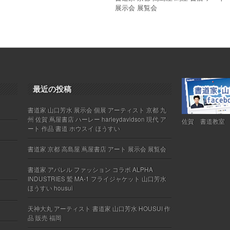
展示会 展覧会
最近の投稿
書道家 山口芳水 展示会 個展 アーティスト 京都 九
州 佐賀 蔦屋書店 ハーレー harleydavidson 現代 ア
佐賀 書道教室
ート 作品 書道 ホウスイ ほうすい
書道家 京都 高島屋 蔦屋書店 アート 展示会 展覧会
書道家 アパレル ファッション コラボ ALPHA
INDUSTRIES 鷲 MA-1 フライジャケット 山口芳水
ほうすい housui
天神大丸 アーティスト 書道家 山口芳水 HOUSUI 作
品 販売 福岡