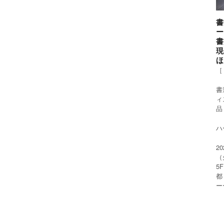
書
ー
書
現
ほ
［
書
ィ
品
ハー
2
（
5
都
ー