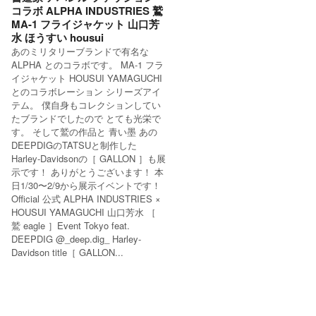
コラボ ALPHA INDUSTRIES 鷲
MA-1 フライジャケット 山口芳
水 ほうすい housui
あのミリタリーブランドで有名な
ALPHA とのコラボです。 MA-1 フラ
イジャケット HOUSUI YAMAGUCHI
とのコラボレーション シリーズアイ
テム。 僕自身もコレクションしてい
たブランドでしたので とても光栄で
す。 そして鷲の作品と 青い墨 あの
DEEPDIGのTATSUと制作した
Harley-Davidsonの［ GALLON ］も展
示です！ ありがとうございます！ 本
日1/30〜2/9から展示イベントです！
Official 公式 ALPHA INDUSTRIES ×
HOUSUI YAMAGUCHI 山口芳水 ［
鷲 eagle ］Event Tokyo feat.
DEEPDIG @_deep.dig_ Harley-
Davidson title［ GALLON...