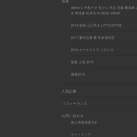
個展
delete C 中島ナオ 乳がん 作品 支援 書道家
水 華道家 松本光 N HEAD WEAR
2018 個展 山口芳水 LIFTCOFFEE
2017 書作品展 愛 和多屋別荘
2016 オーケストラ シロクロ
個展 上海 2015
個展2013
人気記事
パフォーマンス
お問い合わせ
個人情報保護方針
サイトマップ