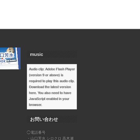
music
Audio clip: Adobe Flash Player
(version 9 or above) is
required to play this audio clip.
Download the latest version
here
. You also need to have
JavaScript enabled in your
browser.
お問い合わせ
◯電話番号
・山口芳水 シロクロ 高木瀬