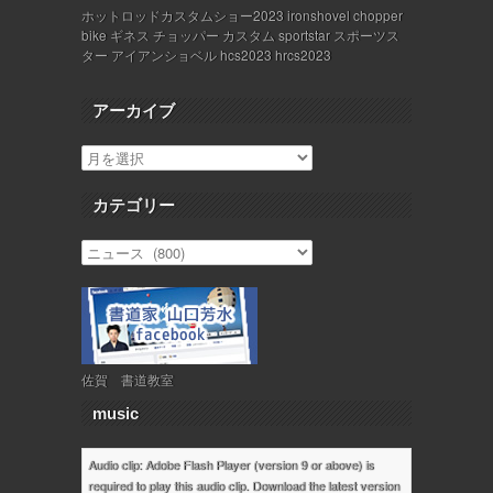
ホットロッドカスタムショー2023 ironshovel chopper
bike ギネス チョッパー カスタム sportstar スポーツス
ター アイアンショベル hcs2023 hrcs2023
アーカイブ
カテゴリー
佐賀 書道教室
music
Audio clip: Adobe Flash Player (version 9 or above) is
required to play this audio clip. Download the latest version