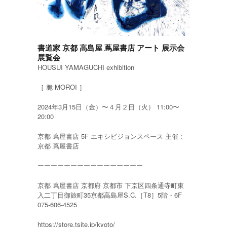
書道家 京都 高島屋 蔦屋書店 アート 展示会
展覧会
HOUSUI YAMAGUCHI exhibition
［ 脆 MOROI ］
2024年3月15日（金）〜４月２日（火） 11:00〜
20:00
京都 蔦屋書店 5F エキシビジョンスペース 主催 :
京都 蔦屋書店
ーーーーーーーーーーーーーーーー
京都 蔦屋書店 京都府 京都市 下京区四条通寺町東
入二丁目御旅町35京都高島屋S.C.［T8］5階・6F
075-606-4525
https://store.tsite.jp/kyoto/