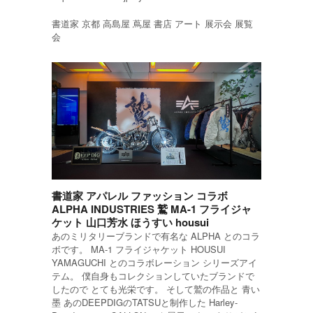
書道家 京都 高島屋 蔦屋 書店 アート 展示会 展覧
会
書道家 アパレル ファッション コラボ
ALPHA INDUSTRIES 鷲 MA-1 フライジャ
ケット 山口芳水 ほうすい housui
あのミリタリーブランドで有名な ALPHA とのコラ
ボです。 MA-1 フライジャケット HOUSUI
YAMAGUCHI とのコラボレーション シリーズアイ
テム。 僕自身もコレクションしていたブランドで
したので とても光栄です。 そして鷲の作品と 青い
墨 あのDEEPDIGのTATSUと制作した Harley-