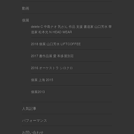
動画
個展
delete C 中島ナオ 乳がん 作品 支援 書道家 山口芳水 華
道家 松本光 N HEAD WEAR
2018 個展 山口芳水 LIFTCOFFEE
2017 書作品展 愛 和多屋別荘
2016 オーケストラ シロクロ
個展 上海 2015
個展2013
人気記事
パフォーマンス
お問い合わせ