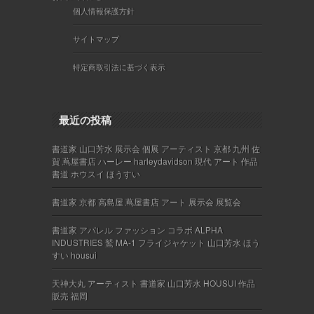
個人情報保護方針
サイトマップ
特定商取引法に基づく表示
最近の投稿
書道家 山口芳水 展示会 個展 アーティスト 京都 九州 佐
賀 蔦屋書店 ハーレー harleydavidson 現代 アート 作品
書道 ホウスイ ほうすい
書道家 京都 高島屋 蔦屋書店 アート 展示会 展覧会
書道家 アパレル ファッション コラボ ALPHA
INDUSTRIES 鷲 MA-1 フライジャケット 山口芳水 ほう
すい housui
天神大丸 アーティスト 書道家 山口芳水 HOUSUI 作品
販売 福岡