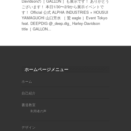
Davidsonの［ GALLON ］も展示です！ ありがとう
ございます！ 本日1/30〜2/9から展示イベントで
す！ Official 公式 ALPHA INDUSTRIES × HOUSUI
YAMAGUCHI 山口芳水 ［ 鷲 eagle ］Event Tokyo
feat. DEEPDIG @_deep.dig_ Harley-Davidson
title［ GALLON...
ホームページメニュー
ホーム
自己紹介
書道教室
利用者の声
デザイン