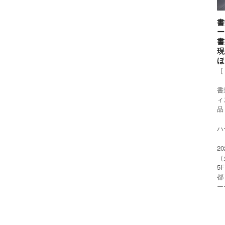
書
ー
書
現
ほ
［
書
ィ
品
ハー
2
（
5
都
ー