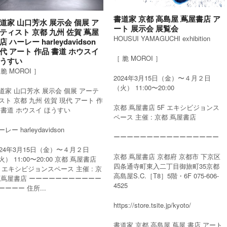
書道家 京都 高島屋 蔦屋書店 ア
道家 山口芳水 展示会 個展 ア
ート 展示会 展覧会
ティスト 京都 九州 佐賀 蔦屋
HOUSUI YAMAGUCHI exhibition
店 ハーレー harleydavidson
代 アート 作品 書道 ホウスイ
［ 脆 MOROI ］
うすい
 脆 MOROI ］
2024年3月15日（金）〜４月２日
（火） 11:00〜20:00
道家 山口芳水 展示会 個展 アーテ
スト 京都 九州 佐賀 現代 アート 作
京都 蔦屋書店 5F エキシビジョンス
 書道 ホウスイ ほうすい
ペース 主催 : 京都 蔦屋書店
レー harleydavidson
ーーーーーーーーーーーーーーーー
024年3月15日（金）〜４月２日
京都 蔦屋書店 京都府 京都市 下京区
火） 11:00〜20:00 京都 蔦屋書店
四条通寺町東入二丁目御旅町35京都
F エキシビジョンスペース 主催 : 京
高島屋S.C.［T8］5階・6F 075-606-
 蔦屋書店 ーーーーーーーーーーー
4525
ーーーー 住所...
https://store.tsite.jp/kyoto/
書道家 京都 高島屋 蔦屋 書店 アート