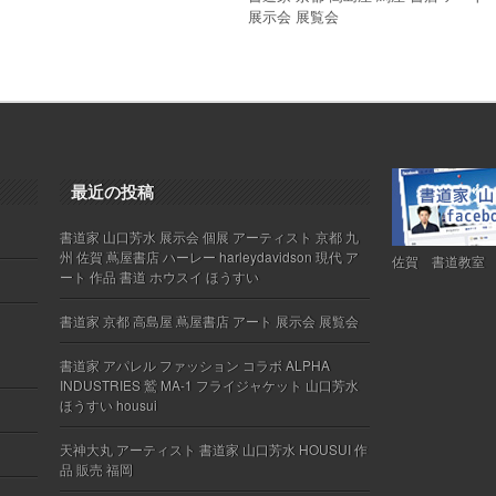
展示会 展覧会
最近の投稿
書道家 山口芳水 展示会 個展 アーティスト 京都 九
州 佐賀 蔦屋書店 ハーレー harleydavidson 現代 ア
佐賀 書道教室
ート 作品 書道 ホウスイ ほうすい
書道家 京都 高島屋 蔦屋書店 アート 展示会 展覧会
書道家 アパレル ファッション コラボ ALPHA
INDUSTRIES 鷲 MA-1 フライジャケット 山口芳水
ほうすい housui
天神大丸 アーティスト 書道家 山口芳水 HOUSUI 作
品 販売 福岡