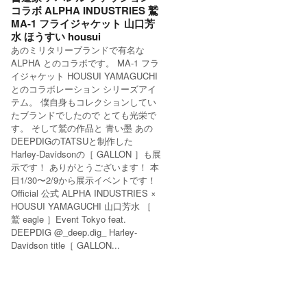
コラボ ALPHA INDUSTRIES 鷲
MA-1 フライジャケット 山口芳
水 ほうすい housui
あのミリタリーブランドで有名な
ALPHA とのコラボです。 MA-1 フラ
イジャケット HOUSUI YAMAGUCHI
とのコラボレーション シリーズアイ
テム。 僕自身もコレクションしてい
たブランドでしたので とても光栄で
す。 そして鷲の作品と 青い墨 あの
DEEPDIGのTATSUと制作した
Harley-Davidsonの［ GALLON ］も展
示です！ ありがとうございます！ 本
日1/30〜2/9から展示イベントです！
Official 公式 ALPHA INDUSTRIES ×
HOUSUI YAMAGUCHI 山口芳水 ［
鷲 eagle ］Event Tokyo feat.
DEEPDIG @_deep.dig_ Harley-
Davidson title［ GALLON...