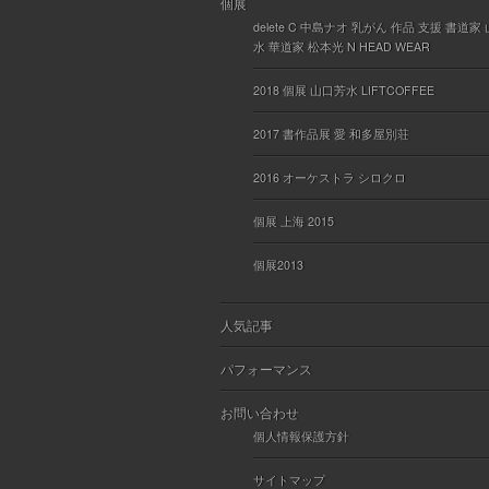
個展
delete C 中島ナオ 乳がん 作品 支援 書道家
水 華道家 松本光 N HEAD WEAR
2018 個展 山口芳水 LIFTCOFFEE
2017 書作品展 愛 和多屋別荘
2016 オーケストラ シロクロ
個展 上海 2015
個展2013
人気記事
パフォーマンス
お問い合わせ
個人情報保護方針
サイトマップ