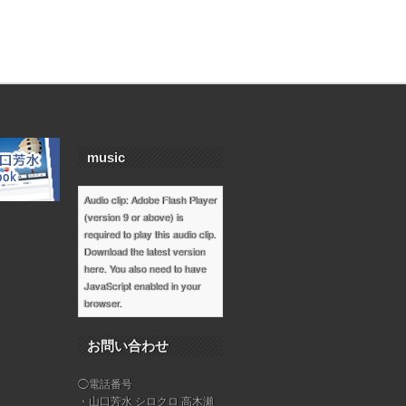
music
Audio clip: Adobe Flash Player
(version 9 or above) is
required to play this audio clip.
Download the latest version
here
. You also need to have
JavaScript enabled in your
browser.
お問い合わせ
◯電話番号
・山口芳水 シロクロ 高木瀬