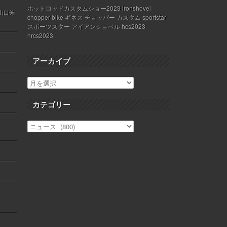
ホットロッドカスタムショー2023 ironshovel
 山口芳
chopper bike ギネス チョッパー カスタム sportstar
スポーツスター アイアンショベル hcs2023
hrcs2023
アーカイブ
カテゴリー