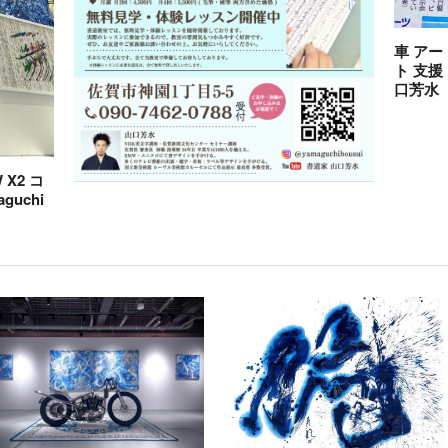
車 アー
ト 支援
口芳水
X2 コ
guchi