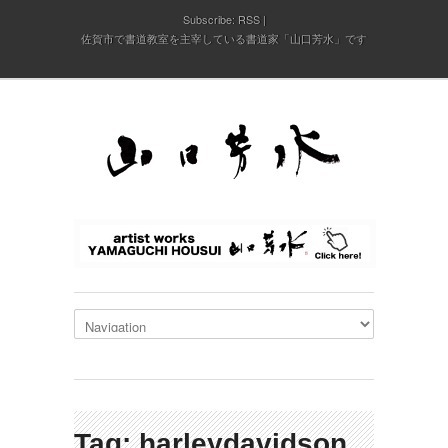
Subscribe:
RSS
佐賀市で書道教室を主宰している書道家「山口芳水」です
Tag: harleydavidson