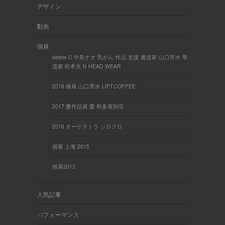
デザイン
動画
個展
delete C 中島ナオ 乳がん 作品 支援 書道家 山口芳水 華
道家 松本光 N HEAD WEAR
2018 個展 山口芳水 LIFTCOFFEE
2017 書作品展 愛 和多屋別荘
2016 オーケストラ シロクロ
個展 上海 2015
個展2013
人気記事
パフォーマンス