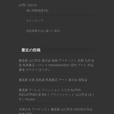
お問い合わせ
個人情報保護方針
サイトマップ
特定商取引法に基づく表示
最近の投稿
書道家 山口芳水 展示会 個展 アーティスト 京都 九州 佐
賀 蔦屋書店 ハーレー harleydavidson 現代 アート 作品
書道 ホウスイ ほうすい
書道家 京都 高島屋 蔦屋書店 アート 展示会 展覧会
書道家 アパレル ファッション コラボ ALPHA
INDUSTRIES 鷲 MA-1 フライジャケット 山口芳水 ほう
すい housui
天神大丸 アーティスト 書道家 山口芳水 HOUSUI 作品
販売 福岡