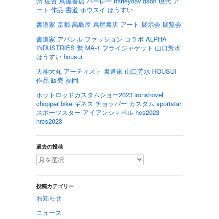
州 佐賀 蔦屋書店 ハーレー harleydavidson 現代 ア
ート 作品 書道 ホウスイ ほうすい
書道家 京都 高島屋 蔦屋書店 アート 展示会 展覧会
書道家 アパレル ファッション コラボ ALPHA
INDUSTRIES 鷲 MA-1 フライジャケット 山口芳水
ほうすい housui
天神大丸 アーティスト 書道家 山口芳水 HOUSUI
作品 販売 福岡
ホットロッドカスタムショー2023 ironshovel
chopper bike ギネス チョッパー カスタム sportstar
スポーツスター アイアンショベル hcs2023
hrcs2023
過去の投稿
投稿カテゴリー
お知らせ
ニュース