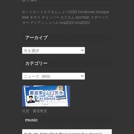
ホットロッドカスタムショー2023 ironshovel chopper
bike ギネス チョッパー カスタム sportstar スポーツス
ター アイアンショベル hcs2023 hrcs2023
アーカイブ
カテゴリー
佐賀 書道教室
music
Audio clip: Adobe Flash Player (version 9 or above) is