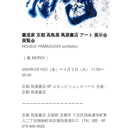
書道家 京都 高島屋 蔦屋書店 アート 展示会
展覧会
HOUSUI YAMAGUCHI exhibition
［ 脆 MOROI ］
2024年3月15日（金）〜４月２日（火） 11:00〜
20:00
京都 蔦屋書店 5F エキシビジョンスペース 主催 :
京都 蔦屋書店
ーーーーーーーーーーーーーーーー
京都 蔦屋書店 京都府 京都市 下京区四条通寺町東
入二丁目御旅町35京都高島屋S.C.［T8］5階・6F
075-606-4525