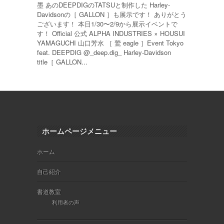
墨 あのDEEPDIGのTATSUと制作した Harley-
Davidsonの［ GALLON ］も展示です！ ありがとう
ございます！ 本日1/30〜2/9から展示イベントで
す！ Official 公式 ALPHA INDUSTRIES × HOUSUI
YAMAGUCHI 山口芳水 ［ 鷲 eagle ］Event Tokyo
feat. DEEPDIG @_deep.dig_ Harley-Davidson
title［ GALLON...
ホームページメニュー
ホーム
自己紹介
書道教室
利用者の声