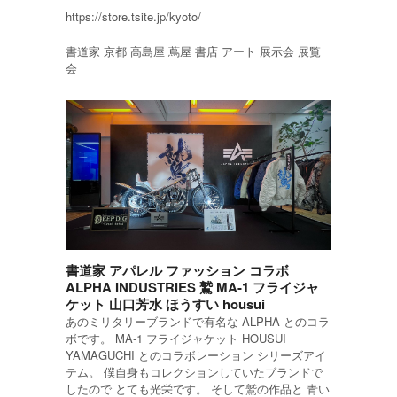
https://store.tsite.jp/kyoto/
書道家 京都 高島屋 蔦屋 書店 アート 展示会 展覧
会
書道家 アパレル ファッション コラボ
ALPHA INDUSTRIES 鷲 MA-1 フライジャ
ケット 山口芳水 ほうすい housui
あのミリタリーブランドで有名な ALPHA とのコラ
ボです。 MA-1 フライジャケット HOUSUI
YAMAGUCHI とのコラボレーション シリーズアイ
テム。 僕自身もコレクションしていたブランドで
したので とても光栄です。 そして鷲の作品と 青い