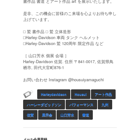
書作品 書道 とアート作品 art を展示いたします。
是非、この機会に皆様のこ来場を心よりお待ち申し
上げています。
⬜︎ 鷲 書作品 ⬜︎ 鷲 立体造形
⬜︎Harley-Davidson 車両 タンク ヘルメット
⬜︎Harley-Davidson 鷲 120周年 限定作品 など
［ 山口芳水 個展 会場 ］
Harley-Davidson 佐賀. 住所 〒841-0017, 佐賀県鳥
栖市, 田代大官町876-1
お問い合わせ Instagram @housuiyamaguchi
Harleydavidson
Housui
アート作品
ハーレーダビッドソン
パフォーマンス
九州
佐賀
展示会
山口芳水
書道
メール会員登録