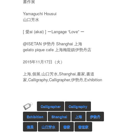
書作展
Yamaguchi Housui
山口芳水
[ 愛ai (akai) ] ーLangage “Love” ー
@ISETAN 伊勢丹 Shanghai 上海
gelato pique cafe 上海梅龍鎮伊勢丹店
2015年11月17日（火）
上海,個展,山口芳水,Shanghai,書家,書道
家,Calligraphy,Calligrapher,伊勢丹,Exhibition
Calligrapher
Calligraphy
Exhibition
Shanghai
上海
伊勢丹
個展
山口芳水
書家
書道家