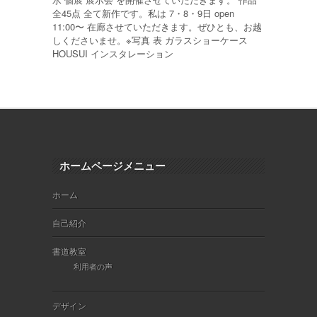
全45点 全て新作です。私は 7・8・9日 open
11:00〜 在廊させていただきます。ぜひとも、お越
しくださいませ。※写真 表 ガラスショーケース
HOUSUI インスタレーション
ホームページメニュー
ホーム
自己紹介
書道教室
利用者の声
デザイン