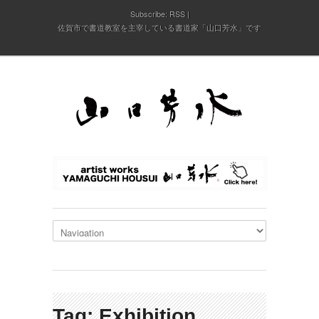
Subscribe:
RSS
佐賀市で書道教室を主宰している書道家「山口芳水」です
Tag: Exhibition