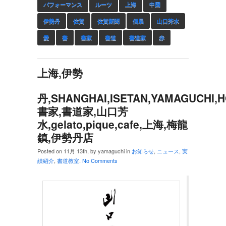
パフォーマンス
ルーツ
上海
中国
伊勢丹
佐賀
佐賀新聞
個展
山口芳水
愛
書
書家
書道
書道家
赤
上海,伊勢
丹,SHANGHAI,ISETAN,YAMAGUCHI,HOUS
書家,書道家,山口芳
水,gelato,pique,cafe,上海,梅龍
鎮,伊勢丹店
Posted on 11月 13th, by yamaguchi in
お知らせ
,
ニュース
,
実
績紹介
,
書道教室
.
No Comments