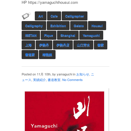
HP https://yamaguchihousui.com
Art
Cafe
Calligrapher
Calligraphy
Exhibition
Gelato
Housui
ISETAN
Pique
Shanghai
Yamaguchi
上海
伊勢丹
伊勢丹店
山口芳水
書家
書道家
梅龍鎮
Posted on 11月 10th, by yamaguchi in
お知らせ
,
ニ
ュース
,
実績紹介
,
書道教室
.
No Comments