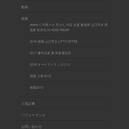
動画
個展
delete C 中島ナオ 乳がん 作品 支援 書道家 山口芳水 華
道家 松本光 N HEAD WEAR
2018 個展 山口芳水 LIFTCOFFEE
2017 書作品展 愛 和多屋別荘
2016 オーケストラ シロクロ
個展 上海 2015
個展2013
人気記事
パフォーマンス
お問い合わせ