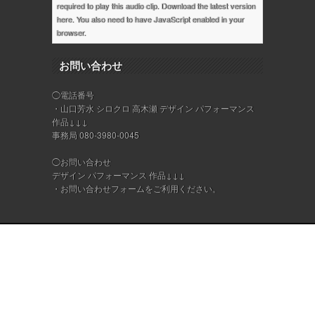
required to play this audio clip. Download the latest version
here
. You also need to have JavaScript enabled in your
browser.
お問い合わせ
◯電話番号
・山口芳水 シロクロ 高木瀬 デザイン パフォーマンス
作品↓↓↓
事務局 080-3980-0045
◯お問い合わせ
デザイン パフォーマンス 作品↓↓↓
・
お問い合わせフォーム
をご利用ください。