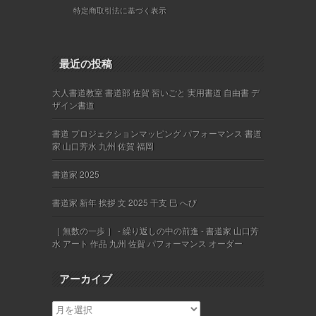
特定商取引法に基づく表示
最近の投稿
大人書道教室 書道部 佐賀 習いごと 実用書道 自由書 デ
ザイン書道
書道 プロジェクションマッピング パフォーマンス 書道
家 山口芳水 九州 佐賀 福岡
書道家 2025
書道家 新年 挨拶 文 2025 干支 巳 へび
［ 無数の一歩 ］ - 繰り返しの中の前進 - 書道家 山口芳
水 アート 作品 九州 佐賀 パフォーマンス オーダー
アーカイブ