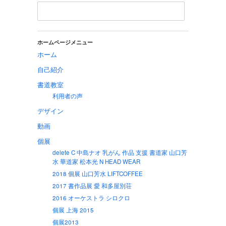
ホームページメニュー
ホーム
自己紹介
書道教室
利用者の声
デザイン
動画
個展
delete C 中島ナオ 乳がん 作品 支援 書道家 山口芳
水 華道家 松本光 N HEAD WEAR
2018 個展 山口芳水 LIFTCOFFEE
2017 書作品展 愛 和多屋別荘
2016 オーケストラ シロクロ
個展 上海 2015
個展2013