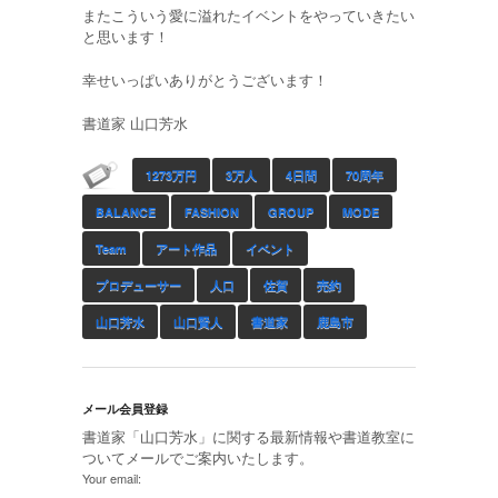
またこういう愛に溢れたイベントをやっていきたい
と思います！
幸せいっぱいありがとうございます！
書道家 山口芳水
1273万円
3万人
4日間
70周年
BALANCE
FASHION
GROUP
MODE
Team
アート作品
イベント
プロデューサー
人口
佐賀
売約
山口芳水
山口賢人
書道家
鹿島市
メール会員登録
書道家「山口芳水」に関する最新情報や書道教室に
ついてメールでご案内いたします。
Your email: