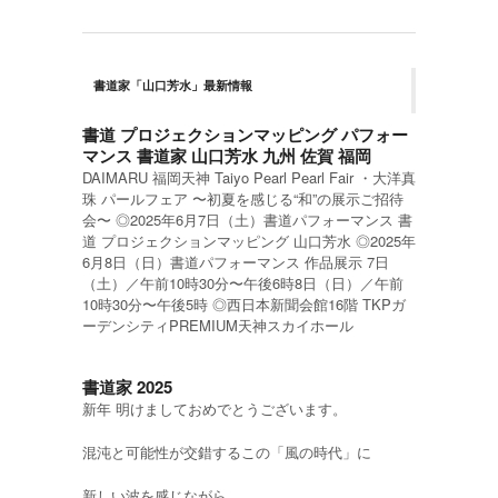
書道家「山口芳水」最新情報
書道 プロジェクションマッピング パフォー
マンス 書道家 山口芳水 九州 佐賀 福岡
DAIMARU 福岡天神 Taiyo Pearl Pearl Fair ・大洋真
珠 パールフェア 〜初夏を感じる“和”の展示ご招待
会〜 ◎2025年6月7日（土）書道パフォーマンス 書
道 プロジェクションマッピング 山口芳水 ◎2025年
6月8日（日）書道パフォーマンス 作品展示 7日
（土）／午前10時30分〜午後6時8日（日）／午前
10時30分〜午後5時 ◎西日本新聞会館16階 TKPガ
ーデンシティPREMIUM天神スカイホール
書道家 2025
新年 明けましておめでとうございます。
混沌と可能性が交錯するこの「風の時代」に
新しい波を感じながら