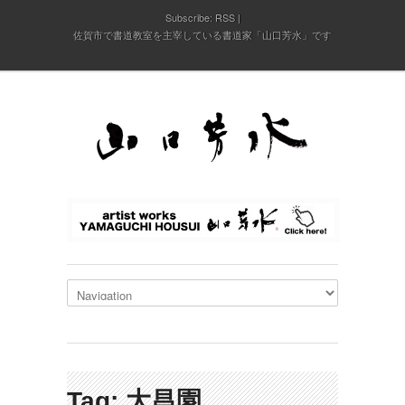
Subscribe:
RSS
佐賀市で書道教室を主宰している書道家「山口芳水」です
Tag: 大昌園