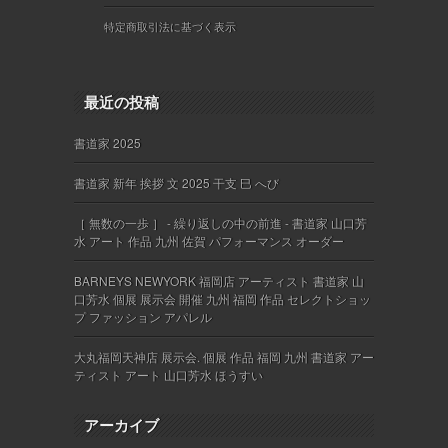
特定商取引法に基づく表示
最近の投稿
書道家 2025
書道家 新年 挨拶 文 2025 干支 巳 へび
［ 無数の一歩 ］ - 繰り返しの中の前進 - 書道家 山口芳
水 アート 作品 九州 佐賀 パフォーマンス オーダー
BARNEYS NEWYORK 福岡店 アーティスト 書道家 山
口芳水 個展 展示会 開催 九州 福岡 作品 セレクトショッ
プ ファッション アパレル
大丸福岡天神店 展示会. 個展 作品 福岡 九州 書道家 アー
ティスト アート 山口芳水 ほうすい
アーカイブ