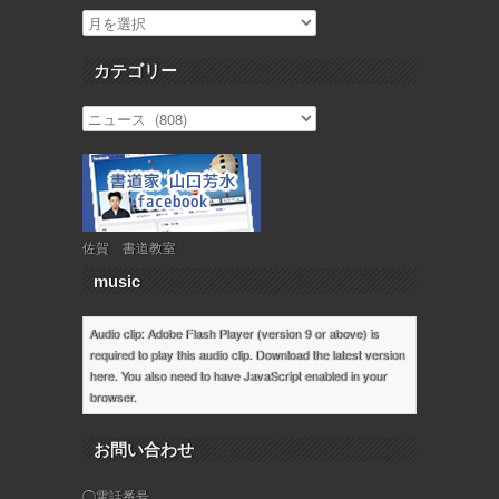
カテゴリー
佐賀 書道教室
music
Audio clip: Adobe Flash Player (version 9 or above) is
required to play this audio clip. Download the latest version
here
. You also need to have JavaScript enabled in your
browser.
お問い合わせ
◯電話番号