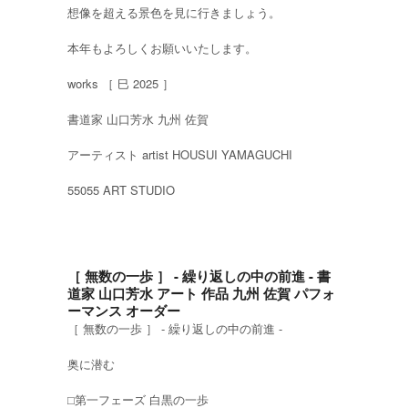
想像を超える景色を見に行きましょう。
本年もよろしくお願いいたします。
works ［ 巳 2025 ］
書道家 山口芳水 九州 佐賀
アーティスト artist HOUSUI YAMAGUCHI
55055 ART STUDIO
［ 無数の一歩 ］ - 繰り返しの中の前進 - 書
道家 山口芳水 アート 作品 九州 佐賀 パフォ
ーマンス オーダー
［ 無数の一歩 ］ - 繰り返しの中の前進 -
奥に潜む
⬜︎第一フェーズ 白黒の一歩