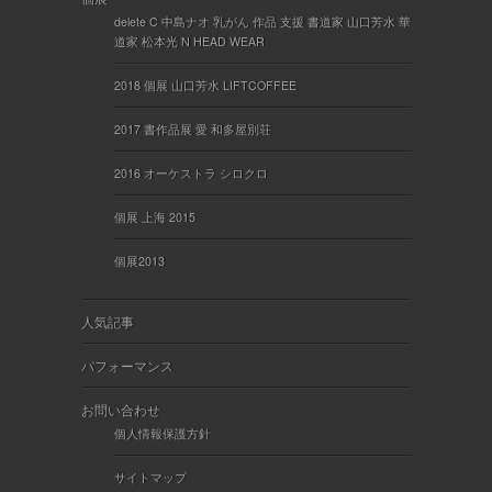
delete C 中島ナオ 乳がん 作品 支援 書道家 山口芳水 華
道家 松本光 N HEAD WEAR
2018 個展 山口芳水 LIFTCOFFEE
2017 書作品展 愛 和多屋別荘
2016 オーケストラ シロクロ
個展 上海 2015
個展2013
人気記事
パフォーマンス
お問い合わせ
個人情報保護方針
サイトマップ