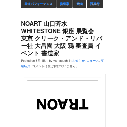
書道パフォーマンス
書道家
焼肉
西英行
NOART 山口芳水
WHITESTONE 銀座 展覧会
東京 クリーク・アンド・リバ
ー社 大昌園 大阪 鴉 審査員 イ
ベント 書道家
Posted on 6月 15th, by yamaguchi in
お知らせ
,
ニュース
,
実
績紹介
.
コメントは受け付けていません。