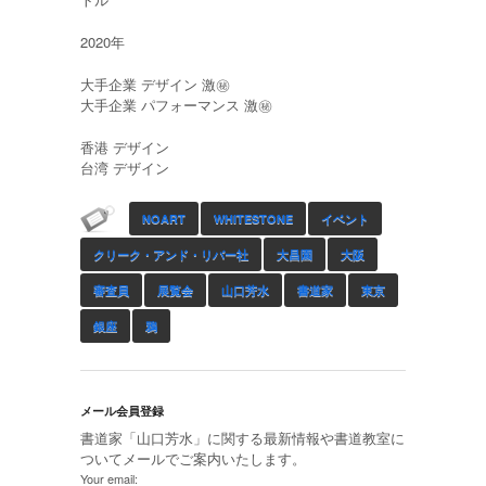
2020年
大手企業 デザイン 激㊙︎
大手企業 パフォーマンス 激㊙︎
香港 デザイン
台湾 デザイン
NOART
WHITESTONE
イベント
クリーク・アンド・リバー社
大昌園
大阪
審査員
展覧会
山口芳水
書道家
東京
銀座
鴉
メール会員登録
書道家「山口芳水」に関する最新情報や書道教室に
ついてメールでご案内いたします。
Your email: