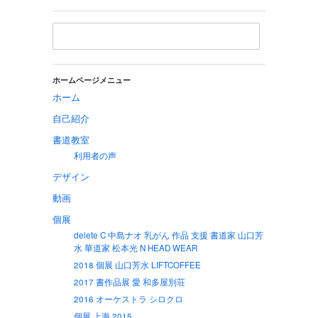
ホームページメニュー
ホーム
自己紹介
書道教室
利用者の声
デザイン
動画
個展
delete C 中島ナオ 乳がん 作品 支援 書道家 山口芳
水 華道家 松本光 N HEAD WEAR
2018 個展 山口芳水 LIFTCOFFEE
2017 書作品展 愛 和多屋別荘
2016 オーケストラ シロクロ
個展 上海 2015