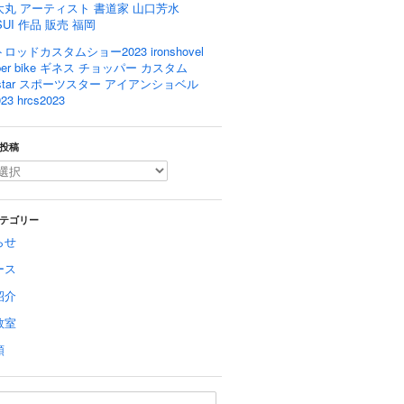
大丸 アーティスト 書道家 山口芳水
SUI 作品 販売 福岡
ロッドカスタムショー2023 ironshovel
pper bike ギネス チョッパー カスタム
rtstar スポーツスター アイアンショベル
23 hrcs2023
投稿
テゴリー
らせ
ース
紹介
教室
類