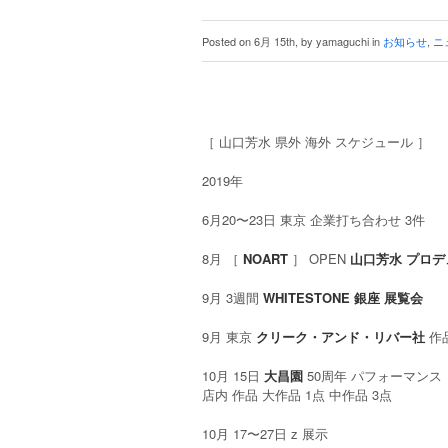
Posted on 6月 15th, by yamaguchi in
お知らせ
,
ニ
［ 山口芳水 県外 海外 スケジュール ］
2019年
6月20〜23日 東京 企業打ち合わせ 3件
8月 ［
NOART
］ OPEN
山口芳水 プロデ
9月 3週間
WHITESTONE 銀座 展覧会
9月 東京
クリーク・アンド・リバー社
作
10月 15日
大昌園
50周年 パフォーマンス
店内 作品 大作品 1点 中作品 3点
10月 17〜27日 z 展示