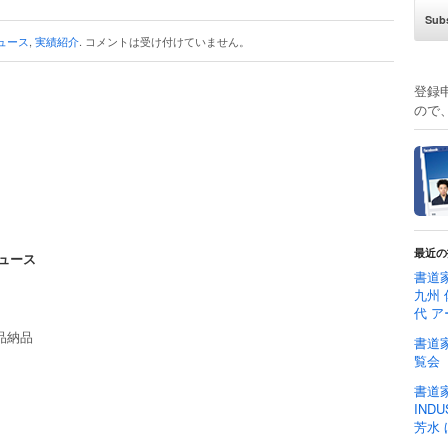
ュース
,
実績紹介
.
コメントは受け付けていません。
登録
ので
最近の
ュース
書道家
九州 
代 ア
品納品
書道家
覧会
書道家
IND
芳水 