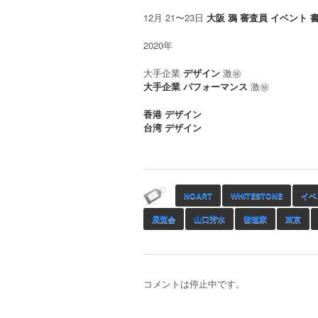
12月 21〜23日
大阪
鴉 審査員 イベント 
2020年
大手企業
デザイン
激㊙︎
大手企業
パフォーマンス
激㊙︎
香港 デザイン
台湾 デザイン
NOART
WHITESTONE
イベ
展覧会
山口芳水
書道家
東京
コメントは停止中です。