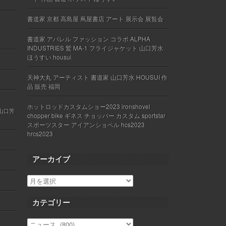
書道家 京都 高島屋 蔦屋書店 アート 展示会 展覧会
書道家 アパレル ファッション コラボ ALPHA
INDUSTRIES 鷲 MA-1 フライジャケット 山口芳水
ほうすい housui
天神大丸 アーティスト 書道家 山口芳水 HOUSUI 作
品 販売 福岡
ホットロッドカスタムショー2023 ironshovel
 山口芳
chopper bike ギネス チョッパー カスタム sportstar
スポーツスター アイアンショベル hcs2023
hrcs2023
アーカイブ
カテゴリー