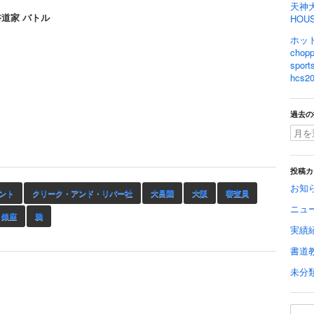
天神
書道家 バトル
HOU
ホット
cho
spo
hcs20
過去の
投稿カ
お知
ント
クリーク・アンド・リバー社
大昌園
大阪
審査員
ニュ
銀座
鴉
実績
書道
未分