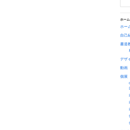
ホーム
ホー
自己
書道
デザ
動画
個展