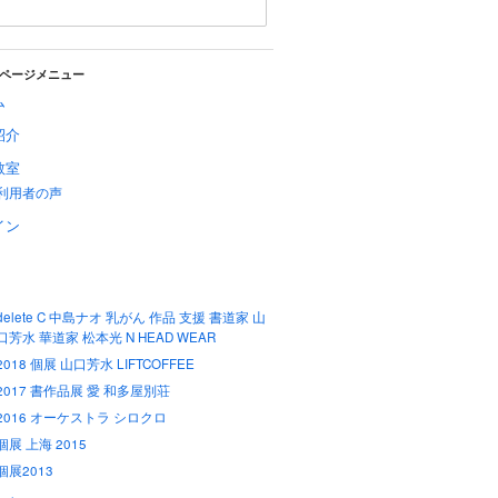
ページメニュー
ム
紹介
教室
利用者の声
イン
delete C 中島ナオ 乳がん 作品 支援 書道家 山
口芳水 華道家 松本光 N HEAD WEAR
2018 個展 山口芳水 LIFTCOFFEE
2017 書作品展 愛 和多屋別荘
2016 オーケストラ シロクロ
個展 上海 2015
個展2013