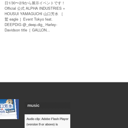
日1/30〜2/9から展示イベントです！
Official 公式 ALPHA INDUSTRIES ×
HOUSUI YAMAGUCHI 山口芳水 ［
鷲 eagle ］Event Tokyo feat.
DEEPDIG @_deep.dig_ Harley-
Davidson title［ GALLON...
music
Audio clip: Adobe Flash Player
(version 9 or above) is