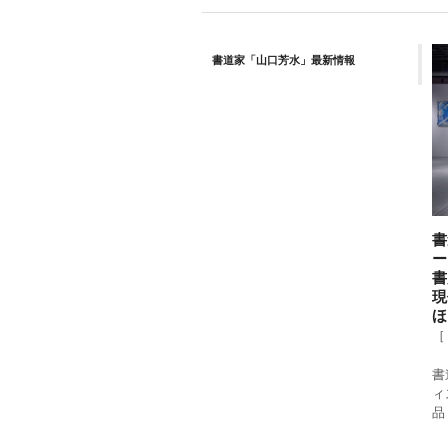
書道家「山口芳水」最新情報
書
ー
書
現
ほ
［
書
ィ
品