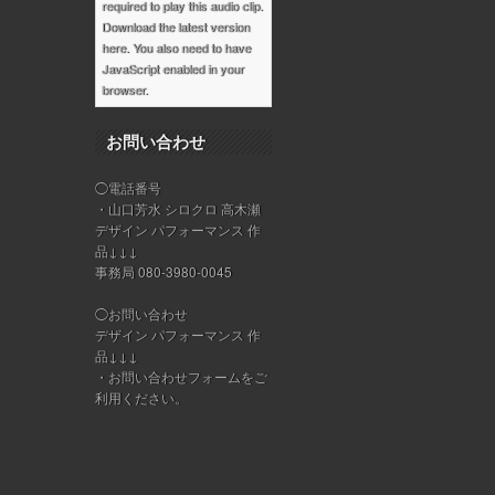
required to play this audio clip.
Download the latest version
here
. You also need to have
JavaScript enabled in your
browser.
お問い合わせ
◯電話番号
・山口芳水 シロクロ 高木瀬
デザイン パフォーマンス 作
品↓↓↓
事務局 080-3980-0045
◯お問い合わせ
デザイン パフォーマンス 作
品↓↓↓
・
お問い合わせフォーム
をご
利用ください。