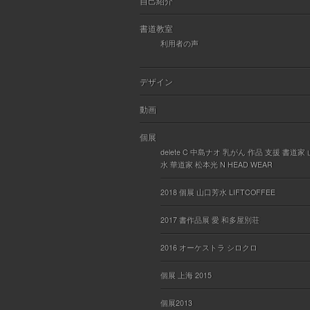
自己紹介
書道教室
利用者の声
デザイン
動画
個展
delete C 中島ナオ 乳がん 作品 支援 書道家
水 華道家 松本光 N HEAD WEAR
2018 個展 山口芳水 LIFTCOFFEE
2017 書作品展 愛 和多屋別荘
2016 オーケストラ シロクロ
個展 上海 2015
個展2013