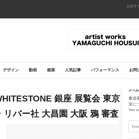
佐賀市
デザイン
動画
個展
人気記事
パフォーマンス
お問
メール
HITESTONE 銀座 展覧会 東京
書道
室に
Your em
リバー社 大昌園 大阪 鴉 審査