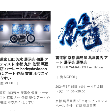
書道家 京都 高島屋 蔦屋書店 ア
道家 山口芳水 展示会 個展 ア
ート 展示会 展覧会
ティスト 京都 九州 佐賀 蔦屋
HOUSUI YAMAGUCHI exhibition
店 ハーレー harleydavidson
代 アート 作品 書道 ホウスイ
［ 脆 MOROI ］
うすい
 脆 MOROI ］
2024年3月15日（金）〜４月２日
（火） 11:00〜20:00
道家 山口芳水 展示会 個展 アーテ
スト 京都 九州 佐賀 現代 アート 作
京都 蔦屋書店 5F エキシビジョンス
 書道 ホウスイ ほうすい
ペース 主催 : 京都 蔦屋書店