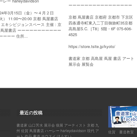
レー harleydavidson
ーーーーーーーーーーーーーーーー
024年3月15日（金）〜４月２日
京都 蔦屋書店 京都府 京都市 下京区
火） 11:00〜20:00 京都 蔦屋書店
四条通寺町東入二丁目御旅町35京都
F エキシビジョンスペース 主催 : 京
高島屋S.C.［T8］5階・6F 075-606-
 蔦屋書店 ーーーーーーーーーーー
4525
ーーーー 住所...
https://store.tsite.jp/kyoto/
書道家 京都 高島屋 蔦屋 書店 アート
展示会 展覧会
最近の投稿
書道家 山口芳水 展示会 個展 アーティスト 京都 九
州 佐賀 蔦屋書店 ハーレー harleydavidson 現代 ア
佐賀 書道教室
ート 作品 書道 ホウスイ ほうすい