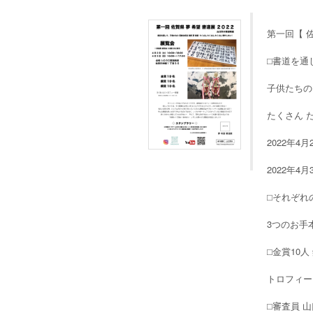
第一回【 佐
⬜︎書道を通
子供たちの
たくさん 
2022年4月
2022年4月
⬜︎それぞ
3つのお手
⬜︎金賞10人
トロフィー
⬜︎審査員 