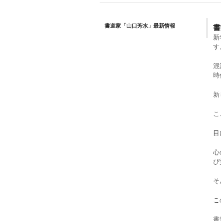
書
書道家「山口芳水」最新情報
新
す
混
時
新
こ
目
心
び
そ
こ
書