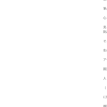
筆
心
見
刻
そ
生
ア
固
人
［
に
挑