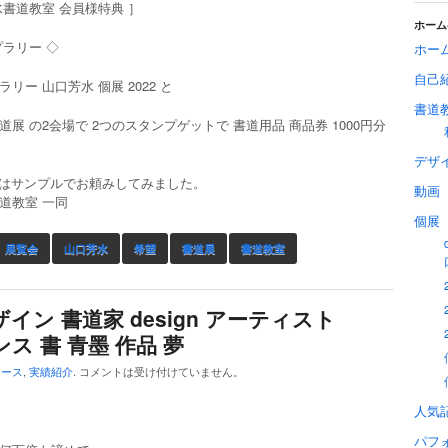
水書道教室 会員様特典 ］
ホーム
プラリー ◇
ホー
自己
リー 山口芳水 個展 2022 と
書道
道展 の2会場で 2つのスタンプゲットで 書道用品 商品券 1000円分
デザ
真はサンプルでお頼みしてみました。
動画
道教室 一同
個展
展覧会
山口芳水
希望
書道展
書道教室
t デザイン 書道家 design アーティスト
ンス 書 青墨 作品 夢
ュース
,
実績紹介
.
コメントは受け付けていません。
人気
パフ