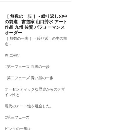
［ 無数の一歩 ］ - 繰り返しの中
の前進 - 書道家 山口芳水 アート
作品 九州 佐賀 パフォーマンス
オーダー
［ 無数の一歩 ］ - 繰り返しの中の前
進 -
奥に潜む
⬜︎第一フェーズ 白黒の一歩
⬜︎第二フェーズ 青い墨の一歩
オーセンティックな歴史からのデザ
イン性と
現代のアート性を融合した。
⬜︎第三フェーズ
ピンクの一歩は