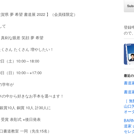
賀県 夢 希望 書道展 2022 】（会員様限定）
して
登録
ので
 真剣な眼差 笑顔 夢 希望
たくさん たくさん 増やしたい！
2日（土）10:00～18:00
3日（日）10:00～※17:00
最近の
書道家
れの学年が
書道家
本の中から好きなお手本を選べます！
［ 無
山口芳
 銀賞10人 銅賞 10人 計30人に
オー
 受賞 表彰式 ※後日発表
BAR
道家 
山口書道教室 一同（先生15名）
セレ