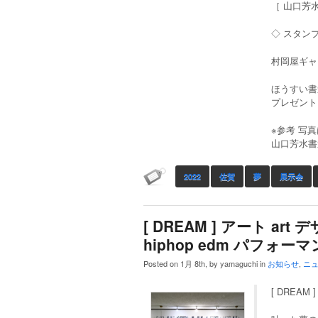
［ 山口芳
◇ スタン
村岡屋ギャラ
ほうすい書
プレゼント
※参考 写
山口芳水書
2022
佐賀
夢
展示会
[ DREAM ] アート ar
hiphop edm パフォーマ
Posted on 1月 8th, by yamaguchi in
お知らせ
,
ニ
[ DREAM ]