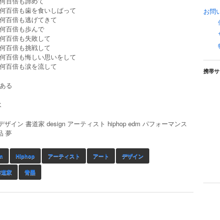
何百倍も諦めて
何百倍も歯を食いしばって
お問
何百倍も逃げてきて
何百倍も歩んで
何百倍も失敗して
何百倍も挑戦して
何百倍も悔しい思いをして
何百倍も涙を流して
携帯サ
ある
水
 デザイン 書道家 design アーティスト hiphop edm パフォーマンス
品 夢
m
Hiphop
アーティスト
アート
デザイン
書道家
青墨