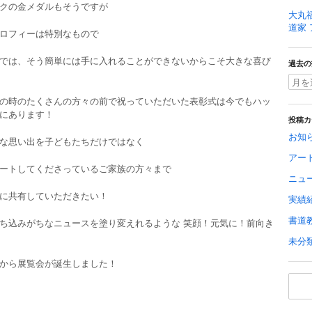
クの金メダルもそうですが
大丸福
道家
ロフィーは特別なもので
では、そう簡単には手に入れることができないからこそ大きな喜び
過去の
の時のたくさんの方々の前で祝っていただいた表彰式は今でもハッ
にあります！
投稿カ
お知
な思い出を子どもたちだけではなく
アー
ートしてくださっているご家族の方々まで
ニュ
に共有していただきたい！
実績
書道
ち込みがちなニュースを塗り変えれるような 笑顔！元気に！前向き
未分
から展覧会が誕生しました！