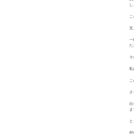
し
こ
支
一
た
そ
私
こ
さ
出
ま
と
想