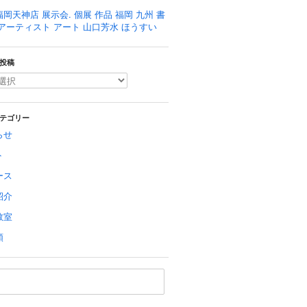
岡天神店 展示会. 個展 作品 福岡 九州 書
 アーティスト アート 山口芳水 ほうすい
投稿
テゴリー
らせ
ト
ース
紹介
教室
類