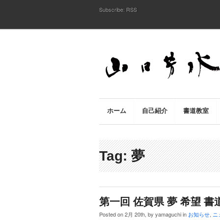
Subscribe:
RSS
ホーム
自己紹介
書道教室
Tag: 夢
第一回 佐賀県 夢 希望 書
Posted on 2月 20th, by yamaguchi in
お知らせ
,
ニ