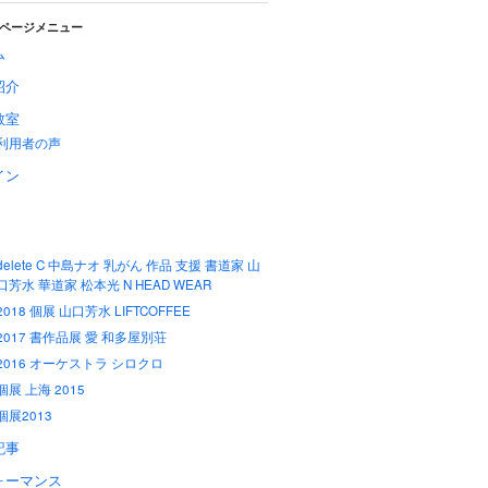
ページメニュー
ム
紹介
教室
利用者の声
イン
delete C 中島ナオ 乳がん 作品 支援 書道家 山
口芳水 華道家 松本光 N HEAD WEAR
2018 個展 山口芳水 LIFTCOFFEE
2017 書作品展 愛 和多屋別荘
2016 オーケストラ シロクロ
個展 上海 2015
個展2013
記事
ォーマンス