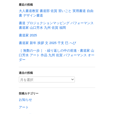
最近の投稿
大人書道教室 書道部 佐賀 習いごと 実用書道 自由
書 デザイン書道
書道 プロジェクションマッピング パフォーマンス
書道家 山口芳水 九州 佐賀 福岡
書道家 2025
書道家 新年 挨拶 文 2025 干支 巳 へび
［ 無数の一歩 ］ - 繰り返しの中の前進 - 書道家 山
口芳水 アート 作品 九州 佐賀 パフォーマンス オー
ダー
過去の投稿
投稿カテゴリー
お知らせ
アート