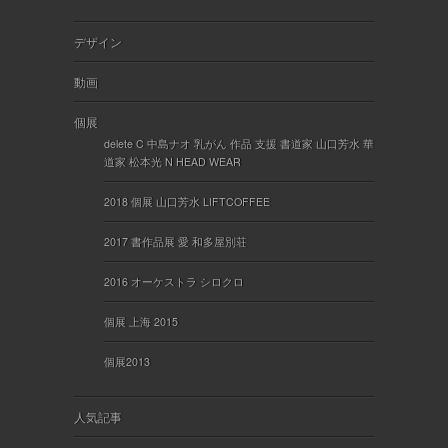
デザイン
動画
個展
delete C 中島ナオ 乳がん 作品 支援 書道家 山口芳水 華
道家 松本光 N HEAD WEAR
2018 個展 山口芳水 LIFTCOFFEE
2017 書作品展 愛 和多屋別荘
2016 オーケストラ シロクロ
個展 上海 2015
個展2013
人気記事