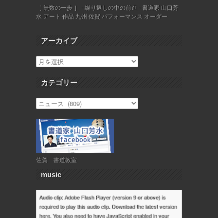
［ 無数の一歩 ］ - 繰り返しの中の前進 - 書道家 山口芳
水 アート 作品 九州 佐賀 パフォーマンス オーダー
アーカイブ
カテゴリー
佐賀 書道教室
music
Audio clip: Adobe Flash Player (version 9 or above) is
required to play this audio clip. Download the latest version
here
. You also need to have JavaScript enabled in your