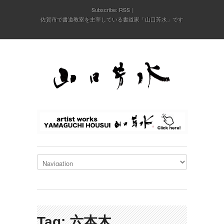
Subscribe:
RSS
佐賀市で書道教室を主宰している書道家「山口芳水」です
Tag: 六本木