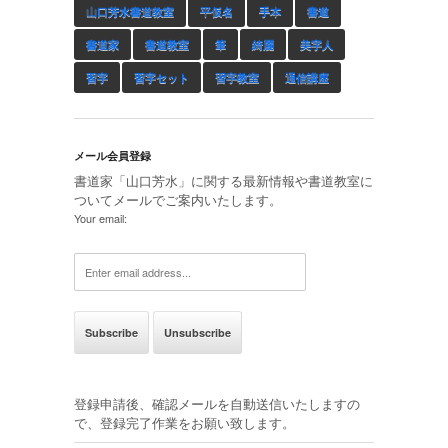
山口芳水書道教室
平仮名
手本
書道
書道家
書道教室
筆
綺麗
美字人
習字
習字セット
習字教室
通信講座
メール会員登録
書道家「山口芳水」に関する最新情報や書道教室に
ついてメールでご案内いたします。
Your email:
登録申請後、確認メールを自動送信いたしますの
で、登録完了作業をお願い致します。