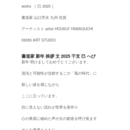
works ［ 巳 2025 ］
書道家 山口芳水 九州 佐賀
アーティスト artist HOUSUI YAMAGUCHI
55055 ART STUDIO
書道家 新年 挨拶 文 2025 干支 巳 へび
新年 明けましておめでとうございます。
混沌と可能性が交錯するこの「風の時代」に
新しい波を感じながら
ここに立っています。
目に見えない流れが世界を形作り
心の奥底に秘めた声が次の創造を呼び覚ます
そんな予感とともに