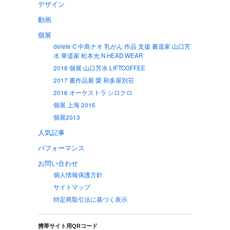
デザイン
動画
個展
delete C 中島ナオ 乳がん 作品 支援 書道家 山口芳
水 華道家 松本光 N HEAD WEAR
2018 個展 山口芳水 LIFTCOFFEE
2017 書作品展 愛 和多屋別荘
2016 オーケストラ シロクロ
個展 上海 2015
個展2013
人気記事
パフォーマンス
お問い合わせ
個人情報保護方針
サイトマップ
特定商取引法に基づく表示
携帯サイト用QRコード