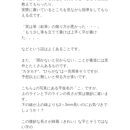
教えてもらったり、
実際に書いているところを見ながら指導をしてもら
える点です。
「実は筆（鉛筆）の握り方が悪かった・・・」
「もう少し筆を立てて書けば上手く字が書け
た。。。」
などという話はよくあることです。
また、「聞かないと分からない」ことが書道には意
外とたくさんあるものです。
“カタカナ”、“ひらがな”は一見簡単そうですが、
予想以上に難しいと仰る方が多いです。
こちら↓の写真にある平仮名の「こ」ですが、
上のラインと下のラインの長さが実は微妙に違いま
す。
下の線が上の線よりも2～3mm長いのにお気づきで
しょうか！？
この微妙な長さが綺麗（きれい）な字とそうではな
い字の