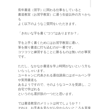
長年書道（習字）に関わる仕事をしていると
書道教室（お習字教室）に通う生徒以外の方々から
も
よく以下のようなご質問をいただきます。
「きれいな字を書く“コツ”はありますか？」
字を上手く書くためにはお習字教室に通い、
筆を握り書道に打ち込むのが一番です。
コツコツと練習することに勝るものは無いのが事実
です。
ただし、なかなか書道を学ぶ時間がないという方も
いらっしゃいます。
ユーキャンに代表される通信講座にはボールペン字
や実用書道も
あるようですので、そのようなコースを受講し、ご
自宅で学ばれる
というのも選択肢の一つだと思います。
では書道教室のメリットは何でしょうか？！
それは、お手本を見ながら分からないところを直接