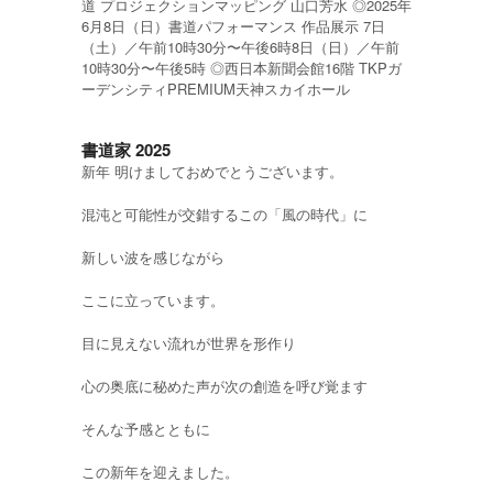
道 プロジェクションマッピング 山口芳水 ◎2025年
6月8日（日）書道パフォーマンス 作品展示 7日
（土）／午前10時30分〜午後6時8日（日）／午前
10時30分〜午後5時 ◎西日本新聞会館16階 TKPガ
ーデンシティPREMIUM天神スカイホール
書道家 2025
新年 明けましておめでとうございます。
混沌と可能性が交錯するこの「風の時代」に
新しい波を感じながら
ここに立っています。
目に見えない流れが世界を形作り
心の奥底に秘めた声が次の創造を呼び覚ます
そんな予感とともに
この新年を迎えました。