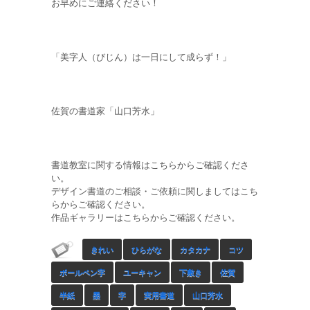
お早めにご連絡ください！
「美字人（びじん）は一日にして成らず！」
佐賀の書道家「山口芳水」
書道教室に関する情報はこちらからご確認くださ
い。
デザイン書道のご相談・ご依頼に関しましてはこち
らからご確認ください。
作品ギャラリーはこちらからご確認ください。
きれい
ひらがな
カタカナ
コツ
ボールペン字
ユーキャン
下敷き
佐賀
半紙
墨
字
実用書道
山口芳水