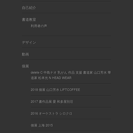
自己紹介
書道教室
利用者の声
デザイン
動画
個展
delete C 中島ナオ 乳がん 作品 支援 書道家 山口芳水 華
道家 松本光 N HEAD WEAR
2018 個展 山口芳水 LIFTCOFFEE
2017 書作品展 愛 和多屋別荘
2016 オーケストラ シロクロ
個展 上海 2015