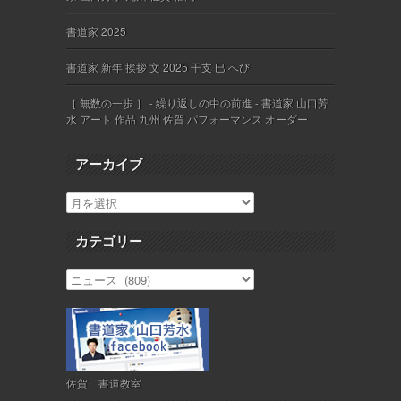
書道家 2025
書道家 新年 挨拶 文 2025 干支 巳 へび
［ 無数の一歩 ］ - 繰り返しの中の前進 - 書道家 山口芳
水 アート 作品 九州 佐賀 パフォーマンス オーダー
アーカイブ
カテゴリー
佐賀 書道教室