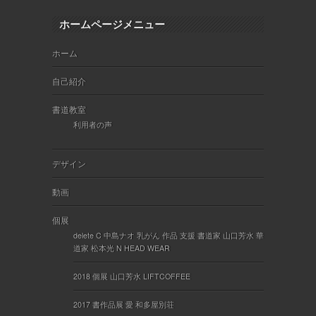
ホームページメニュー
ホーム
自己紹介
書道教室
利用者の声
デザイン
動画
個展
delete C 中島ナオ 乳がん 作品 支援 書道家 山口芳水 華
道家 松本光 N HEAD WEAR
2018 個展 山口芳水 LIFTCOFFEE
2017 書作品展 愛 和多屋別荘