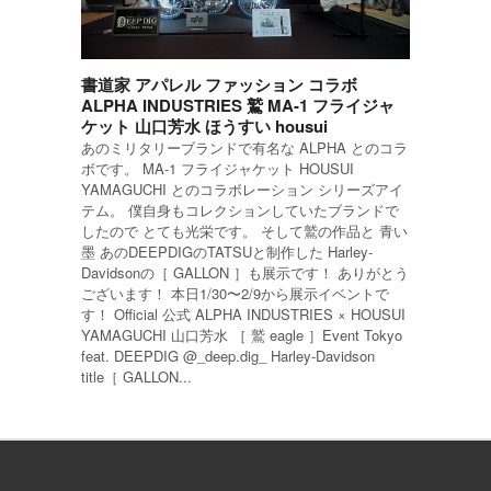
書道家 アパレル ファッション コラボ
ALPHA INDUSTRIES 鷲 MA-1 フライジャ
ケット 山口芳水 ほうすい housui
あのミリタリーブランドで有名な ALPHA とのコラ
ボです。 MA-1 フライジャケット HOUSUI
YAMAGUCHI とのコラボレーション シリーズアイ
テム。 僕自身もコレクションしていたブランドで
したので とても光栄です。 そして鷲の作品と 青い
墨 あのDEEPDIGのTATSUと制作した Harley-
Davidsonの［ GALLON ］も展示です！ ありがとう
ございます！ 本日1/30〜2/9から展示イベントで
す！ Official 公式 ALPHA INDUSTRIES × HOUSUI
YAMAGUCHI 山口芳水 ［ 鷲 eagle ］Event Tokyo
feat. DEEPDIG @_deep.dig_ Harley-Davidson
title［ GALLON...