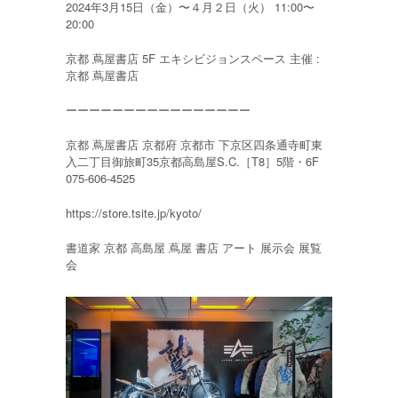
2024年3月15日（金）〜４月２日（火） 11:00〜
20:00
京都 蔦屋書店 5F エキシビジョンスペース 主催 :
京都 蔦屋書店
ーーーーーーーーーーーーーーーー
京都 蔦屋書店 京都府 京都市 下京区四条通寺町東
入二丁目御旅町35京都高島屋S.C.［T8］5階・6F
075-606-4525
https://store.tsite.jp/kyoto/
書道家 京都 高島屋 蔦屋 書店 アート 展示会 展覧
会