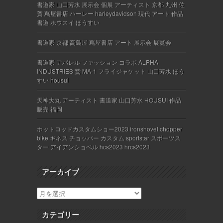
書道家 山口芳水 展示会 個展 アーティスト 京都 九州 佐
賀 蔦屋書店 ハーレー harleydavidson 現代 アート 作品
書道 ホウスイ ほうすい
書道家 京都 高島屋 蔦屋書店 アート 展示会 展覧会
書道家 アパレル ファッション コラボ ALPHA
INDUSTRIES 鷲 MA-1 フライジャケット 山口芳水 ほう
すい housui
天神大丸 アーティスト 書道家 山口芳水 HOUSUI 作品
販売 福岡
ホットロッドカスタムショー2023 ironshovel chopper
bike ギネス チョッパー カスタム sportstar スポーツス
ター アイアンショベル hcs2023 hrcs2023
アーカイブ
カテゴリー