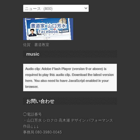
佐賀 書道教室
music
Audio clip: Adobe Flash Player (version 9 or above) is
required to play this audio clip. Download the latest version
here
. You also need to have JavaScript enabled in your
browser.
お問い合わせ
◯電話番号
・山口芳水 シロクロ 高木瀬 デザイン パフォーマンス
作品↓↓↓
事務局 080-3980-0045