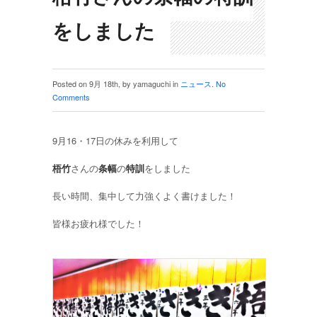
をしました
Posted on 9月 18th, by yamaguchi in
ニュース
.
No
Comments
9月16・17日の休みを利用して
梧竹
さんの
条幅
の
特訓
をしました
長い時間、集中して力強くよく書けました！
皆様お疲れ様でした！