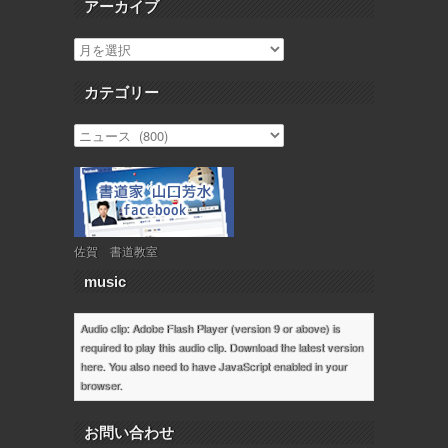
アーカイブ
カテゴリー
佐賀 書道教室
music
Audio clip: Adobe Flash Player (version 9 or above) is
required to play this audio clip. Download the latest version
here
. You also need to have JavaScript enabled in your
browser.
お問い合わせ