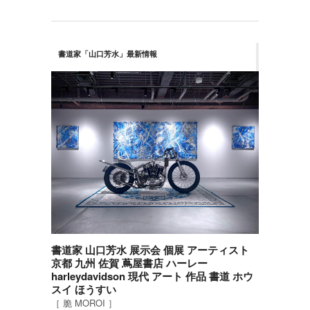
書道家「山口芳水」最新情報
書道家 山口芳水 展示会 個展 アーティスト
京都 九州 佐賀 蔦屋書店 ハーレー
harleydavidson 現代 アート 作品 書道 ホウ
スイ ほうすい
［ 脆 MOROI ］