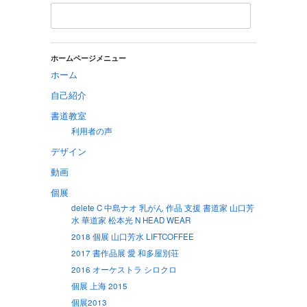
ホームページメニュー
ホーム
自己紹介
書道教室
利用者の声
デザイン
動画
個展
delete C 中島ナオ 乳がん 作品 支援 書道家 山口芳
水 華道家 松本光 N HEAD WEAR
2018 個展 山口芳水 LIFTCOFFEE
2017 書作品展 愛 和多屋別荘
2016 オーケストラ シロクロ
個展 上海 2015
個展2013