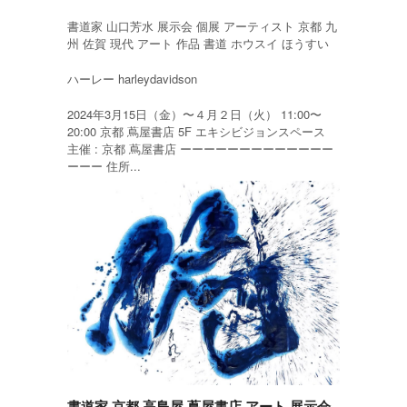
書道家 山口芳水 展示会 個展 アーティスト 京都 九
州 佐賀 現代 アート 作品 書道 ホウスイ ほうすい
ハーレー harleydavidson
2024年3月15日（金）〜４月２日（火） 11:00〜
20:00 京都 蔦屋書店 5F エキシビジョンスペース
主催 : 京都 蔦屋書店 ーーーーーーーーーーーーー
ーーー 住所...
書道家 京都 高島屋 蔦屋書店 アート 展示会