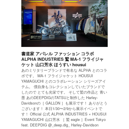
書道家 アパレル ファッション コラボ
ALPHA INDUSTRIES 鷲 MA-1 フライジャ
ケット 山口芳水 ほうすい housui
あのミリタリーブランドで有名な ALPHA とのコラ
ボです。 MA-1 フライジャケット HOUSUI
YAMAGUCHI とのコラボレーション シリーズアイ
テム。 僕自身もコレクションしていたブランドで
したので とても光栄です。 そして鷲の作品と 青い
墨 あのDEEPDIGのTATSUと制作した Harley-
Davidsonの［ GALLON ］も展示です！ ありがとう
ございます！ 本日1/30〜2/9から展示イベントで
す！ Official 公式 ALPHA INDUSTRIES × HOUSUI
YAMAGUCHI 山口芳水 ［ 鷲 eagle ］Event Tokyo
feat. DEEPDIG @_deep.dig_ Harley-Davidson