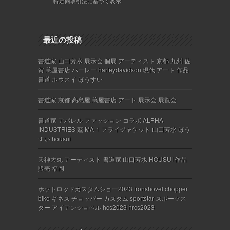
特定商取引法に基づく表示
最近の投稿
書道家 山口芳水 展示会 個展 アーティスト 京都 九州 佐
賀 蔦屋書店 ハーレー harleydavidson 現代 アート 作品
書道 ホウスイ ほうすい
書道家 京都 高島屋 蔦屋書店 アート 展示会 展覧会
書道家 アパレル ファッション コラボ ALPHA
INDUSTRIES 鷲 MA-1 フライジャケット 山口芳水 ほう
すい housui
天神大丸 アーティスト 書道家 山口芳水 HOUSUI 作品
販売 福岡
ホットロッドカスタムショー2023 ironshovel chopper
bike ギネス チョッパー カスタム sportstar スポーツス
ター アイアンショベル hcs2023 hrcs2023