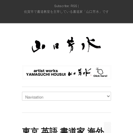
Subscribe:
RSS
佐賀市で書道教室を主宰している書道家「山口芳水」です
東京 英語 書道家 海外