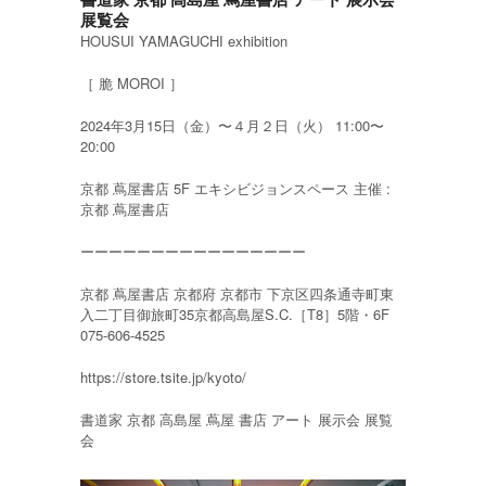
展覧会
HOUSUI YAMAGUCHI exhibition
［ 脆 MOROI ］
2024年3月15日（金）〜４月２日（火） 11:00〜
20:00
京都 蔦屋書店 5F エキシビジョンスペース 主催 :
京都 蔦屋書店
ーーーーーーーーーーーーーーーー
京都 蔦屋書店 京都府 京都市 下京区四条通寺町東
入二丁目御旅町35京都高島屋S.C.［T8］5階・6F
075-606-4525
https://store.tsite.jp/kyoto/
書道家 京都 高島屋 蔦屋 書店 アート 展示会 展覧
会