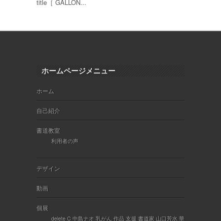
title［ GALLON...
ホームページメニュー
ホーム
自己紹介
書道教室
利用者の声
デザイン
動画
個展
delete C 中島ナオ 乳がん 作品 支援 書道家 山口芳水 華