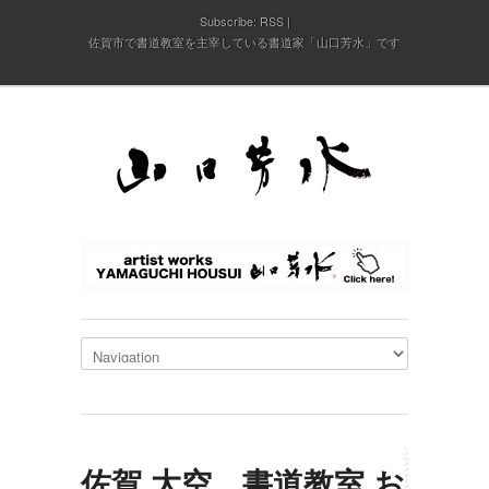
Subscribe:
RSS
佐賀市で書道教室を主宰している書道家「山口芳水」です
佐賀 大空 書道教室 お