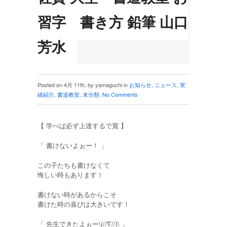
習字 書き方 鉛筆 山口
芳水
Posted on 4月 11th, by yamaguchi in
お知らせ
,
ニュース
,
実
績紹介
,
書道教室
,
未分類
.
No Comments
【 学べば必ず上達するで賞 】
「 書けないよぉー！ 」
この子たちも書けなくて
悔しい時もあります！
書けない時があるからこそ
書けた時の喜びは大きいです！
「 先生できたよぉー\(//∇//)\ 」