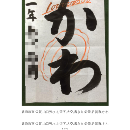
書道教室,佐賀,山口芳水,お習字,大空,書き方,鉛筆,佐賀市,かわ
書道教室,佐賀,山口芳水,お習字,大空,書き方,鉛筆,佐賀市,えん
ぴつ