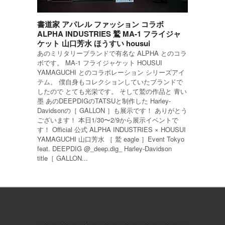
書道家 アパレル ファッション コラボ
ALPHA INDUSTRIES 鷲 MA-1 フライジャ
ケット 山口芳水 ほうすい housui
あのミリタリーブランドで有名な ALPHA とのコラ
ボです。 MA-1 フライジャケット HOUSUI
YAMAGUCHI とのコラボレーション シリーズアイ
テム。 僕自身もコレクションしていたブランドで
したので とても光栄です。 そして鷲の作品と 青い
墨 あのDEEPDIGのTATSUと制作した Harley-
Davidsonの［ GALLON ］も展示です！ ありがとう
ございます！ 本日1/30〜2/9から展示イベントで
す！ Official 公式 ALPHA INDUSTRIES × HOUSUI
YAMAGUCHI 山口芳水 ［ 鷲 eagle ］Event Tokyo
feat. DEEPDIG @_deep.dig_ Harley-Davidson
title［ GALLON...