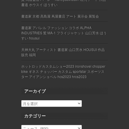
書道 ホウスイ ほうすい
書道家 京都 高島屋 蔦屋書店 アート 展示会 展覧会
書道家 アパレル ファッション コラボ ALPHA
INDUSTRIES 鷲 MA-1 フライジャケット 山口芳水 ほう
すい housui
天神大丸 アーティスト 書道家 山口芳水 HOUSUI 作品
販売 福岡
ホットロッドカスタムショー2023 ironshovel chopper
bike ギネス チョッパー カスタム sportstar スポーツス
ター アイアンショベル hcs2023 hrcs2023
アーカイブ
カテゴリー