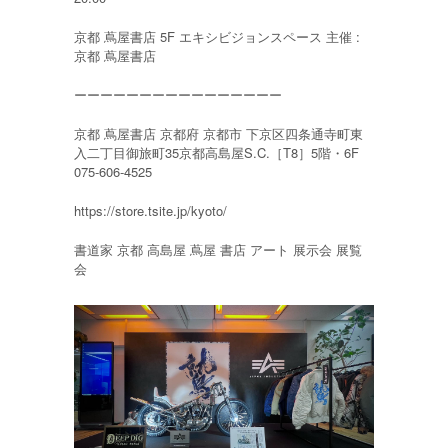
京都 蔦屋書店 5F エキシビジョンスペース 主催 :
京都 蔦屋書店
ーーーーーーーーーーーーーーーー
京都 蔦屋書店 京都府 京都市 下京区四条通寺町東
入二丁目御旅町35京都高島屋S.C.［T8］5階・6F
075-606-4525
https://store.tsite.jp/kyoto/
書道家 京都 高島屋 蔦屋 書店 アート 展示会 展覧
会