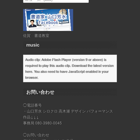
佐賀 書道教室
music
Audio clip: Adobe Flash Player (version 9 or above) is
required to play this audio clip. Download the latest version
here
. You also need to have JavaScript enabled in your
browser.
お問い合わせ
◯電話番号
・山口芳水 シロクロ 高木瀬 デザイン パフォーマンス
作品↓↓↓
事務局 080-3980-0045
◯お問い合わせ