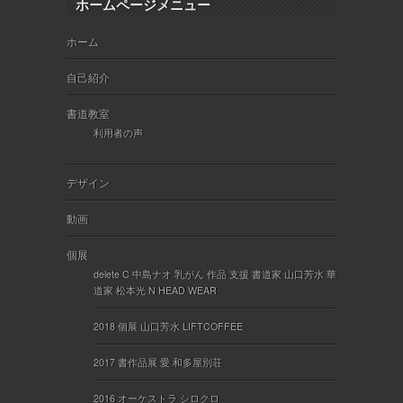
ホームページメニュー
ホーム
自己紹介
書道教室
利用者の声
デザイン
動画
個展
delete C 中島ナオ 乳がん 作品 支援 書道家 山口芳水 華
道家 松本光 N HEAD WEAR
2018 個展 山口芳水 LIFTCOFFEE
2017 書作品展 愛 和多屋別荘
2016 オーケストラ シロクロ