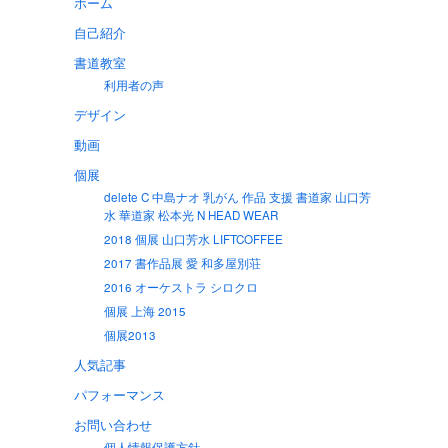
ホーム
自己紹介
書道教室
利用者の声
デザイン
動画
個展
delete C 中島ナオ 乳がん 作品 支援 書道家 山口芳
水 華道家 松本光 N HEAD WEAR
2018 個展 山口芳水 LIFTCOFFEE
2017 書作品展 愛 和多屋別荘
2016 オーケストラ シロクロ
個展 上海 2015
個展2013
人気記事
パフォーマンス
お問い合わせ
個人情報保護方針