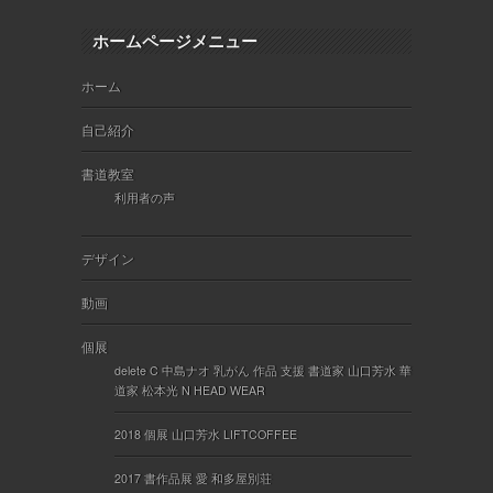
ホームページメニュー
ホーム
自己紹介
書道教室
利用者の声
デザイン
動画
個展
delete C 中島ナオ 乳がん 作品 支援 書道家 山口芳水 華
道家 松本光 N HEAD WEAR
2018 個展 山口芳水 LIFTCOFFEE
2017 書作品展 愛 和多屋別荘