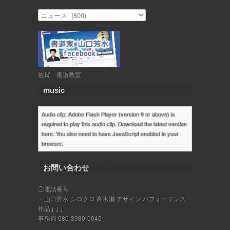
佐賀 書道教室
music
Audio clip: Adobe Flash Player (version 9 or above) is
required to play this audio clip. Download the latest version
here
. You also need to have JavaScript enabled in your
browser.
お問い合わせ
◯電話番号
・山口芳水 シロクロ 高木瀬 デザイン パフォーマンス
作品↓↓↓
事務局 080-3980-0045