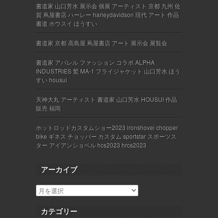
書道家 山口芳水 展示会 個展 アーティスト 京都 九州 佐
賀 蔦屋書店 ハーレー harleydavidson 現代 アート 作品
書道 ホウスイ ほうすい
書道家 京都 高島屋 蔦屋書店 アート 展示会 展覧会
書道家 アパレル ファッション コラボ ALPHA
INDUSTRIES 鷲 MA-1 フライジャケット 山口芳水 ほう
すい housui
天神大丸 アーティスト 書道家 山口芳水 HOUSUI 作品
販売 福岡
ホットロッドカスタムショー2023 ironshovel chopper
bike ギネス チョッパー カスタム sportstar スポーツス
ター アイアンショベル hcs2023 hrcs2023
アーカイブ
カテゴリー