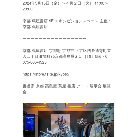
2024年3月15日（金）〜４月２日（火） 11:00〜
20:00
京都 蔦屋書店 5F エキシビジョンスペース 主催 :
京都 蔦屋書店
ーーーーーーーーーーーーーーーー
京都 蔦屋書店 京都府 京都市 下京区四条通寺町東
入二丁目御旅町35京都高島屋S.C.［T8］5階・6F
075-606-4525
https://store.tsite.jp/kyoto/
書道家 京都 高島屋 蔦屋 書店 アート 展示会 展覧
会