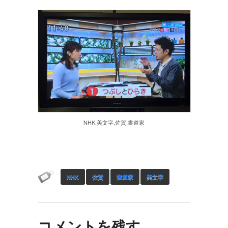
NHK,美文字,佐賀,書道家
NHK
佐賀
書道家
美文字
コメントを残す