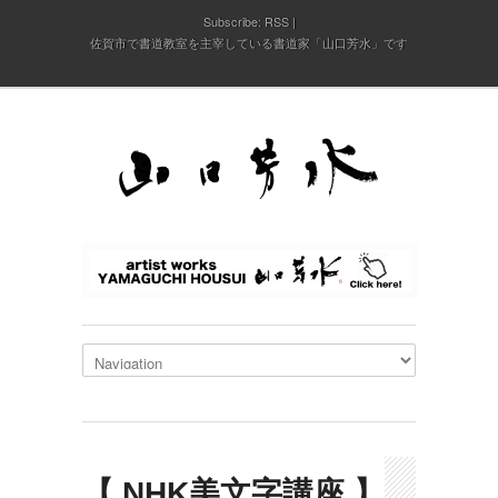
Subscribe:
RSS
佐賀市で書道教室を主宰している書道家「山口芳水」です
【 NHK美文字講座 】