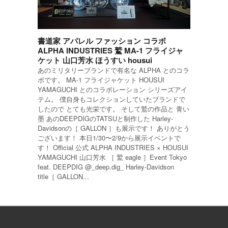
書道家 アパレル ファッション コラボ
ALPHA INDUSTRIES 鷲 MA-1 フライジャ
ケット 山口芳水 ほうすい housui
あのミリタリーブランドで有名な ALPHA とのコラ
ボです。 MA-1 フライジャケット HOUSUI
YAMAGUCHI とのコラボレーション シリーズアイ
テム。 僕自身もコレクションしていたブランドで
したので とても光栄です。 そして鷲の作品と 青い
墨 あのDEEPDIGのTATSUと制作した Harley-
Davidsonの［ GALLON ］も展示です！ ありがとう
ございます！ 本日1/30〜2/9から展示イベントで
す！ Official 公式 ALPHA INDUSTRIES × HOUSUI
YAMAGUCHI 山口芳水 ［ 鷲 eagle ］Event Tokyo
feat. DEEPDIG @_deep.dig_ Harley-Davidson
title［ GALLON...