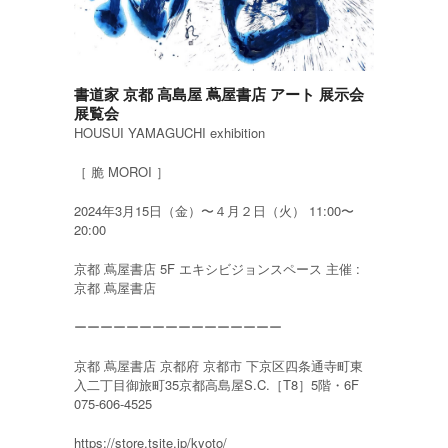
書道家 京都 高島屋 蔦屋書店 アート 展示会
展覧会
HOUSUI YAMAGUCHI exhibition
［ 脆 MOROI ］
2024年3月15日（金）〜４月２日（火） 11:00〜
20:00
京都 蔦屋書店 5F エキシビジョンスペース 主催 :
京都 蔦屋書店
ーーーーーーーーーーーーーーーー
京都 蔦屋書店 京都府 京都市 下京区四条通寺町東
入二丁目御旅町35京都高島屋S.C.［T8］5階・6F
075-606-4525
https://store.tsite.jp/kyoto/