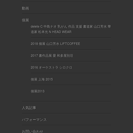
動画
個展
delete C 中島ナオ 乳がん 作品 支援 書道家 山口芳水 華
道家 松本光 N HEAD WEAR
2018 個展 山口芳水 LIFTCOFFEE
2017 書作品展 愛 和多屋別荘
2016 オーケストラ シロクロ
個展 上海 2015
個展2013
人気記事
パフォーマンス
お問い合わせ