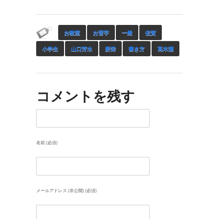
お教室
お習字
一般
佐賀
小学生
山口芳水
新栄
書き方
高木瀬
コメントを残す
名前 (必須)
メールアドレス (非公開) (必須)