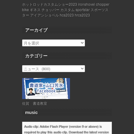
ホットロッドカスタムショー2023 ironshovel chopper
bike ギネス チョッパー カスタム sportstar スポーツス
ター アイアンショベル hcs2023 hrcs2023
アーカイブ
カテゴリー
佐賀 書道教室
music
Audio clip: Adobe Flash Player (version 9 or above) is
required to play this audio clip. Download the latest version