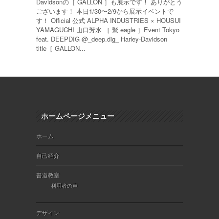
Davidsonの［ GALLON ］も展示です！ ありがとう
ございます！ 本日1/30〜2/9から展示イベントで
す！ Official 公式 ALPHA INDUSTRIES × HOUSUI
YAMAGUCHI 山口芳水 ［ 鷲 eagle ］Event Tokyo
feat. DEEPDIG @_deep.dig_ Harley-Davidson
title［ GALLON...
ホームページメニュー
ホーム
自己紹介
書道教室
利用者の声
デザイン