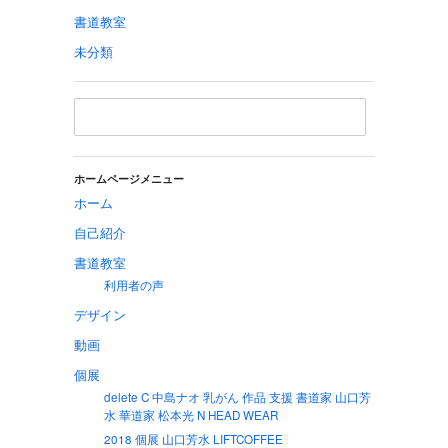
書道教室
未分類
ホームページメニュー
ホーム
自己紹介
書道教室
利用者の声
デザイン
動画
個展
delete C 中島ナオ 乳がん 作品 支援 書道家 山口芳
水 華道家 松本光 N HEAD WEAR
2018 個展 山口芳水 LIFTCOFFEE