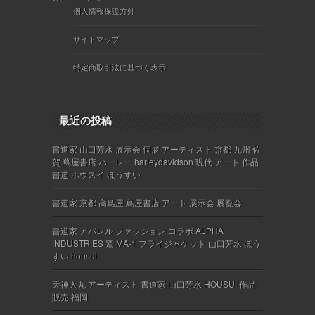
個人情報保護方針
サイトマップ
特定商取引法に基づく表示
最近の投稿
書道家 山口芳水 展示会 個展 アーティスト 京都 九州 佐
賀 蔦屋書店 ハーレー harleydavidson 現代 アート 作品
書道 ホウスイ ほうすい
書道家 京都 高島屋 蔦屋書店 アート 展示会 展覧会
書道家 アパレル ファッション コラボ ALPHA
INDUSTRIES 鷲 MA-1 フライジャケット 山口芳水 ほう
すい housui
天神大丸 アーティスト 書道家 山口芳水 HOUSUI 作品
販売 福岡