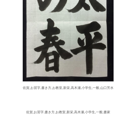
佐賀,お習字,書き方,お教室,新栄,高木瀬,小学生,一般,山口芳水
佐賀,お習字,書き方,お教室,新栄,高木瀬,小学生,一般,書家