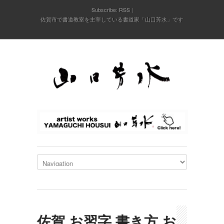
Subscribe:
RSS
佐賀市で書道教室を主宰している書道家「山口芳水」です
佐賀,お習字,書き方,お