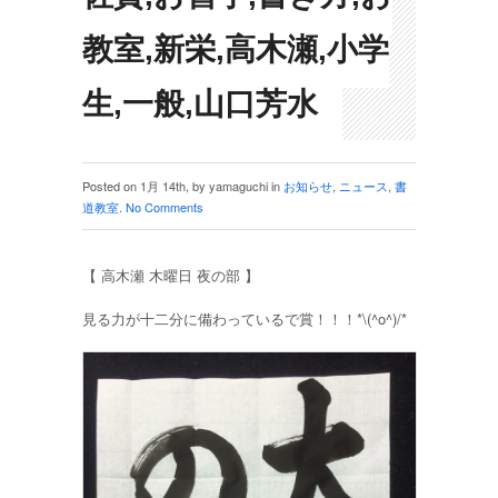
教室,新栄,高木瀬,小学
生,一般,山口芳水
Posted on 1月 14th, by yamaguchi in
お知らせ
,
ニュース
,
書
道教室
.
No Comments
【 高木瀬 木曜日 夜の部 】
見る力が十二分に備わっているで賞！！！*\(^o^)/*