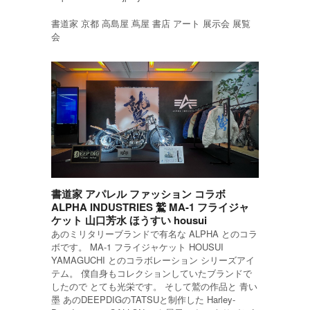
書道家 京都 高島屋 蔦屋 書店 アート 展示会 展覧
会
書道家 アパレル ファッション コラボ
ALPHA INDUSTRIES 鷲 MA-1 フライジャ
ケット 山口芳水 ほうすい housui
あのミリタリーブランドで有名な ALPHA とのコラ
ボです。 MA-1 フライジャケット HOUSUI
YAMAGUCHI とのコラボレーション シリーズアイ
テム。 僕自身もコレクションしていたブランドで
したので とても光栄です。 そして鷲の作品と 青い
墨 あのDEEPDIGのTATSUと制作した Harley-