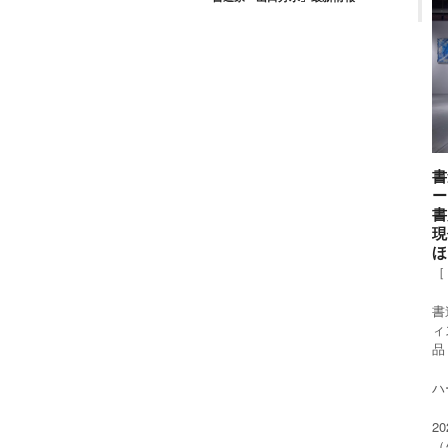
書
ー
書
現
ほ
［
書
ィ
品
ハー
2
（