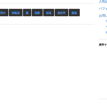
人気
パフ
口芳水
情報便
愛
書家
書道
美文字
講座
お問
携帯サ