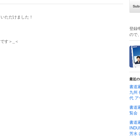
ていただけました！
登録
ので
です＞_＜
最近の
書道家
九州 
代 ア
書道家
覧会
書道家
IND
芳水 