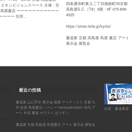
四条通寺町東入二丁目御旅町35京都
F エキシビジョンスペース 主催 : 京
高島屋S.C.［T8］5階・6F 075-606-
 蔦屋書店 ーーーーーーーーーーー
4525
ーーーー 住所...
https://store.tsite.jp/kyoto/
書道家 京都 高島屋 蔦屋 書店 アート
展示会 展覧会
最近の投稿
書道家 山口芳水 展示会 個展 アーティスト 京都 九
州 佐賀 蔦屋書店 ハーレー harleydavidson 現代 ア
佐賀 書道教室
ート 作品 書道 ホウスイ ほうすい
書道家 京都 高島屋 蔦屋書店 アート 展示会 展覧会