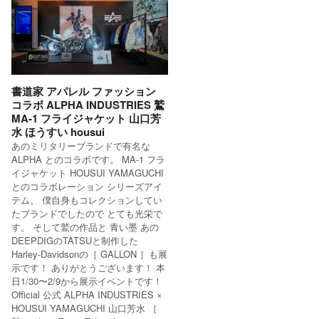
書道家 アパレル ファッション
コラボ ALPHA INDUSTRIES 鷲
MA-1 フライジャケット 山口芳
水 ほうすい housui
あのミリタリーブランドで有名な
ALPHA とのコラボです。 MA-1 フラ
イジャケット HOUSUI YAMAGUCHI
とのコラボレーション シリーズアイ
テム。 僕自身もコレクションしてい
たブランドでしたので とても光栄で
す。 そして鷲の作品と 青い墨 あの
DEEPDIGのTATSUと制作した
Harley-Davidsonの［ GALLON ］も展
示です！ ありがとうございます！ 本
日1/30〜2/9から展示イベントです！
Official 公式 ALPHA INDUSTRIES ×
HOUSUI YAMAGUCHI 山口芳水 ［