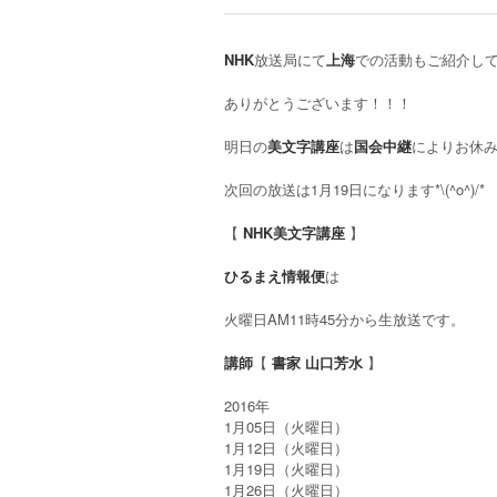
NHK
放送局にて
上海
での活動もご紹介し
ありがとうございます！！！
明日の
美文字講座
は
国会中継
によりお休み
次回の放送は1月19日になります*\(^o^)/*
【
NHK美文字講座
】
ひるまえ情報便
は
火曜日AM11時45分から生放送です。
講師
【
書家
山口芳水
】
2016年
1月05日（火曜日）
1月12日（火曜日）
1月19日（火曜日）
1月26日（火曜日）