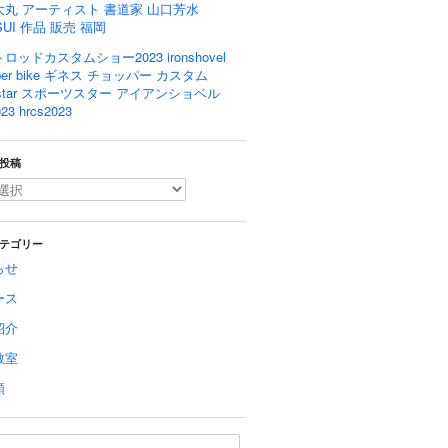
大丸 アーティスト 書道家 山口芳水
SUI 作品 販売 福岡
ロッドカスタムショー2023 ironshovel
pper bike ギネス チョッパー カスタム
rtstar スポーツスター アイアンショベル
23 hrcs2023
投稿
テゴリー
らせ
ース
紹介
教室
類