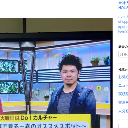
天神
HOU
ホット
cho
spo
hcs20
過去の
投稿カ
お知
ニュ
実績
書道
未分