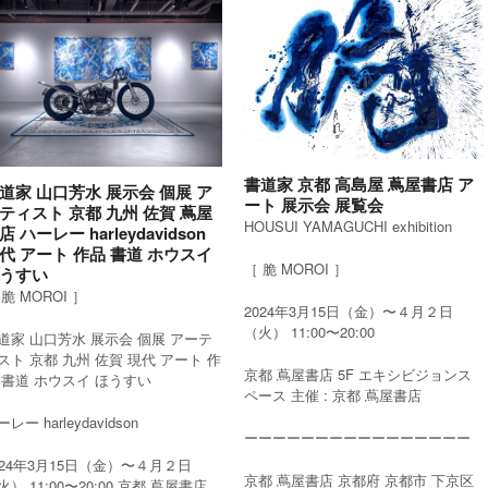
書道家 京都 高島屋 蔦屋書店 ア
道家 山口芳水 展示会 個展 ア
ート 展示会 展覧会
ティスト 京都 九州 佐賀 蔦屋
HOUSUI YAMAGUCHI exhibition
店 ハーレー harleydavidson
代 アート 作品 書道 ホウスイ
［ 脆 MOROI ］
うすい
 脆 MOROI ］
2024年3月15日（金）〜４月２日
（火） 11:00〜20:00
道家 山口芳水 展示会 個展 アーテ
スト 京都 九州 佐賀 現代 アート 作
京都 蔦屋書店 5F エキシビジョンス
 書道 ホウスイ ほうすい
ペース 主催 : 京都 蔦屋書店
レー harleydavidson
ーーーーーーーーーーーーーーーー
024年3月15日（金）〜４月２日
京都 蔦屋書店 京都府 京都市 下京区
火） 11:00〜20:00 京都 蔦屋書店