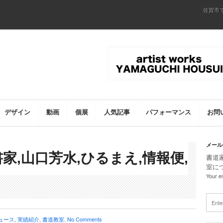
佐賀市
デザイン
動画
個展
人気記事
パフォーマンス
お問
メール
書家,山口芳水,ひるまえ,情報便,
書道
室に
Your em
ュース
,
実績紹介
,
書道教室
.
No Comments