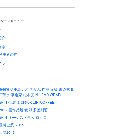
ページメニュー
ム
紹介
教室
利用者の声
イン
delete C 中島ナオ 乳がん 作品 支援 書道家 山
口芳水 華道家 松本光 N HEAD WEAR
2018 個展 山口芳水 LIFTCOFFEE
2017 書作品展 愛 和多屋別荘
2016 オーケストラ シロクロ
個展 上海 2015
個展2013