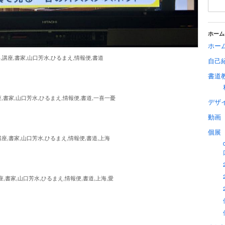
ホーム
ホー
字,講座,書家,山口芳水,ひるまえ,情報便,書道
自己
書道
座,書家,山口芳水,ひるまえ,情報便,書道,一喜一憂
デザ
動画
個展
講座,書家,山口芳水,ひるまえ,情報便,書道,上海
講座,書家,山口芳水,ひるまえ,情報便,書道,上海,愛