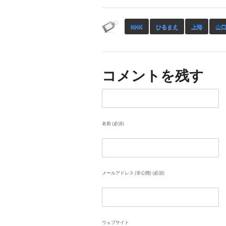
NHK
ひるまえ
上海
山
コメントを残す
名前 (必須)
メールアドレス (非公開) (必須)
ウェブサイト