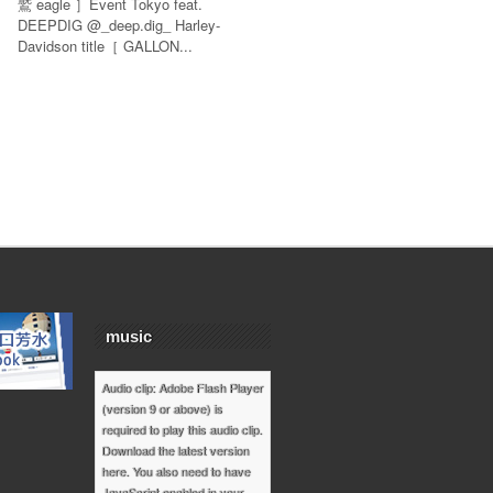
鷲 eagle ］Event Tokyo feat.
DEEPDIG @_deep.dig_ Harley-
Davidson title［ GALLON...
music
Audio clip: Adobe Flash Player
(version 9 or above) is
required to play this audio clip.
Download the latest version
here
. You also need to have
JavaScript enabled in your