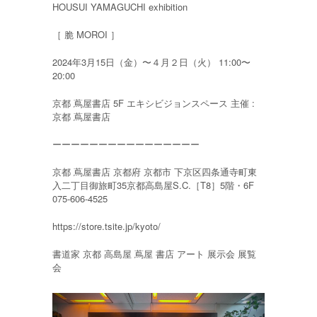
HOUSUI YAMAGUCHI exhibition
［ 脆 MOROI ］
2024年3月15日（金）〜４月２日（火） 11:00〜
20:00
京都 蔦屋書店 5F エキシビジョンスペース 主催 :
京都 蔦屋書店
ーーーーーーーーーーーーーーーー
京都 蔦屋書店 京都府 京都市 下京区四条通寺町東
入二丁目御旅町35京都高島屋S.C.［T8］5階・6F
075-606-4525
https://store.tsite.jp/kyoto/
書道家 京都 高島屋 蔦屋 書店 アート 展示会 展覧
会