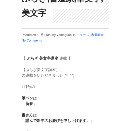
美文字
Posted on 12月 26th, by yamaguchi in
ニュース
,
書道教室
.
No Comments
【
ぷらざ 美文字講座
連載 】
【ぷらざ美文字講座】
の連載をいただきました(*^_^*)
1月号の
筆ペン
は
「
新春
」
書き方
は
「
謹んで新年のお慶びを申し上げます。
」