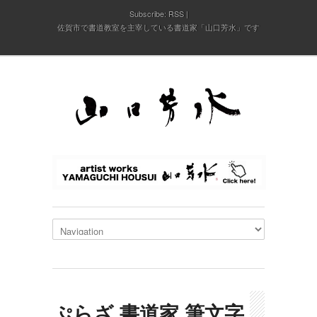
Subscribe:
RSS
佐賀市で書道教室を主宰している書道家「山口芳水」です
ぷらざ,書道家,筆文字,