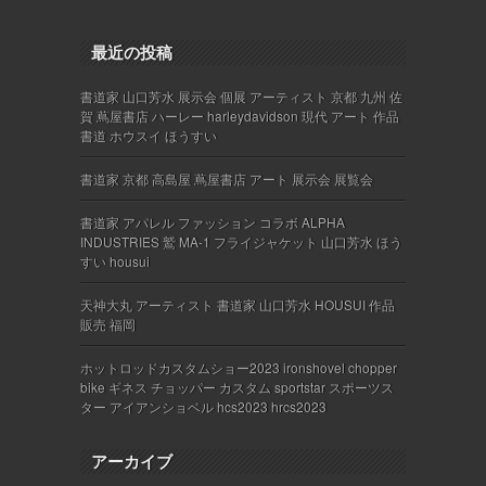
最近の投稿
書道家 山口芳水 展示会 個展 アーティスト 京都 九州 佐
賀 蔦屋書店 ハーレー harleydavidson 現代 アート 作品
書道 ホウスイ ほうすい
書道家 京都 高島屋 蔦屋書店 アート 展示会 展覧会
書道家 アパレル ファッション コラボ ALPHA
INDUSTRIES 鷲 MA-1 フライジャケット 山口芳水 ほう
すい housui
天神大丸 アーティスト 書道家 山口芳水 HOUSUI 作品
販売 福岡
ホットロッドカスタムショー2023 ironshovel chopper
bike ギネス チョッパー カスタム sportstar スポーツス
ター アイアンショベル hcs2023 hrcs2023
アーカイブ