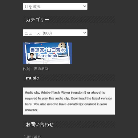
カテゴリー
佐賀 書道教室
music
Audio clip: Adobe Flash Player (version 9 or above) is
required to play this audio clip. Download the latest version
here
. You also need to have JavaScript enabled in your
browser.
お問い合わせ
◯電話番号