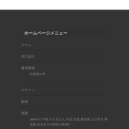
ホームページメニュー
ホーム
自己紹介
書道教室
利用者の声
デザイン
動画
個展
delete C 中島ナオ 乳がん 作品 支援 書道家 山口芳水 華
道家 松本光 N HEAD WEAR