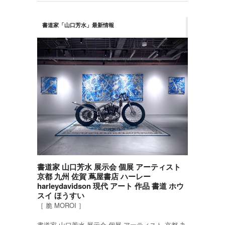
書道家「山口芳水」最新情報
書道家 山口芳水 展示会 個展 アーティスト
京都 九州 佐賀 蔦屋書店 ハーレー
harleydavidson 現代 アート 作品 書道 ホウ
スイ ほうすい
［ 脆 MOROI ］
書道家 山口芳水 展示会 個展 アーティスト 京都 九