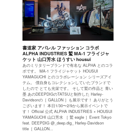
書道家 アパレル ファッション コラボ
ALPHA INDUSTRIES 鷲 MA-1 フライジャ
ケット 山口芳水 ほうすい housui
あのミリタリーブランドで有名な ALPHA とのコラ
ボです。 MA-1 フライジャケット HOUSUI
YAMAGUCHI とのコラボレーション シリーズアイ
テム。 僕自身もコレクションしていたブランドで
したので とても光栄です。 そして鷲の作品と 青い
墨 あのDEEPDIGのTATSUと制作した Harley-
Davidsonの［ GALLON ］も展示です！ ありがとう
ございます！ 本日1/30〜2/9から展示イベントで
す！ Official 公式 ALPHA INDUSTRIES × HOUSUI
YAMAGUCHI 山口芳水 ［ 鷲 eagle ］Event Tokyo
feat. DEEPDIG @_deep.dig_ Harley-Davidson
title［ GALLON...