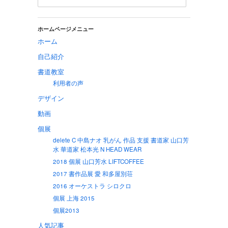
ホームページメニュー
ホーム
自己紹介
書道教室
利用者の声
デザイン
動画
個展
delete C 中島ナオ 乳がん 作品 支援 書道家 山口芳
水 華道家 松本光 N HEAD WEAR
2018 個展 山口芳水 LIFTCOFFEE
2017 書作品展 愛 和多屋別荘
2016 オーケストラ シロクロ
個展 上海 2015
個展2013
人気記事