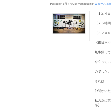
Posted on 5月 17th, by yamaguchi in
ニュース
.
No
【１泊４日
【７５時間
【３２００
《東日本応
無事帰って
今立ってい
のでした。
それは
仲間がいた
私の為に東
導】