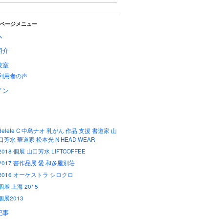
ページメニュー
ム
紹介
教室
利用者の声
イン
delete C 中島ナオ 乳がん 作品 支援 書道家 山
口芳水 華道家 松本光 N HEAD WEAR
2018 個展 山口芳水 LIFTCOFFEE
2017 書作品展 愛 和多屋別荘
2016 オーケストラ シロクロ
個展 上海 2015
個展2013
記事