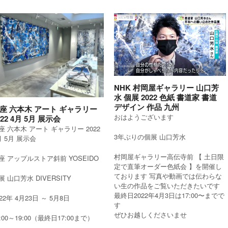
NHK 村岡屋ギャラリー 山口芳
水 個展 2022 色紙 書道家 書道
デザイン 作品 九州
座 六本木 アート ギャラリー
おはようございます
022 4月 5月 展示会
座 六本木 アート ギャラリー 2022
3年ぶりの個展 山口芳水
月 5月 展示会
村岡屋ギャラリー高伝寺前 【 土日限
座 アップルストア斜前 YOSEIDO
定で直筆オーダー色紙会 】を開催し
ております 写真や動画では伝わらな
展 山口芳水 DIVERSITY
い生の作品をご覧いただきたいです
最終日2022年4月3日は17:00〜までで
022年 4月23日 ～ 5月8日
す
ぜひお越しくださいませ
2:00～19:00（最終日17:00まで）