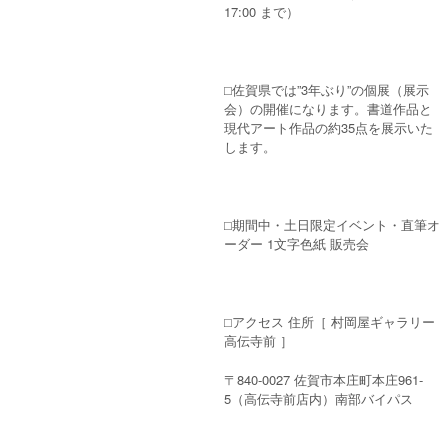
17:00 まで）
⬜︎佐賀県では”3年ぶり”の個展（展示
会）の開催になります。書道作品と
現代アート作品の約35点を展示いた
します。
⬜︎期間中・土日限定イベント・直筆オ
ーダー 1文字色紙 販売会
⬜︎アクセス 住所［ 村岡屋ギャラリー
高伝寺前 ］
〒840-0027 佐賀市本庄町本庄961-
5（高伝寺前店内）南部バイパス