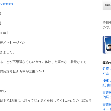
 Comments
】
登録
】
ので
ｋｍ】
援メッセージ 心》
きました。
ることが不思議なくらい今迄に体験した事のない壮絶なるも
最近の
銀座 
何故乗り越える事が出来たか？
示会
NHK
紙 書
から
書道家
個展 
日本で2週間にも渡って展示場所を探してくれた仙台の【武富厚
書道家
ィスト