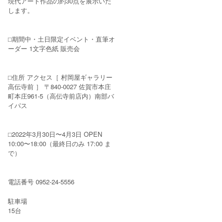
現代アート作品の約30点を展示いた
します。
⬜︎期間中・土日限定イベント・直筆オ
ーダー 1文字色紙 販売会
⬜︎住所 アクセス［ 村岡屋ギャラリー
高伝寺前 ］ 〒840-0027 佐賀市本庄
町本庄961-5（高伝寺前店内）南部バ
イパス
⬜︎2022年3月30日〜4月3日 OPEN
10:00〜18:00（最終日のみ 17:00 ま
で）
電話番号 0952-24-5556
駐車場
15台