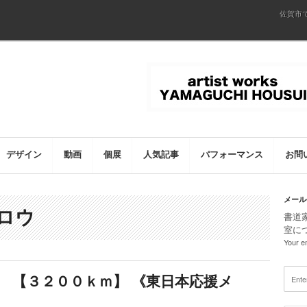
佐賀市
デザイン
動画
個展
人気記事
パフォーマンス
お問
メール
タロウ
書道
室に
Your em
】 【３２００ｋｍ】 《東日本応援メ