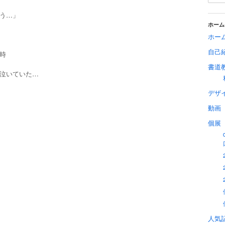
う…」
ホーム
ホー
自己
時
書道
泣いていた…
デザ
動画
個展
人気