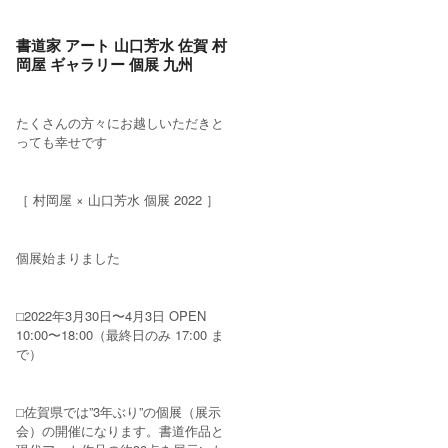
書道家 アート 山口芳水 佐賀 村
岡屋 ギャラリー 個展 九州
たくさんの方々にお越しいただきと
っても幸せです
［ 村岡屋 × 山口芳水 個展 2022 ］
個展始まりました
⬜︎2022年3月30日〜4月3日 OPEN
10:00〜18:00（最終日のみ 17:00 ま
で）
⬜︎佐賀県では”3年ぶり”の個展（展示
会）の開催になります。書道作品と