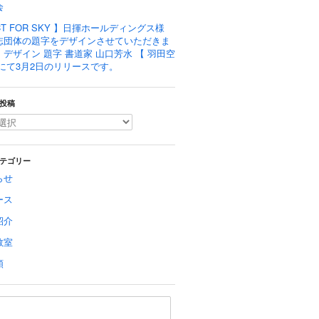
会
CT FOR SKY 】日揮ホールディングス様
志団体の題字をデザインさせていただきま
デザイン 題字 書道家 山口芳水 【 羽田空
】にて3月2日のリリースです。
投稿
テゴリー
らせ
ース
紹介
教室
類