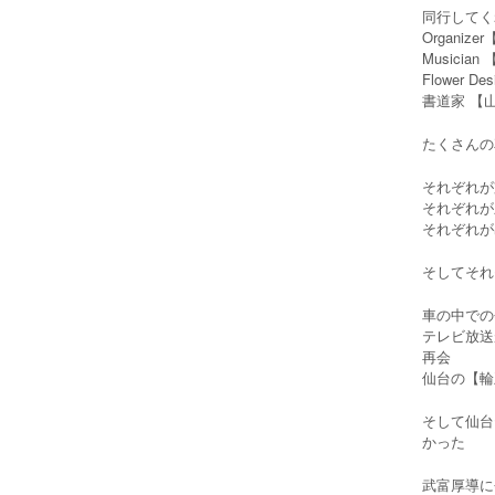
同行してく
Organiz
Musici
Flower D
書道家 【
たくさんの
それぞれが
それぞれが
それぞれが
そしてそれ
車の中での
テレビ放送
再会
仙台の【輪
そして仙台
かった
武富厚導に