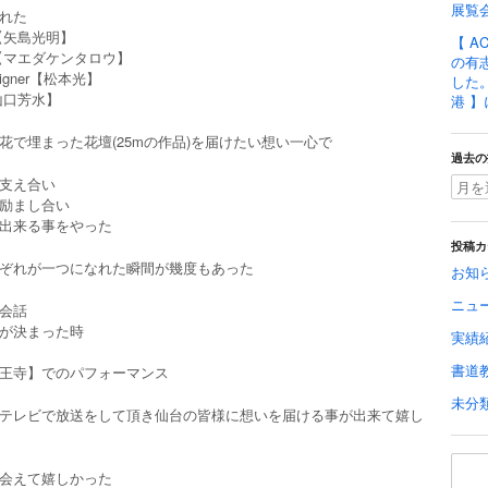
展覧
れた
er【矢島光明】
【 A
an 【マエダケンタロウ】
の有
esigner【松本光】
した。
山口芳水】
港 
花で埋まった花壇(25mの作品)を届けたい想い一心で
過去の
支え合い
励まし合い
出来る事をやった
投稿カ
ぞれが一つになれた瞬間が幾度もあった
お知
ニュ
会話
が決まった時
実績
書道
王寺】でのパフォーマンス
未分
テレビで放送をして頂き仙台の皆様に想いを届ける事が出来て嬉し
会えて嬉しかった