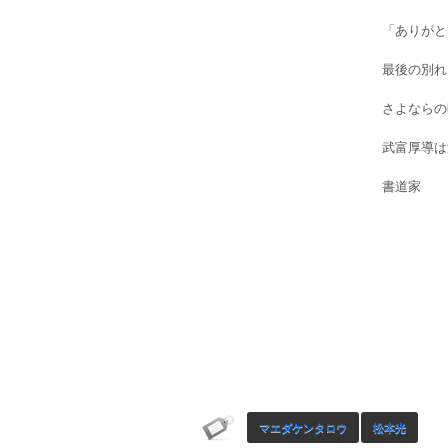
「ありがと
最後の別れ
さよならの
武富厚導は
書道家
マエダケンタロウ
松本光