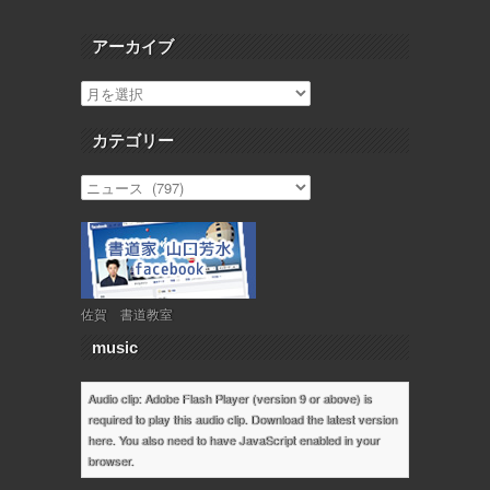
アーカイブ
カテゴリー
佐賀 書道教室
music
Audio clip: Adobe Flash Player (version 9 or above) is
required to play this audio clip. Download the latest version
here
. You also need to have JavaScript enabled in your
browser.