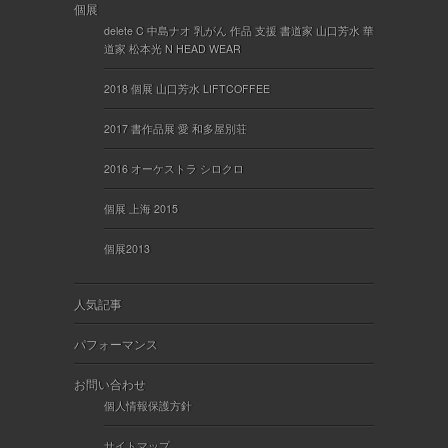
個展
delete C 中島ナオ 乳がん 作品 支援 書道家 山口芳水 華
道家 松本光 N HEAD WEAR
2018 個展 山口芳水 LIFTCOFFEE
2017 書作品展 愛 和多屋別荘
2016 オーケストラ シロクロ
個展 上海 2015
個展2013
人気記事
パフォーマンス
お問い合わせ
個人情報保護方針
サイトマップ