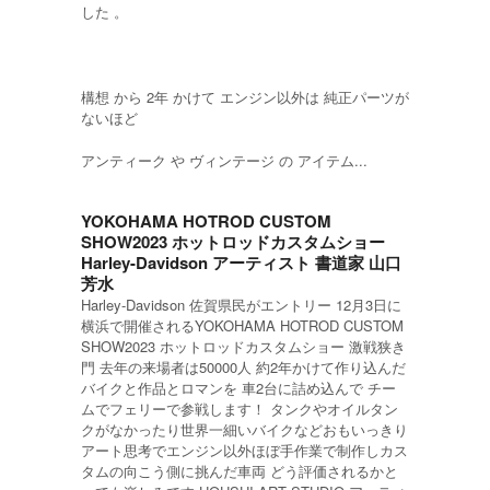
した 。
構想 から 2年 かけて エンジン以外は 純正パーツが
ないほど
アンティーク や ヴィンテージ の アイテム...
YOKOHAMA HOTROD CUSTOM
SHOW2023 ホットロッドカスタムショー
Harley-Davidson アーティスト 書道家 山口
芳水
Harley-Davidson 佐賀県民がエントリー 12月3日に
横浜で開催されるYOKOHAMA HOTROD CUSTOM
SHOW2023 ホットロッドカスタムショー 激戦狭き
門 去年の来場者は50000人 約2年かけて作り込んだ
バイクと作品とロマンを 車2台に詰め込んで チー
ムでフェリーで参戦します！ タンクやオイルタン
クがなかったり世界一細いバイクなどおもいっきり
アート思考でエンジン以外ほぼ手作業で制作しカス
タムの向こう側に挑んだ車両 どう評価されるかと