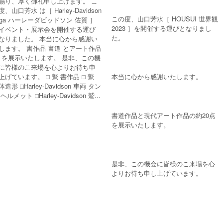
賜り、厚く御礼申し上げます。 こ
度、山口芳水 は［ Harley-Davidson
この度、山口芳水［ HOUSUI 世界観
aga ハーレーダビッドソン 佐賀 ］
2023 ］を開催する運びとなりまし
イベント・展示会を開催する運び
た。
なりました。 本当に心から感謝い
します。 書作品 書道 とアート作品
rt を展示いたします。 是非、この機
に皆様のこ来場を心よりお待ち申
本当に心から感謝いたします。
上げています。 ⬜︎ 鷲 書作品 ⬜︎ 鷲
造形 ⬜︎Harley-Davidson 車両 タン
ヘルメット ⬜︎Harley-Davidson 鷲...
書道作品と現代アート作品の約20点
を展示いたします。
是非、この機会に皆様のこ来場を心
よりお待ち申し上げています。