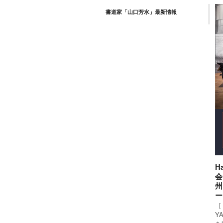
書道家「山口芳水」最新情報
H
会
州
ー
［ 
Y