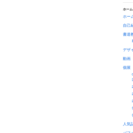
ホーム
ホー
自己
書道
デザ
動画
個展
人気
パフ