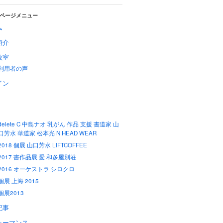
ページメニュー
ム
紹介
教室
利用者の声
イン
delete C 中島ナオ 乳がん 作品 支援 書道家 山
口芳水 華道家 松本光 N HEAD WEAR
2018 個展 山口芳水 LIFTCOFFEE
2017 書作品展 愛 和多屋別荘
2016 オーケストラ シロクロ
個展 上海 2015
個展2013
記事
ォーマンス