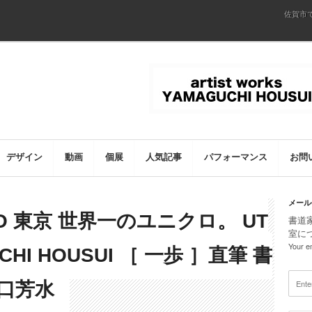
佐賀市
デザイン
動画
個展
人気記事
パフォーマンス
お問
メール
KYO 東京 世界一のユニクロ。 UT
書道
室に
Your em
GUCHI HOUSUI ［ 一歩 ］直筆 書
山口芳水