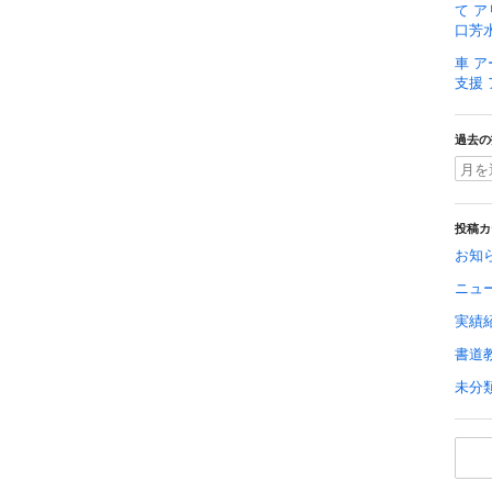
て ア
口芳水
車 ア
支援
過去の
投稿カ
お知
ニュ
実績
書道
未分