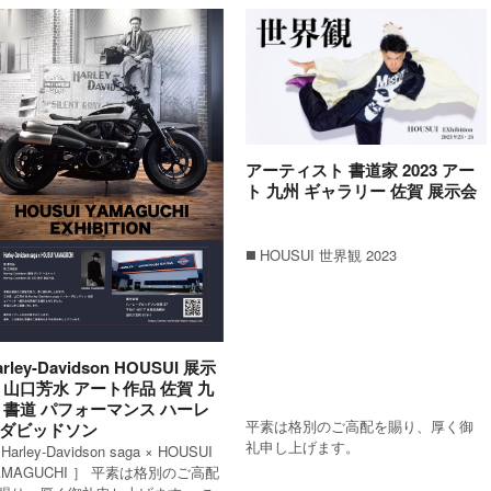
アーティスト 書道家 2023 アー
ト 九州 ギャラリー 佐賀 展示会
◼️ HOUSUI 世界観 2023
arley-Davidson HOUSUI 展示
 山口芳水 アート作品 佐賀 九
 書道 パフォーマンス ハーレ
平素は格別のご高配を賜り、厚く御
ダビッドソン
礼申し上げます。
Harley-Davidson saga × HOUSUI
AMAGUCHI ］ 平素は格別のご高配