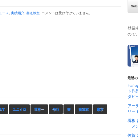
ュース
,
実績紹介
,
書道教室
.
コメントは受け付けていません。
登録
ので
最近の
Harl
ト作品
ダビ
アーテ
UT
ユニクロ
世界一
作品
書
書道家
東京
リー 
看板 
ーメ
佐賀 