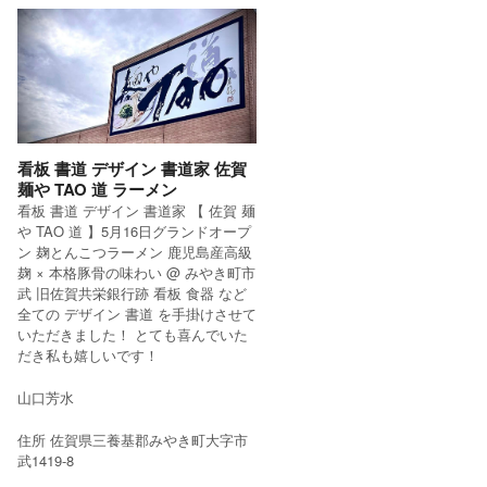
看板 書道 デザイン 書道家 佐賀
麺や TAO 道 ラーメン
看板 書道 デザイン 書道家 【 佐賀 麺
や TAO 道 】5月16日グランドオープ
ン 麹とんこつラーメン 鹿児島産高級
麹 × 本格豚骨の味わい @ みやき町市
武 旧佐賀共栄銀行跡 看板 食器 など
全ての デザイン 書道 を手掛けさせて
いただきました！ とても喜んでいた
だき私も嬉しいです！
山口芳水
住所 佐賀県三養基郡みやき町大字市
武1419-8