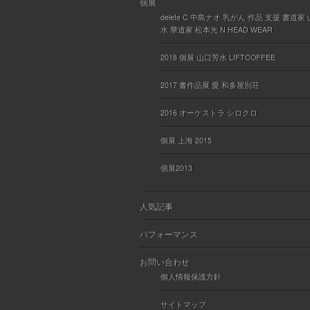
個展
delete C 中島ナオ 乳がん 作品 支援 書道家
水 華道家 松本光 N HEAD WEAR
2018 個展 山口芳水 LIFTCOFFEE
2017 書作品展 愛 和多屋別荘
2016 オーケストラ シロクロ
個展 上海 2015
個展2013
人気記事
パフォーマンス
お問い合わせ
個人情報保護方針
サイトマップ