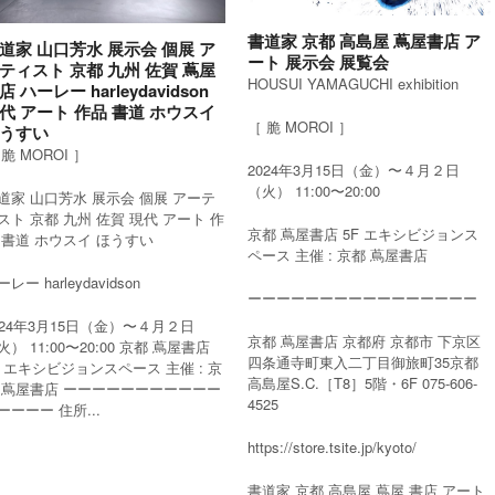
書道家 京都 高島屋 蔦屋書店 ア
道家 山口芳水 展示会 個展 ア
ート 展示会 展覧会
ティスト 京都 九州 佐賀 蔦屋
HOUSUI YAMAGUCHI exhibition
店 ハーレー harleydavidson
代 アート 作品 書道 ホウスイ
［ 脆 MOROI ］
うすい
 脆 MOROI ］
2024年3月15日（金）〜４月２日
（火） 11:00〜20:00
道家 山口芳水 展示会 個展 アーテ
スト 京都 九州 佐賀 現代 アート 作
京都 蔦屋書店 5F エキシビジョンス
 書道 ホウスイ ほうすい
ペース 主催 : 京都 蔦屋書店
レー harleydavidson
ーーーーーーーーーーーーーーーー
024年3月15日（金）〜４月２日
京都 蔦屋書店 京都府 京都市 下京区
火） 11:00〜20:00 京都 蔦屋書店
四条通寺町東入二丁目御旅町35京都
F エキシビジョンスペース 主催 : 京
高島屋S.C.［T8］5階・6F 075-606-
 蔦屋書店 ーーーーーーーーーーー
4525
ーーーー 住所...
https://store.tsite.jp/kyoto/
書道家 京都 高島屋 蔦屋 書店 アート