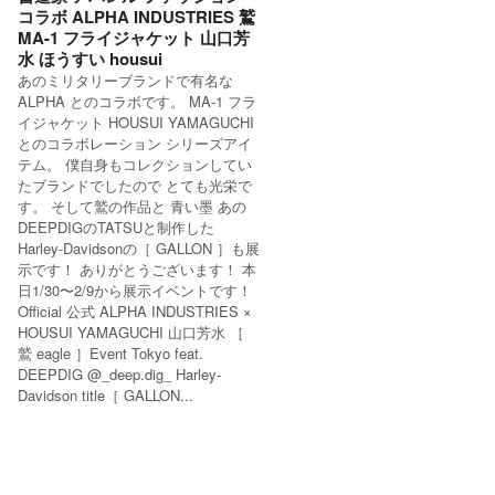
コラボ ALPHA INDUSTRIES 鷲
MA-1 フライジャケット 山口芳
水 ほうすい housui
あのミリタリーブランドで有名な
ALPHA とのコラボです。 MA-1 フラ
イジャケット HOUSUI YAMAGUCHI
とのコラボレーション シリーズアイ
テム。 僕自身もコレクションしてい
たブランドでしたので とても光栄で
す。 そして鷲の作品と 青い墨 あの
DEEPDIGのTATSUと制作した
Harley-Davidsonの［ GALLON ］も展
示です！ ありがとうございます！ 本
日1/30〜2/9から展示イベントです！
Official 公式 ALPHA INDUSTRIES ×
HOUSUI YAMAGUCHI 山口芳水 ［
鷲 eagle ］Event Tokyo feat.
DEEPDIG @_deep.dig_ Harley-
Davidson title［ GALLON...