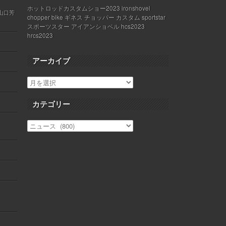
ホットロッドカスタムショー2023 ironshovel
 山口芳
chopper bike ギネス チョッパー カスタム sportstar
スポーツスター アイアンショベル hcs2023
hrcs2023
アーカイブ
カテゴリー