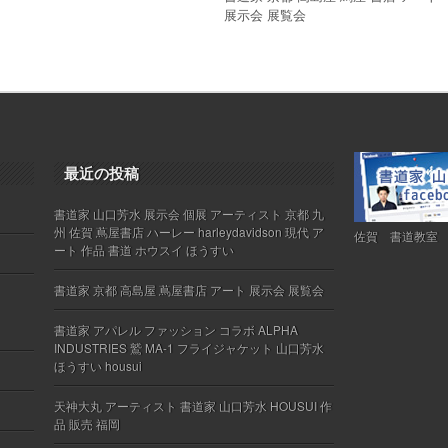
展示会 展覧会
最近の投稿
書道家 山口芳水 展示会 個展 アーティスト 京都 九
州 佐賀 蔦屋書店 ハーレー harleydavidson 現代 ア
佐賀 書道教室
ート 作品 書道 ホウスイ ほうすい
書道家 京都 高島屋 蔦屋書店 アート 展示会 展覧会
書道家 アパレル ファッション コラボ ALPHA
INDUSTRIES 鷲 MA-1 フライジャケット 山口芳水
ほうすい housui
天神大丸 アーティスト 書道家 山口芳水 HOUSUI 作
品 販売 福岡