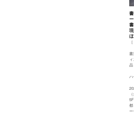
書
ー
書
現
ほ
［
書
ィ
品
ハー
2
（
5
都
ー