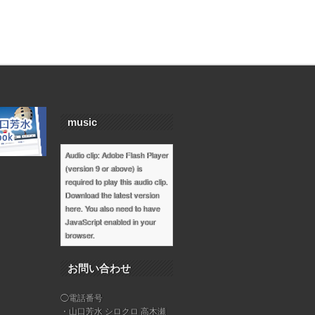
music
Audio clip: Adobe Flash Player
(version 9 or above) is
required to play this audio clip.
Download the latest version
here
. You also need to have
JavaScript enabled in your
browser.
お問い合わせ
◯電話番号
・山口芳水 シロクロ 高木瀬