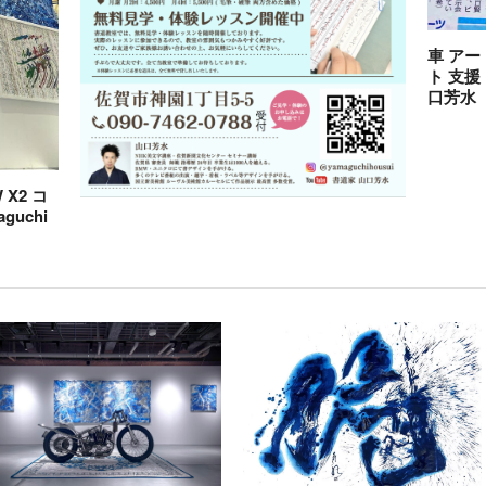
車 アー
ト 支援
口芳水
X2 コ
guchi