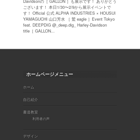
Davidsonの［ GALLON ］も展示です！ ありがとう
ございます！ 本日1/30〜2/9から展示イベントで
す！ Official 公式 ALPHA INDUSTRIES × HOUSUI
YAMAGUCHI 山口芳水 ［ 鷲 eagle ］Event Tokyo
feat. DEEPDIG @_deep.dig_ Harley-Davidson
title［ GALLON...
ホームページメニュー
ホーム
自己紹介
書道教室
利用者の声
デザイン