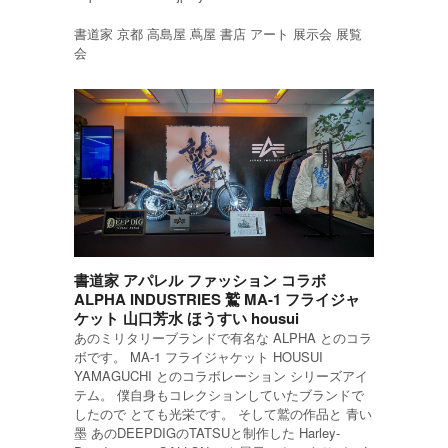
書道家 京都 高島屋 蔦屋 書店 アート 展示会 展覧
会
書道家 アパレル ファッション コラボ
ALPHA INDUSTRIES 鷲 MA-1 フライジャ
ケット 山口芳水 ほうすい housui
あのミリタリーブランドで有名な ALPHA とのコラ
ボです。 MA-1 フライジャケット HOUSUI
YAMAGUCHI とのコラボレーション シリーズアイ
テム。 僕自身もコレクションしていたブランドで
したので とても光栄です。 そして鷲の作品と 青い
墨 あのDEEPDIGのTATSUと制作した Harley-