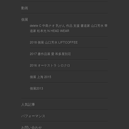
動画
個展
delete C 中島ナオ 乳がん 作品 支援 書道家 山口芳水 華
道家 松本光 N HEAD WEAR
2018 個展 山口芳水 LIFTCOFFEE
2017 書作品展 愛 和多屋別荘
2016 オーケストラ シロクロ
個展 上海 2015
個展2013
人気記事
パフォーマンス
お問い合わせ