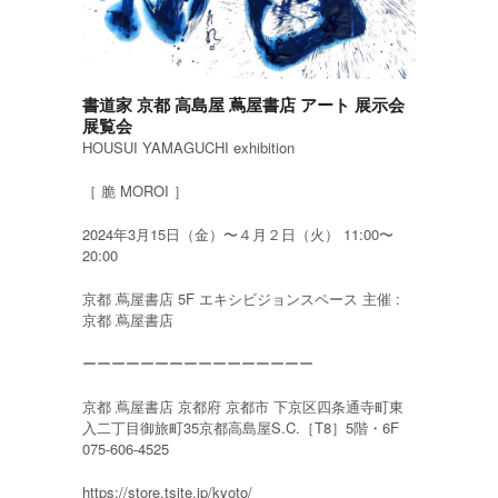
書道家 京都 高島屋 蔦屋書店 アート 展示会
展覧会
HOUSUI YAMAGUCHI exhibition
［ 脆 MOROI ］
2024年3月15日（金）〜４月２日（火） 11:00〜
20:00
京都 蔦屋書店 5F エキシビジョンスペース 主催 :
京都 蔦屋書店
ーーーーーーーーーーーーーーーー
京都 蔦屋書店 京都府 京都市 下京区四条通寺町東
入二丁目御旅町35京都高島屋S.C.［T8］5階・6F
075-606-4525
https://store.tsite.jp/kyoto/