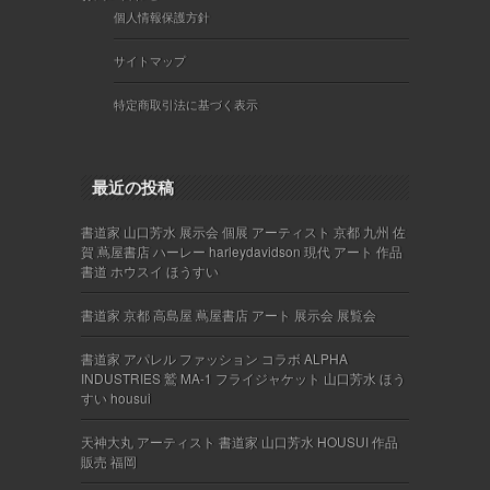
個人情報保護方針
サイトマップ
特定商取引法に基づく表示
最近の投稿
書道家 山口芳水 展示会 個展 アーティスト 京都 九州 佐
賀 蔦屋書店 ハーレー harleydavidson 現代 アート 作品
書道 ホウスイ ほうすい
書道家 京都 高島屋 蔦屋書店 アート 展示会 展覧会
書道家 アパレル ファッション コラボ ALPHA
INDUSTRIES 鷲 MA-1 フライジャケット 山口芳水 ほう
すい housui
天神大丸 アーティスト 書道家 山口芳水 HOUSUI 作品
販売 福岡