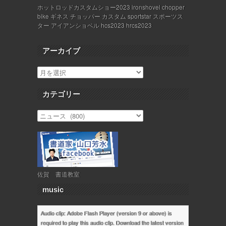
ホットロッドカスタムショー2023 ironshovel chopper
bike ギネス チョッパー カスタム sportstar スポーツス
ター アイアンショベル hcs2023 hrcs2023
アーカイブ
カテゴリー
佐賀 書道教室
music
Audio clip: Adobe Flash Player (version 9 or above) is
required to play this audio clip. Download the latest version