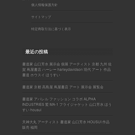
個人情報保護方針
サイトマップ
特定商取引法に基づく表示
最近の投稿
書道家 山口芳水 展示会 個展 アーティスト 京都 九州 佐
賀 蔦屋書店 ハーレー harleydavidson 現代 アート 作品
書道 ホウスイ ほうすい
書道家 京都 高島屋 蔦屋書店 アート 展示会 展覧会
書道家 アパレル ファッション コラボ ALPHA
INDUSTRIES 鷲 MA-1 フライジャケット 山口芳水 ほう
すい housui
天神大丸 アーティスト 書道家 山口芳水 HOUSUI 作品
販売 福岡