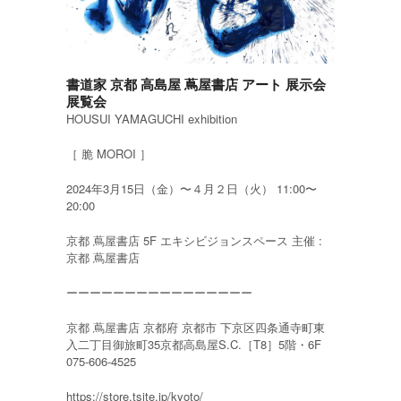
書道家 京都 高島屋 蔦屋書店 アート 展示会
展覧会
HOUSUI YAMAGUCHI exhibition
［ 脆 MOROI ］
2024年3月15日（金）〜４月２日（火） 11:00〜
20:00
京都 蔦屋書店 5F エキシビジョンスペース 主催 :
京都 蔦屋書店
ーーーーーーーーーーーーーーーー
京都 蔦屋書店 京都府 京都市 下京区四条通寺町東
入二丁目御旅町35京都高島屋S.C.［T8］5階・6F
075-606-4525
https://store.tsite.jp/kyoto/