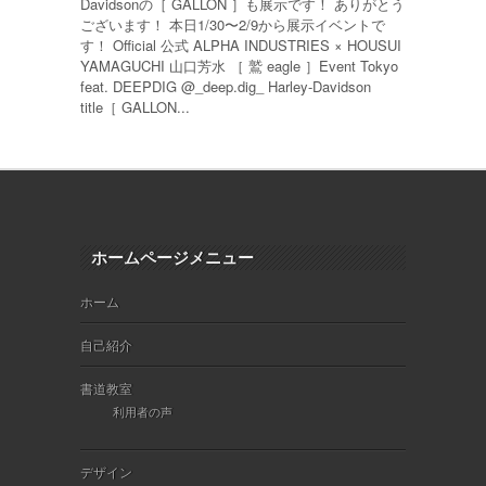
Davidsonの［ GALLON ］も展示です！ ありがとう
ございます！ 本日1/30〜2/9から展示イベントで
す！ Official 公式 ALPHA INDUSTRIES × HOUSUI
YAMAGUCHI 山口芳水 ［ 鷲 eagle ］Event Tokyo
feat. DEEPDIG @_deep.dig_ Harley-Davidson
title［ GALLON...
ホームページメニュー
ホーム
自己紹介
書道教室
利用者の声
デザイン