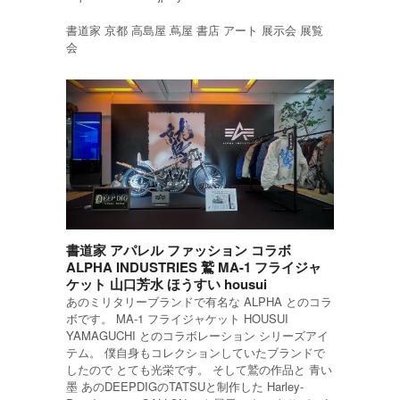
書道家 京都 高島屋 蔦屋 書店 アート 展示会 展覧
会
書道家 アパレル ファッション コラボ
ALPHA INDUSTRIES 鷲 MA-1 フライジャ
ケット 山口芳水 ほうすい housui
あのミリタリーブランドで有名な ALPHA とのコラ
ボです。 MA-1 フライジャケット HOUSUI
YAMAGUCHI とのコラボレーション シリーズアイ
テム。 僕自身もコレクションしていたブランドで
したので とても光栄です。 そして鷲の作品と 青い
墨 あのDEEPDIGのTATSUと制作した Harley-