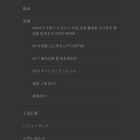
動画
個展
delete C 中島ナオ 乳がん 作品 支援 書道家 山口芳水 華
道家 松本光 N HEAD WEAR
2018 個展 山口芳水 LIFTCOFFEE
2017 書作品展 愛 和多屋別荘
2016 オーケストラ シロクロ
個展 上海 2015
個展2013
人気記事
パフォーマンス
お問い合わせ