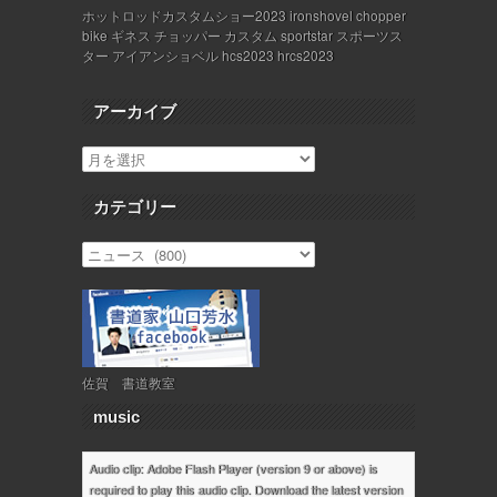
ホットロッドカスタムショー2023 ironshovel chopper
bike ギネス チョッパー カスタム sportstar スポーツス
ター アイアンショベル hcs2023 hrcs2023
アーカイブ
カテゴリー
佐賀 書道教室
music
Audio clip: Adobe Flash Player (version 9 or above) is
required to play this audio clip. Download the latest version