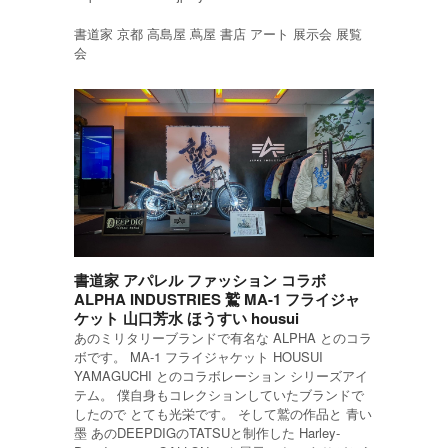
書道家 京都 高島屋 蔦屋 書店 アート 展示会 展覧
会
書道家 アパレル ファッション コラボ
ALPHA INDUSTRIES 鷲 MA-1 フライジャ
ケット 山口芳水 ほうすい housui
あのミリタリーブランドで有名な ALPHA とのコラ
ボです。 MA-1 フライジャケット HOUSUI
YAMAGUCHI とのコラボレーション シリーズアイ
テム。 僕自身もコレクションしていたブランドで
したので とても光栄です。 そして鷲の作品と 青い
墨 あのDEEPDIGのTATSUと制作した Harley-