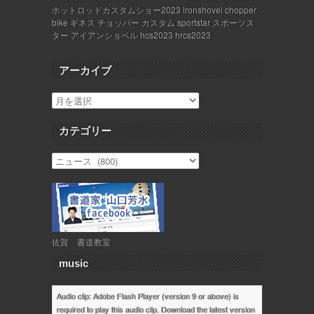
ホットロッドカスタムショー2023 ironshovel chopper
bike ギネス チョッパー カスタム sportstar スポーツス
ター アイアンショベル hcs2023 hrcs2023
アーカイブ
カテゴリー
佐賀 書道教室
music
Audio clip: Adobe Flash Player (version 9 or above) is
required to play this audio clip. Download the latest version