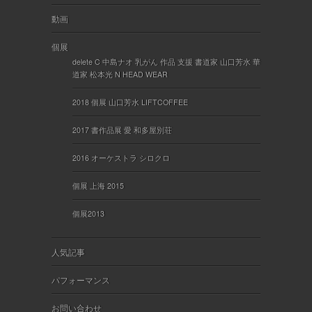
動画
個展
delete C 中島ナオ 乳がん 作品 支援 書道家 山口芳水 華
道家 松本光 N HEAD WEAR
2018 個展 山口芳水 LIFTCOFFEE
2017 書作品展 愛 和多屋別荘
2016 オーケストラ シロクロ
個展 上海 2015
個展2013
人気記事
パフォーマンス
お問い合わせ