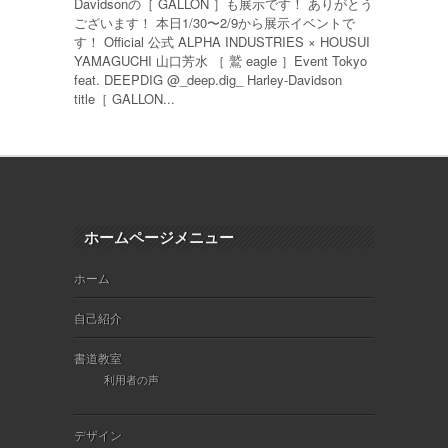
Davidsonの［ GALLON ］も展示です！ ありがとう
ございます！ 本日1/30〜2/9から展示イベントで
す！ Official 公式 ALPHA INDUSTRIES × HOUSUI
YAMAGUCHI 山口芳水 ［ 鷲 eagle ］Event Tokyo
feat. DEEPDIG @_deep.dig_ Harley-Davidson
title［ GALLON...
ホームページメニュー
ホーム
自己紹介
書道教室
利用者の声
デザイン