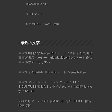
個人情報保護方針
サイトマップ
特定商取引法に基づく表示
最近の投稿
書道家 山口芳水 展示会 個展 アーティスト 京都 九州 佐
賀 蔦屋書店 ハーレー harleydavidson 現代 アート 作品
書道 ホウスイ ほうすい
書道家 京都 高島屋 蔦屋書店 アート 展示会 展覧会
書道家 アパレル ファッション コラボ ALPHA
INDUSTRIES 鷲 MA-1 フライジャケット 山口芳水 ほう
すい housui
天神大丸 アーティスト 書道家 山口芳水 HOUSUI 作品
販売 福岡