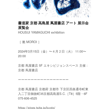
書道家 京都 高島屋 蔦屋書店 アート 展示会
展覧会
HOUSUI YAMAGUCHI exhibition
［ 脆 MOROI ］
2024年3月15日（金）〜４月２日（火） 11:00〜
20:00
京都 蔦屋書店 5F エキシビジョンスペース 主催 :
京都 蔦屋書店
ーーーーーーーーーーーーーーーー
京都 蔦屋書店 京都府 京都市 下京区四条通寺町東
入二丁目御旅町35京都高島屋S.C.［T8］5階・6F
075-606-4525
https://store.tsite.jp/kyoto/