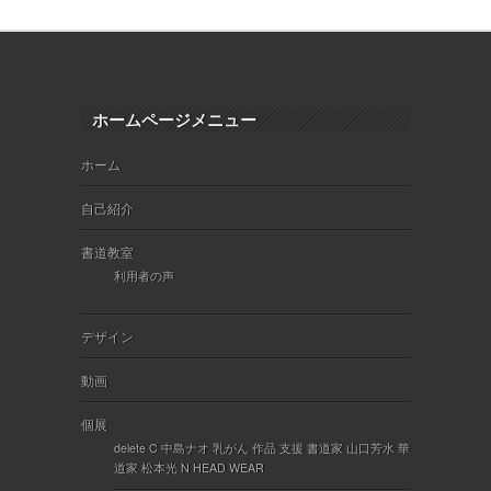
ホームページメニュー
ホーム
自己紹介
書道教室
利用者の声
デザイン
動画
個展
delete C 中島ナオ 乳がん 作品 支援 書道家 山口芳水 華
道家 松本光 N HEAD WEAR