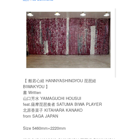
【 般若心経 HANNYASHINGYOU 琵琶経
BIWAKYOU 】
書 Written
山口芳水 YAMAGUCHI HOUSUI
feat.薩摩琵琶奏者 SATUMA BIWA PLAYER
北原香菜子 KITAHARA KANAKO
from SAGA JAPAN
Size 5460mm×2220mm