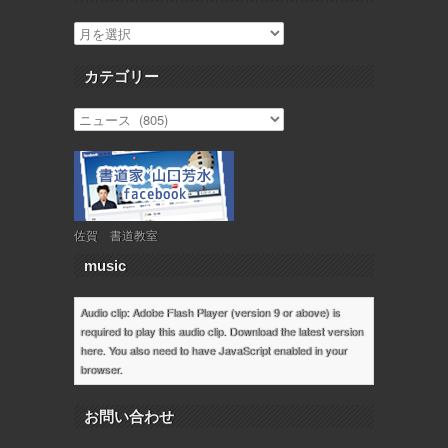
カテゴリー
佐賀 書道教室
music
Audio clip: Adobe Flash Player (version 9 or above) is
required to play this audio clip. Download the latest version
here
. You also need to have JavaScript enabled in your
browser.
お問い合わせ