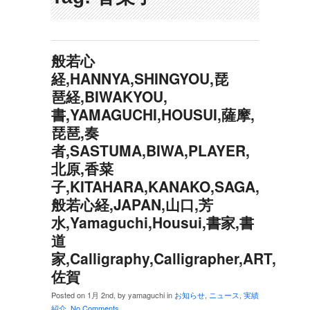
般若心
経,HANNYA,SHINGYOU,琵
琶経,BIWAKYOU,
書,YAMAGUCHI,HOUSUI,薩摩,
琵琶,奏
者,SASTUMA,BIWA,PLAYER,
北原,香菜
子,KITAHARA,KANAKO,SAGA,
般若心経,JAPAN,山口,芳
水,Yamaguchi,Housui,書家,書
道
家,Calligraphy,Calligrapher,ART,
佐賀
Posted on 1月 2nd, by yamaguchi in
お知らせ
,
ニュース
,
実績
紹介
.
No Comments