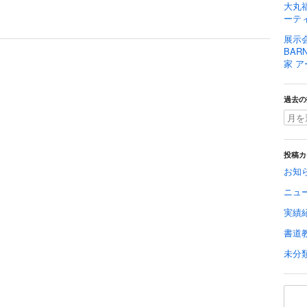
大丸福
ーティ
展示
BAR
家 ア
過去の
投稿カ
お知
ニュ
実績
書道
未分