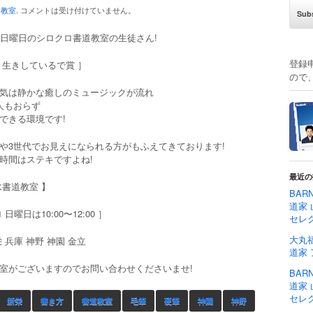
道教室
.
コメントは受け付けていません。
日日曜日のシロクロ書道教室の生徒さん!
登録
き生きしているで賞 ］
ので
気は静かな癒しのミュージックが流れ
人もおらず
できる環境です!
や3世代でお見えになられる方がもふえてきております!
時間はステキですよね!
最近の
水書道教室 】
BAR
道家 
日曜日は10:00〜12:00 ］
セレ
大丸福
 兵庫 神野 神園 金立
道家
室がございますのでお問い合わせくださいませ!
BAR
道家 
セレ
新栄
書き方
書道教室
毛筆
硬筆
神園
神野