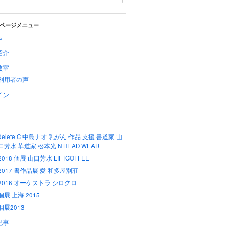
ページメニュー
ム
紹介
教室
利用者の声
イン
delete C 中島ナオ 乳がん 作品 支援 書道家 山
口芳水 華道家 松本光 N HEAD WEAR
2018 個展 山口芳水 LIFTCOFFEE
2017 書作品展 愛 和多屋別荘
2016 オーケストラ シロクロ
個展 上海 2015
個展2013
記事