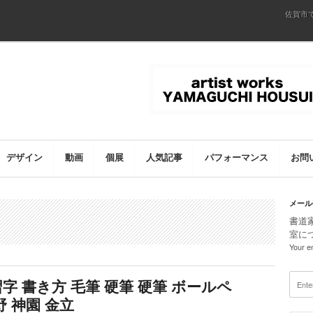
佐賀市
デザイン
動画
個展
人気記事
パフォーマンス
お問
メール
書道
室に
Your em
字 書き方 毛筆 硬筆 硬筆 ボールペ
野 神園 金立