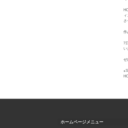
H
ィ
さ
作
7
い
ぜ
※
H
ホームページメニュー