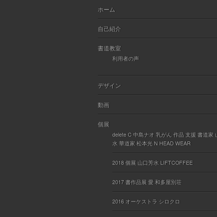
ホーム
自己紹介
書道教室
利用者の声
デザイン
動画
個展
delete C 中島ナオ 乳がん 作品 支援 書道家
水 華道家 松本光 N HEAD WEAR
2018 個展 山口芳水 LIFTCOFFEE
2017 書作品展 愛 和多屋別荘
2016 オーケストラ シロクロ