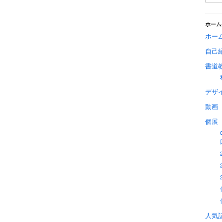
ホーム
ホー
自己
書道
デザ
動画
個展
人気